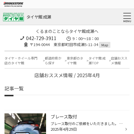
タイヤ館 成瀬
くるまのことならタイヤ館成瀬へ
042-729-3911
9：00～18：00
〒194-0044 東京都町田市成瀬5-11-34
Map
タイヤ・ホイール専門
都道府県か
東京都のタ
タイヤ館 成
店舗おスス
店のタイヤ館
ら探す
イヤ館
瀬TOP
メ情報
店舗おススメ情報 / 2025年4月
記事一覧
ブレース取付
ブレース取付のご依頼をいただきました。 ありがとうございますm(_ _)m 車はデミオです。 キッチリ取付させていただいきました。 ブレースはクスコです。 ご依頼ありがとうございましたm(_ _)m
2025年4月29日