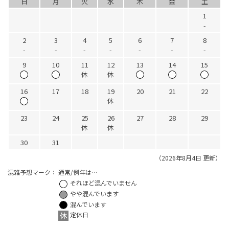
日
月
火
水
木
金
土
1
-
2
3
4
5
6
7
8
-
-
-
-
-
-
-
9
10
11
12
13
14
15
休
休
16
17
18
19
20
21
22
休
23
24
25
26
27
28
29
休
休
30
31
（2026年8月4日 更新）
混雑予想マーク：
通常/例年は…
それほど混んでいません
やや混んでいます
混んでいます
定休日