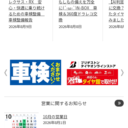
レクサス・RX 安
もしもの備えを万全
【AI判定
心・快適に乗り続け
に(´-ω-`)N-BOX 車
に交換？約
るための車検整備
検＆360度ドラレコ交
たタイヤ
車検整備報告
換
みました
2026年8月9日
2026年8月8日
2026年8月
営業に関するお知らせ
10月の営業日
2026年8月1日