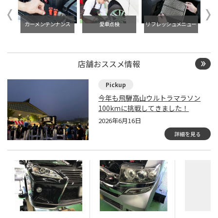
イル交
タイ
カーメンテンナンス
愛車点検
リフレッシュメニュー
店舗おススメ情報
今年も飛騨高山ウルトラマラソン
100kmに挑戦してきました！
2026年6月16日
詳細を見る