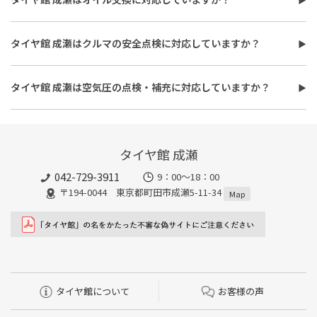
バランス調整、使用済みタイヤ処分費用などがかかる場合があり
タイヤ館 成瀬はオイル交換に対応しています。
ます。
使用するオイルの種類（鉱物油・部分合成油・全合成油）や粘
また、作業時間は最短で約30分程度ですが、作業内容や交換本
タイヤ館 成瀬はクルマの安全点検に対応していますか？
度、交換量によって費用が変わります。工賃やフィルター代を含め
数、車種により異なり、時間がかかる場合もございます。詳細は店
タイヤ館 成瀬はおクルマの安全点検に対応しています。最短30
た交換費用については、店舗スタッフまでお問い合わせくださ
舗スタッフまでお気軽にご相談ください
分、無料で対応させていただきます。
い。
タイヤ館 成瀬は空気圧の点検・補充に対応していますか？
また、所要時間は最短約30分程度になります。こちらもオイルフ
タイヤ館 成瀬は空気圧の点検・補充に対応しています。最短15
ィルターの同時交換や、在庫・車種、作業時期等により時間が変
分、無料で対応させていただきます。
わることもありますので、詳細は店舗スタッフまでお気軽にご相
談ください。
タイヤ館 成瀬
042-729-3911
9：00～18：00
〒194-0044 東京都町田市成瀬5-11-34
Map
タイヤ館について
お客様の声