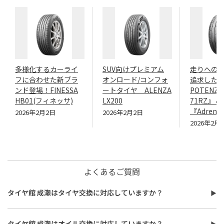
多様化するカーライ
SUV向けプレミアム
走りへの
フに合わせた新ブラ
オンロード/コンフォ
追求したN
ンド登場！FINESSA
ートタイヤ ALENZA
POTENZA
HB01(フィネッサ)
LX200
71RZ』＆
『Adrenal
2026年2月2日
2026年2月2日
2026年2月
よくあるご質問
タイヤ館 成瀬はタイヤ交換に対応していますか？
タイヤ館 成瀬はタイヤ交換に対応しています。
費用は、タイヤ交換工賃のほかに、タイヤ本体の価格やホイール
タイヤ館 成瀬はオイル交換に対応していますか？