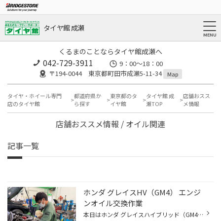
タイヤ館 成瀬
くるまのことならタイヤ館成瀬へ
042-729-3911
9：00～18：00
〒194-0044 東京都町田市成瀬5-11-34
Map
タイヤ・ホイール専門
都道府県か
東京都のタ
タイヤ館 成
店舗おスス
店のタイヤ館
ら探す
イヤ館
瀬TOP
メ情報
店舗おススメ情報 / オイル関連
記事一覧
ホンダ グレイスHV（GM4） エンジ
ンオイル交換作業
本日はホンダ グレイスハイブリッド（GM4）のエンジンオイル交換作業を実施しました。 エンジンオイル交換のサイクルは、一般的に5000kmまたは半年ごとが理想と言われています。 オイル交換は単純にオイルを入れ替えるだけではなく、車両をリフトアップして下回りを確認しながら作業を進めます。 さ...