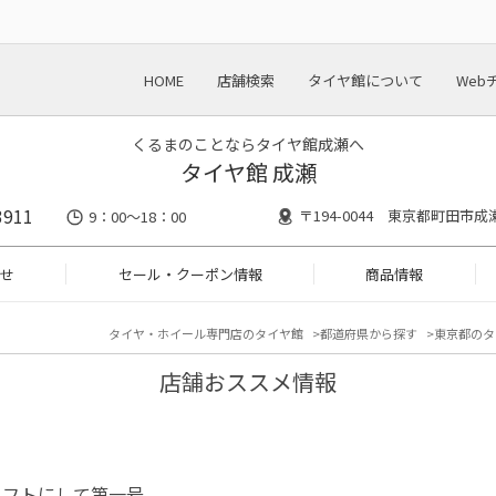
HOME
店舗検索
タイヤ館について
Web
くるまのことならタイヤ館成瀬へ
タイヤ館 成瀬
3911
〒194-0044 東京都町田市成瀬5
9：00～18：00
せ
セール・クーポン情報
商品情報
タイヤ・ホイール専門店のタイヤ館
都道府県から探す
東京都のタ
店舗おススメ情報
リフトにして第一号