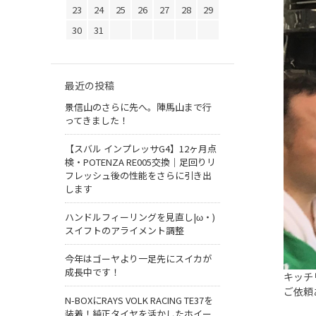
23
24
25
26
27
28
29
30
31
最近の投稿
景信山のさらに先へ。陣馬山まで行
ってきました！
【スバル インプレッサG4】12ヶ月点
検・POTENZA RE005交換｜足回りリ
フレッシュ後の性能をさらに引き出
します
ハンドルフィーリングを見直し|ω・)
スイフトのアライメント調整
今年はゴーヤより一足先にスイカが
成長中です！
キッチ
ご依頼
N-BOXにRAYS VOLK RACING TE37を
装着！純正タイヤを活かしたホイー