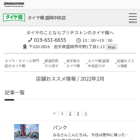
タイヤ館 盛岡中央店
タイヤのことならブリヂストンのタイヤ館へ
019-653-6655
10：00～19：00
〒020-0816 岩手県盛岡市中野1丁目1-13
Map
タイヤ・ホイール専門
都道府県
岩手県の
タイヤ館 盛岡
店舗おスス
店のタイヤ館
から探す
タイヤ館
中央店TOP
メ情報
店舗おススメ情報 / 2022年2月
記事一覧
<
1
2
3
>
パンク
みなさんこんにちは。 今日は夜中に降った雪が朝まで残っていました が日中の気温上昇ですぐとけました！ 快晴！！ クルマを運転しているとあっついくらいの天気でした(@_@) もう春なのかな？(笑) 本日ご紹介するのはHE22Sラパンのパンクです。 可愛くて洒落てますね(*^^*) パンクしたタイヤはこち...