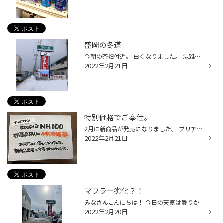
盛岡の冬道
今朝の茶畑付近。 白くなりました。 混雑するかと思い 早めに出たものの 意外とスムーズ。 みなさまは いかがでしたか？ まだまだ道路は冬模様。 暦の上では春なのになぁ。 春の準備もタイヤ館で ぜひどうぞ。 まずは オイル交換いかがですか？
2022年2月21日
特別価格でご奉仕。
2月に新商品が発売になりました。 ブリヂストンのエコタイヤ ECOPIA NH200 シリーズ と いうことで すでに ご成約いただいております。 NH100シリーズは 1月までの現行品だったため 2022年春のカタログに掲載がありません。 在庫品限りのため サイズにより ない場合もございます。 一例ですが 軽自...
2022年2月21日
マフラー劣化？！
みなさんこんにちは！ 今日の天気は曇りかと思いきや若干の晴れ間があり暖かくなってきた ので雪まきをしていると 雪が降ってきました( ˙-˙ ) 最近は不安定な天気が多いですねー、はっきりしてほしい(￣^￣) 本日ご紹介するのはMF系MRワゴンのリヤマフラー交換です。 交換するのは純正相当マフラー...
2022年2月20日