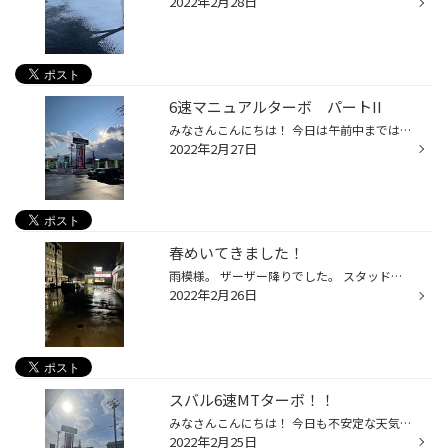
2022年2月28日
6速マニュアルターボ パートII
みなさんこんにちは！ 今日は午前中まではすごく雨が降っていましたが午後から 晴れ間が出てきてアスファルトも乾いてきました！ 本日ご紹介するのはGRBインプレッサSTIの車高調整アライメント作業です！ 今回は車高下げです。 まだ2月なんですがセカンドカーがあるのでもう車高を下げるそうです(・...
2022年2月27日
春めいてきました！
雨模様。 ザーザー降りでした。 スタッドレスタイヤ 実は 雨道はあまり得意ではありません。 Q.スタッドレスタイヤは夏でも使えるの？ A.スタッドレスタイヤは、凍結路や積雪路以外での性能も考慮して設計しているので夏場の走行も可能ですが、夏場には夏用タイヤの使用をお奨めします。 スタッドレ...
2022年2月26日
スバル6速MTターボ！！
みなさんこんにちは！ 今日も不安定な天気でしたねー。 途中、天気雪も降った時もありました(´ｰ｀) 本日ご紹介するのはスバルBL系レガシィの スロットルコントローラー取付です。 タイトルにもあるようにこのおクルマ、6速マニュアルターボです☆ 走りの5速ならぬ6速です！ カッコいいですねーー( ´ ...
2022年2月25日