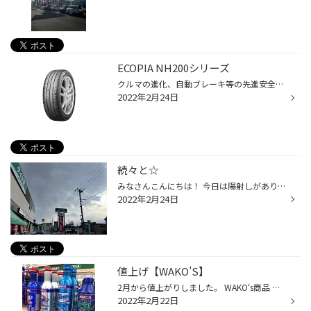
ECOPIA NH200シリーズ
クルマの進化、自動ブレーキ等の先進安全技術の搭載や 性能向上に伴い、 新車装着タイヤの性能も向上しています。 新車装着タイヤと同じく、クルマの性能を引き出すために、 低燃費性、安全性が進化した新しいエコピアが誕生しました。 ■ 転がり抵抗が低減し、環境負荷低減、より経済的に ■ 雨の日...
2022年2月24日
続々と☆
みなさんこんにちは！ 今日は陽射しがありましたが風もあってか寒かったですね( ´Д`) V すごいところにツララが‼︎ 寒いってことですねー(´ｰ｀) 鼻水みたい(笑) 今日は夏タイヤが続々入荷してきましたー！ もうすぐ春ですねぇ〜 おっ！ 良いSUVタイヤ発見（╹◡╹） これからどんどん夏タイヤが入荷して...
2022年2月24日
値上げ【WAKO’S】
2月から値上がりしました。 WAKO‘s商品 当店も取り扱いございます。 よくお買い上げいただくのは フューエルワン（燃料添加剤） 詳しくは こちら コート剤もあります。 最近のお車は 樹脂の部分が多くなりました。 フェンダーモール ↑↑↑ タイヤの上の黒い部分。 実はここ 紫外線にさらされ続けると ...
2022年2月22日