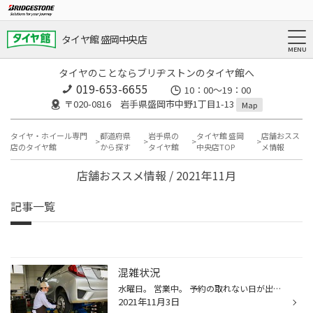
タイヤ館 盛岡中央店
タイヤのことならブリヂストンのタイヤ館へ
019-653-6655
10：00～19：00
〒020-0816 岩手県盛岡市中野1丁目1-13
Map
タイヤ・ホイール専門
都道府県
岩手県の
タイヤ館 盛岡
店舗おスス
店のタイヤ館
から探す
タイヤ館
中央店TOP
メ情報
店舗おススメ情報 / 2021年11月
記事一覧
混雑状況
水曜日。 営業中。 予約の取れない日が出てきました。 今週は暖かいようですが 冬の準備はお早めに。 よろしくお願い致します。
2021年11月3日