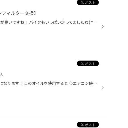
ンフィルター交換】
みなさんこんにちは！ 今日も天気が良いですね！ バイクもいっぱい走ってましたね( ^ω^ ) 今日ご紹介するのはこちら！ フォルクスワーゲン アップ エアコンフィルター交換 になります！ オイル交換に来店していただいておりましたが安全点検を 実施したところ、エアコンフィルターが汚れており フィ...
ス
ワコーズのエアコンオイル添加剤になります！ このオイルを使用すると ◇エアコン使用時の パワーロス低減、燃費悪化抑制 ◇冷房効率・静粛性がアップ という効果がみられます。 これからまだまだ暑い日が続きますので この商品を試してみませんか？