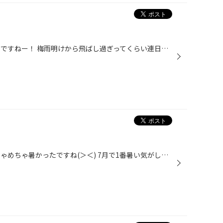
みなさんこんにちは！ 今日も暑いですねー！ 梅雨明けから飛ばし過ぎってくらい連日猛暑ですね(*´Д｀*) ◆◇本日はお知らせです◇◆ 今更ですが当店！ インスタグラムを始めましたー♪ まだ始めたばかりで投稿が少ないですがこれからどんどん 更新していきますので見てみてください(^^)
みなさんこんにちは！ 今日はめちゃめちゃ暑かったですね(＞＜) 7月で1番暑い気がします。 皆さま、熱中症にならないようにお気をつけてください。 本日ご紹介するのは、 マークX バッテリー交換 使用していたバッテリーです。 交換するバッテリーはこちら。 国内シェアNo.1 エコアール スタッフ中...