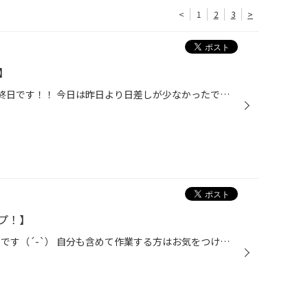
<
1
2
3
>
】
みなさんこんにちは！ 本日7月最終日です！！ 今日は昨日より日差しが少なかったですが 変わらず暑い1日でした( ´∀｀) 本日ご紹介するのはこちら。 ラパン イグニッションコイル＆スパークプラグ交換 になります。 可愛らしいクルマでしたので見出し写真も可愛くしてみました。 それはともかく、こ...
プ！】
みなさんこんにちは！ 今日も暑いです（´-`） 自分も含めて作業する方はお気をつけください。 本日ご紹介するのはこちら。 エクストレイル リフトアップ！！ 取付するのはこちら。 ACC イージーアップ スペーサーで上げるタイプですね！ 純正はこんな感じです。 フロントアッパーのボルトを緩めよう...