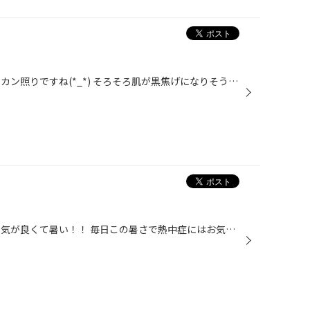
みなさんこんにちは！ 今日もカンカン照りですね(*_*) そろそろ肌が黒焦げになりそうです(笑) 本日ご紹介するのはこちら。 トヨタ セリカ フロントスプリング交換 ザ！スポ車！という感じです(^^) 綺麗に乗られていますね！ 凄いエアロです(・Д・) 実はこのおクルマ。 フロントのスプリングが折れて...
みなさんこんにちはー！ 今日も天気が良くて暑い！！ 毎日この暑さで熱中症にはお気をつけてください( ´∀｀) 本日ご紹介するのはこちら！ ラパン ホイール交換 になります！ いつ見ても可愛らしいクルマですね(ᵔᴥᵔ) 交換するホイールは ピノ？なんだか違うものが頭に浮かびます(笑) アイスじゃない...