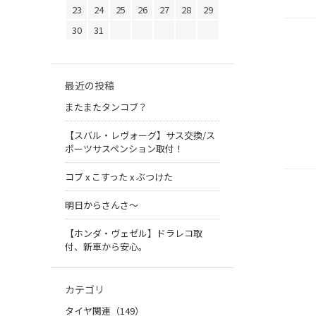
23
24
25
26
27
28
29
30
31
最近の投稿
またまたタンコブ？
【スバル・レヴォーグ】サス交換/ス
ポーツサスペンション取付！
コブ x こすった x ぶつけた
明日からさんさ〜
【ホンダ・ヴェゼル】ドラレコ取
付、新車から安心。
カテゴリ
タイヤ関連（149）