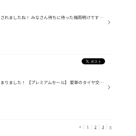
みなさんこんにちは！ ついに発表されましたね！ みなさん待ちに待った梅雨明けですo(^▽^)o 気象庁のサイト https://www.data.jma.go.jp/cpd/baiu/sokuhou_baiu.html 海だー！祭りだー！花火だー！ 夏はイベントがたくさんあって楽しみが多いですね！ 当店には梅雨明けルンルン気分のトンボがきてま...
みなさんこんにちは！ 今日から始まりました！ 【プレミアムセール】 愛車のタイヤ交換やメンテナンスは タイヤ館にお任せ下さい！！ まだまだ雨が多い季節【雨天時の安全走行】のために。 タイヤ、交換時期ではありませんか？ この「プレミアムセール」中は、タイヤがお得！ 濡れた路面に強いタイ...
<
1
2
3
>