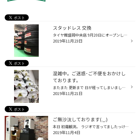
スタッドレス 交換
タイヤ館盛岡中央店 9月20日にオープンして 約2ヵ月となりました(*´ω｀*) タイヤ館モリオカ と ミスタータイヤマン茶畑店 のお客様が続々と新店舗へ ご来店くださってます(´∀`｡)ﾉ ありがとうございます。 まーだまだ 夏タイヤのお車もお見受けします。 当店にて お預かりしとります冬タイヤも まー...
2019年11月23日
混雑中。ご迷惑･ご不便をおかけし
ております。
またまた 更新まで 日が経ってしまいました。 申し訳ありません(._.) ただいま 冬タイヤへの交換で タイヤ館盛岡中央店は 混雑中でございます。 オープンで いただいた胡蝶蘭。 まだまだ元気です。 明日も 元気に営業いたします！！
2019年11月21日
ご無沙汰しております(._.)
本日 初霜観測。 ラジオで言ってましたっけ。 寒くなってきましたが 皆様 体調は大丈夫ですか？ タイヤ館盛岡中央店 9月20日のOPENから 元気もりもり 営業中です!! インフルエンザも流行ってる ところがあるようです。 店内に 加湿器を置きました(/・ω・)/ しっかりインフルエンザ対策中。 タイヤ館...
2019年11月4日