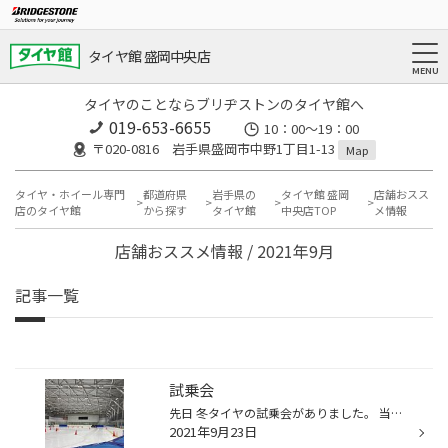
タイヤ館 盛岡中央店
タイヤのことならブリヂストンのタイヤ館へ
019-653-6655
10：00～19：00
〒020-0816 岩手県盛岡市中野1丁目1-13
Map
タイヤ・ホイール専門
都道府県
岩手県の
タイヤ館 盛岡
店舗おスス
店のタイヤ館
から探す
タイヤ館
中央店TOP
メ情報
店舗おススメ情報 / 2021年9月
記事一覧
試乗会
先日 冬タイヤの試乗会がありました。 当店スタッフ 全員体感してきました！ わたくし 緊張とワクワクで すっかり写真撮影を忘れておりまして。 以下、写真はタイヤ館盛岡西バイパス店より いただいたものですm(__)m エリア別に 体感できる性能が違いました。 私が感じたのは 旋回でぐるぐるしたと...
2021年9月23日