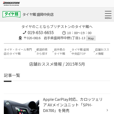
タイヤ館 盛岡中央店
タイヤのことならブリヂストンのタイヤ館へ
019-653-6655
10：00～19：00
〒020-0816 岩手県盛岡市中野1丁目1-13
Map
タイヤ・ホイール専門
都道府県
岩手県の
タイヤ館 盛岡
店舗おスス
店のタイヤ館
から探す
タイヤ館
中央店TOP
メ情報
店舗おススメ情報 / 2015年5月
記事一覧
Apple CarPlay対応、カロッツェリ
ア AVメインユニット「SPH-
DA700」を発売