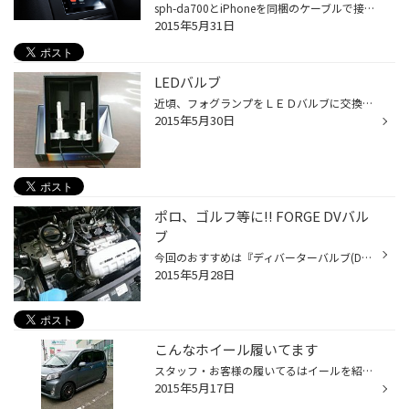
sph-da700とiPhoneを同梱のケーブルで接続すると、iPhoneのSiri（音声認識技術）を使った音声コントロールと本機のタッチパネル操作で、マップ、通話、メッセージの送受信を簡単にできるほか、音楽などを楽しめます。 また、当社独自の楽曲解析技術とミックス技術により、“音楽をノンストップミック...
2015年5月31日
LEDバルブ
近頃、フォグランプをＬＥＤバルブに交換する作業がとても多くなってきました。 やはり、安全に関るライト類は明るいに越したことはありません。 今までヘッドライトを明るくすると言えばＨＩＤが主流でしたが、最近では純正で ＬＥＤヘッドライトが採用される...
2015年5月30日
ポロ、ゴルフ等に!! FORGE DVバル
ブ
今回のおすすめは『ディバーターバルブ(DVバルブ)』です。 リサキュレーションバルブ、ブローオフバルブ、カットオフバルブともいいます。 『DVバルブ』にはアクセルオン・オフで開閉するバルブがついており、 ターボチャージャー間で行き場のなくなった過給圧をバルブを開いて逃がし、タービンの保...
2015年5月28日
こんなホイール履いてます
スタッフ・お客様の履いてるはイールを紹介しまーす 軽自動車も15・16インチが標準化されて純正サイズでも ホイールの選択肢が増えて、ホイール選びが楽しいですね。 暖かくなってきました、カッコつけてでかけましょ。（＾＾）/ 写真が下手でごめんなさい…
2015年5月17日