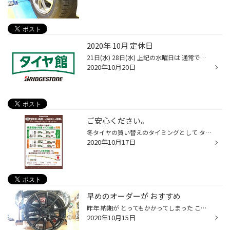
2020年 10月 定休日
21日(水) 28日(水) 上記の水曜日は 通常ですと定休日となりますが 10月は 通常営業となります。 よろしくお願い致します。
2020年10月20日
ご安心ください。
冬タイヤの買い替えのタイミングとして タイヤの年数が経って 硬くなってきましたね。 と 指摘されることがあります。 確かに 年数が経つと 硬くなります。 経年劣化は 保管状態・使用状態に よって異なります。 ブリヂストンの冬タイヤは 発砲ゴム。 スポンジみたいになってます。 だから 年数が経...
2020年10月17日
早めのオーダーが おすすめ
昨年 納期が とってもかかってしまった こちら。 57Transcend UNLIMIT EDITION 今年のカラーは イエロー！！！！ ガンメタ&イエローの コラボレーション！！！！ 気になっている方は 早いご決断をおすすめします！ おすすめポイントは ここ。 さりげなく ワンポイント。 いかがですか？ タイヤ館盛...
2020年10月15日