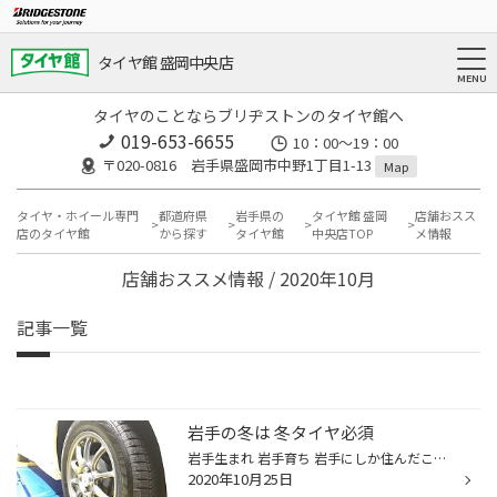
タイヤ館 盛岡中央店
タイヤのことならブリヂストンのタイヤ館へ
019-653-6655
10：00～19：00
〒020-0816 岩手県盛岡市中野1丁目1-13
Map
タイヤ・ホイール専門
都道府県
岩手県の
タイヤ館 盛岡
店舗おスス
店のタイヤ館
から探す
タイヤ館
中央店TOP
メ情報
店舗おススメ情報 / 2020年10月
記事一覧
岩手の冬は 冬タイヤ必須
岩手生まれ 岩手育ち 岩手にしか住んだことがありません ひなたです(￣^￣)ゞ 冬タイヤへの交換 始まりました！ 自分は このくらいの時期になると 違和感なく そろそろ交換かなー と思いますが 転勤などで 岩手に来てくださった方は いつタイヤ交換したらいい？ と 迷ってしまうようす。 当たり前っ...
2020年10月25日