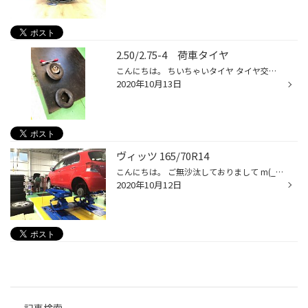
2.50/2.75-4 荷車タイヤ
こんにちは。 ちいちゃいタイヤ タイヤ交換させていただきました！ 最近のタイヤは ほとんどがチューブレス。 こちらは チューブつき。 可愛らしい(*´꒳`*) BRIDGESTONE製 本当は パンクしないタイヤが欲しかった お客様ですが 残念ながら このサイズは 「パンクノン」ないのですm(_ _)m パンクしな...
2020年10月13日
ヴィッツ 165/70R14
こんにちは。 ご無沙汰しておりまして m(__)m 本日 チョコさつまいもクロワッサンの 差し入れをいただきました(*´∨`*) ありがたく おいしく みんなで おやつタイム( *´艸｀) 美味しい食べ方 レンジで15秒 と あったので やっぱしチャレンジ！ 温めすぎて 熱々のチョコレートが 舌の上に直撃！！(;´Д...
2020年10月12日