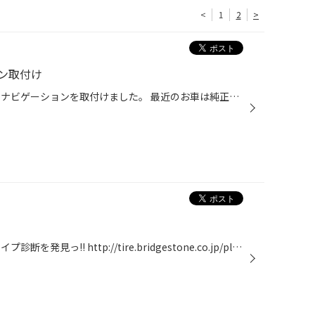
<
1
2
>
ン取付け
今日のピット作業は 新車タントにナビゲーションを取付けました。 最近のお車は純正バックカメラが付いてるんですね。 純正以外のナビを取付けるときは、これが必要！！ 純正のバックカメラを変換する商品です。 この商品はステアリングリモコンも使える親切設計です。 取付け完了！
タイヤ館のページより おつかれタイプ診断を発見っ!! http://tire.bridgestone.co.jp/playz/shindan/ ↑こちらより診断できますヽ(´▽｀)/ ちなみに私は・・・ と診断されました（ ・３・；） みなさまは、いかがでしたか？ タイヤでもストレス緩和できますっ！！ 快適なドライブのために 合ったタイ...