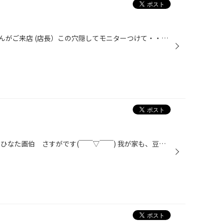
いつもお世話になっている車屋さんがご来店 (店長）この穴隠してモニターつけて・・・・・・ （私）こ・この穴はなんでしょ・・・ （店長）空気清浄機外したら・・・・・こんな穴が （店長）こんな感じでよろしく・・・・・ （私）えーこれって何処のショップです? （店長）うとー一般の人みたいよ...
節分は楽しく豆まきしましたか？ ひなた画伯 さすがです(￣￣▽￣￣) 我が家も、豆まきしましたっ！！ 鬼はもちろん・・・私っ（＋＾・ー・′） お掃除が大変なので、豆は少なめでしたが 長男の投げる威力っ！！ しかも、負傷中の顔面を狙って(ﾟДﾟ) これがまた命中するのです！ 鬼のみなさまお疲れさ...