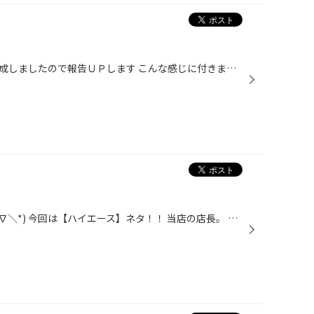
先日ＵＰしましたアルファード完成しましたので報告ＵＰします こんな感じに付きました まねっこ取り付けなので・・・・・・ 内装はちょっと明るめのシートカバーをチョイス 後はお客様のイメージ通りの内装に変わっている事を願って
こんにちは。 お待たせしました(/∇＼*) 今回は【ハイエース】ネタ！！ 当店の店長。 ハイエース が愛車なのは有名(？)ですが・・・ そんな店長が 『これはいいっ！！』(≧∇≦ )人( ≧∇≦) CATZのLEDバルブです。 そして、早速どこかへお電話。 ・・・(´・ω・)？？ まもなく ４型ハイエースでお客様がご...