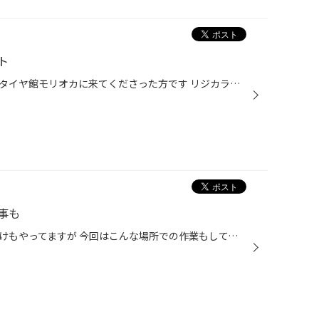
ト
今日ご来店のお客様はwebを見てタイヤ館モリオカに来てくださった方です リジカラの効果説明は1月にｗｅｂで紹介 しましたので、そちらをご覧下さい 今回の取り付け場所は リジカラ装着 最後はアライメントをやって終了です インサイトのお客様は宮古市からのご来店でした 電話でのお問い合わせも承...
事も
タイヤ館モリオカでは出張取り付けもやってますが 今回はこんな場所での作業もしてますので 報告UPします 新車販売店の前にこの施設で用品を付ける所です 余り施設は写せないので自分の作業車廻りの写真を載せます もちろんナンバーは付いてません 作業着を着た方がテキパキと用品取り付けをしてい...