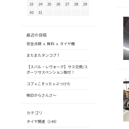
23
24
25
26
27
28
29
30
31
最近の投稿
安全点検 ｘ 無料 ｘ タイヤ館
またまたタンコブ？
【スバル・レヴォーグ】サス交換/ス
ポーツサスペンション取付！
コブ x こすった x ぶつけた
明日からさんさ〜
カテゴリ
タイヤ関連（149）