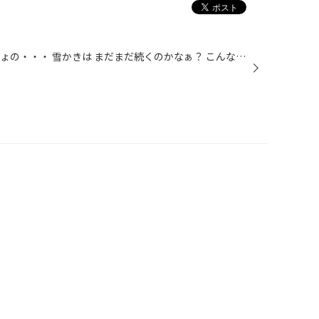
雪降ってきましたー！ びしょびしょの・・・ 雪かきは まだまだ続くのかなぁ？ こんな天気ですが 春の大商談会 開催中です！！ 本日 展示ホイール見に来てくださった方 ありがとうございます！！ まだまだ お得な 大商談会中です ヽ(･◇･´)ﾉ 春は ホイール納期がかかることもあります。 お早めに ご...