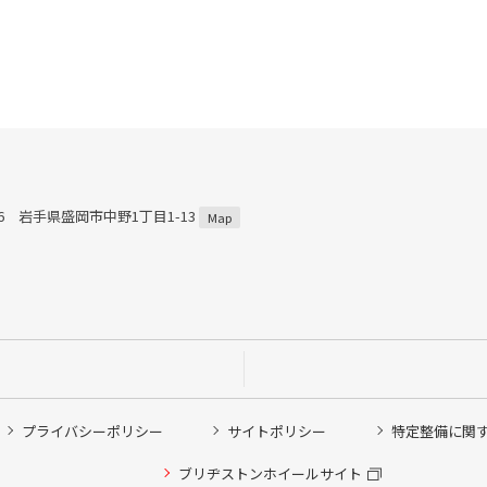
816 岩手県盛岡市中野1丁目1-13
Map
プライバシーポリシー
サイトポリシー
特定整備に関
ブリヂストンホイールサイト
他ピット作業の予約