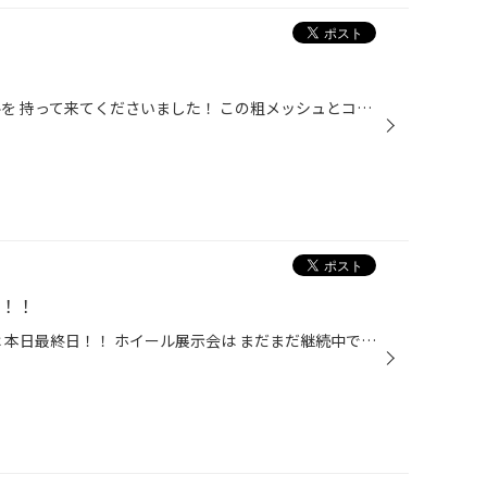
ホイールメーカー様 新作ホイールを 持って来てくださいました！ この粗メッシュとコンケーブ具合が カッコいいと思いませんかぁ？？ ありがとうございます。 タイヤ館モリオカ 展示会やっとります∩`･◇･)
中！！
タイヤ館モリオカ 春の大商談会は 本日最終日！！ ホイール展示会は まだまだ継続中ですヾ(*´▽｀*) 22インチの迫力・・・ たまりません(●´д`●) 店内は 今日のお天気みたいに 春めいてますー！！ お花のホイール・・・ ここから会話に 花が咲きます(*´艸`*) タイヤ＆ホイールセットがお買得です！！ ...