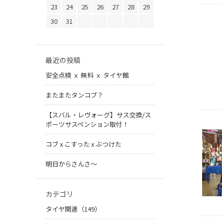
23
24
25
26
27
28
29
30
31
最近の投稿
安全点検 ｘ 無料 ｘ タイヤ館
またまたタンコブ？
【スバル・レヴォーグ】サス交換/ス
ポーツサスペンション取付！
コブ x こすった x ぶつけた
明日からさんさ〜
カテゴリ
タイヤ関連（149）