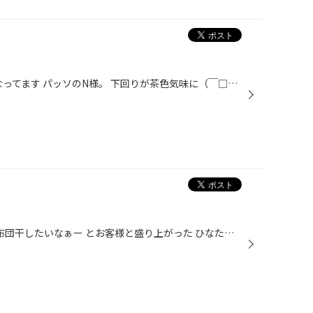
こんにちはー。 いつも お世話になってます パッソのN様。 下回りが茶色気味に（￣□￣；）！！ お話させていただくと・・・ 洗車はほとんどしない との事でしたので 当店一押し！防錆施工をさせていただきました。 専用の溶剤で シューッ！と。 マフラーなど 熱を持つ部分にも 施工できます！！ こ...
こんにちは！ 本日 快晴っ！！ お布団干したいなぁー とお客様と盛り上がった ひなたです(´- ｀) 夏タイヤへの交換 始まりましたね！！ お電話いただいても ｢混んでいますか？｣ と 聞かれること多くなりました。 タイヤ館モリオカ 元気に営業中！！ タイヤ館では お帰りの際に ナットの締め付け確認...