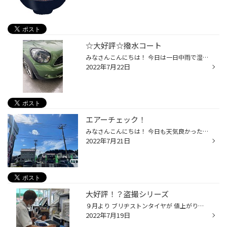
☆大好評☆撥水コート
みなさんこんにちは！ 今日は一日中雨で湿気がすごく多くて嫌な1日でしたね(*_*) こんな雨降りの日、お乗りのおクルマのガラス、撥水してますか？ 今日ご紹介するのはフロントガラスの撥水コーティングです！ 施工するおクルマはこちら。 見覚えもある方も多いんじゃないでしょうか？ ..そう！ エフ...
2022年7月22日
エアーチェック！
みなさんこんにちは！ 今日も天気良かったですね！ 気持ちいい空でしたね！ ご紹介するのはクルマではありません。 本日はこちら。 そう！空気圧点検！ 定期的な空気圧の点検をしましょう( ・∇・) という呼びかけです。 3月、4月にタイヤ交換を行い3ヶ月以上経過している方は 多いと思います。 空気...
2022年7月21日
大好評！？盗撮シリーズ
９月より ブリヂストンタイヤが 値上がりが決まっております。 一部の商品を除き ３～８％ それに ともなって てんちょの お仕事も 前倒し＆増量中 (´ﾟдﾟ｀) 相棒のハズキちゃんが手放せません。 ハズキちゃん＝ハズキルーペ 余談ですが・・・ 奥に映っているハンコ入れ 実は てんちょ お手製。 味...
2022年7月19日