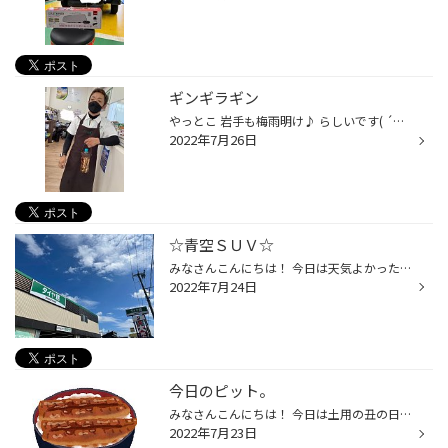
ギンギラギン
やっとこ 岩手も梅雨明け♪ らしいです( ´▽｀) いつも 元気いっぱいなチーフ！！ アウトドアが大好きで 山登り 魚釣り とにかく多趣味。 普段は ウキウキルンルンなチーフですが 今日は 珍しく 少々バテ気味？ 普段は くりんくりんおめめ が特長のチーフ。 今日は半分しか開いてない‥ タイヤの移動や...
2022年7月26日
☆青空ＳＵＶ☆
みなさんこんにちは！ 今日は天気よかったですねー！ 朝からバイクも多く走っていてツーリング日和だろうな(´ω｀) 本日ご紹介するのは新車のタフトへのドライブレコーダー 取付になります！ 取付するのはこちら。 日中はもちろん、夜間鮮明STARVISxHDR搭載 ユピテルSN-ST2200c‼︎ 電源はナビ裏からと...
2022年7月24日
今日のピット。
みなさんこんにちは！ 今日は土用の丑の日ですね！ みなさんウナギを食べるんでしょうか？ ちなみに私は好きです♪( ´▽｀) 本日、天気の方は晴れ➡︎雨➡︎晴れ➡︎雨でしたね( T_T) おかげでいつもよりモワッとしました。 本日はピットの様子をお伝えします。 アライメントパック作業！ パンク① パンク② ①...
2022年7月23日