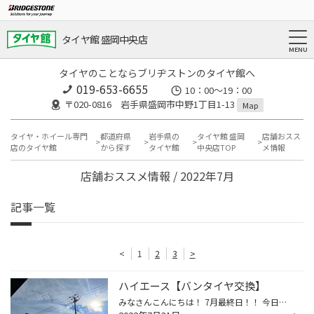
タイヤ館 盛岡中央店
タイヤのことならブリヂストンのタイヤ館へ
019-653-6655
10：00～19：00
〒020-0816 岩手県盛岡市中野1丁目1-13
Map
タイヤ・ホイール専門
都道府県
岩手県の
タイヤ館 盛岡
店舗おスス
店のタイヤ館
から探す
タイヤ館
中央店TOP
メ情報
店舗おススメ情報 / 2022年7月
記事一覧
<
1
2
3
>
ハイエース【バンタイヤ交換】
みなさんこんにちは！ 7月最終日！！ 今日も朝からジリジリと暑いですね( ´△｀) 外にいるとバテそうになる中、昆虫は元気に飛んでました(・Д・) しかもスズメバチ！！ 挑発させないように写真を撮りました。 皆さんもお気をつけを。 今回ご紹介するのはハイエースのタイヤ組み替え作業です。 バッド...