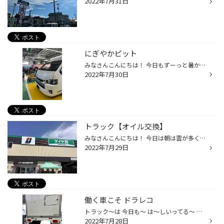
2022年7月31日
にぎやかピット
みなさんこんにちは！ 今日もずーっと暑かったですね！ 動いてなくても汗がダラダラでしたー( ´Д`) 本日は今日のピットの様子をお見せします。 奥からアライメント、タイヤ組み替え、アライメント。 賑わってます(´∀｀) こちらのおクルマはアライメントパックでの作業です。 奥からヘッドライト交換...
2022年7月30日
トラック【オイル交換】
みなさんこんにちは！ 今日は朝は雲が多くありましたが次第に晴れいつもどおり暑かったですね。 今日も2リットル以上の飲み物を消費した鈴木です(o_o) 本日ご紹介するのはいすゞエルフのオイル交換です。 顔周りが虫まみれです。 夜までお仕事を頑張っているの証拠ですね！ おつかれさまです。 注入...
2022年7月29日
働く車こそ ドラレコ
トラック～は 今日も～ は～しいってる～ さてさて 今回は 少し前に 取付作業をさせていただきました 保冷車！！！ 毎日 ながーい距離を走っているオーナー様です。 今回、難題だったのが 後ろが 箱 になっていること。 一般的には リアカメラも室内に取り付けます。 しかし 保冷車は 室外につける...
2022年7月28日