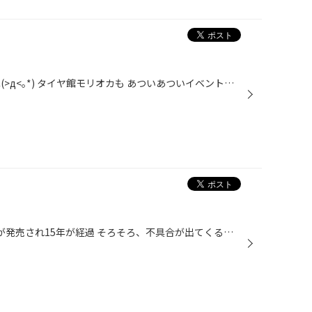
こんにちは！ 暑い日が続きますね(>д<｡*) タイヤ館モリオカも あついあついイベント中！！ 値上げ前最後！ 今がほんとにお買得ですヽ(´▽｀)/ タイヤ交換したものの ・ ・ ・ このタイヤ大丈夫かな？ あとどのくらい使えるかな？ ご相談も大歓迎です(*´ω｀)人(´ω｀*) 冷たい飲み物もありますので 水...
平成14年5月に初代アルファードが発売され15年が経過 そろそろ、不具合が出てくる頃だと思います 今日のお客様は、パワースライドドアが両側開かない 原因はワイヤーの不良 こちらの商品を交換します ちなみに、交換前にきちんと点検はします まれにモーターの不良も考えられますので まずは、室内...