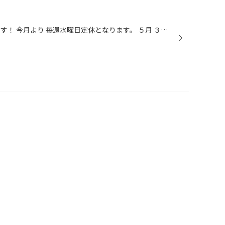
ご覧くださり ありがとうございます！ 今月より 毎週水曜日定休となります。 ５月 ３日(水) 定休日 １０日(水) 定休日 １７日(水) 定休日 ２４日(水) 定休日 ３１日(水) 定休日 よろしくお願いいたします！