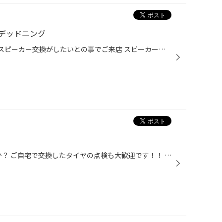
デッドニング
3月に作業しましたお客様ですが スピーカー交換がしたいとの事でご来店 スピーカーは パイオニア 「フロント」TS-F1730S・「リア」TS－F1730 パワーアンプはGM-D１４００Ⅱの組み合わせです ドアパネルを外しますと ドアにはシートが張って有りますが、このシートを綺麗に剥がし こちらの商品を使っ...
夏 タイヤへの交換は お済みですか？ ご自宅で交換したタイヤの点検も大歓迎です！！ 空気圧・ナットの締め付け・残ミゾ、ひび割れの点検 無料で点検いたしますので お気軽にお立ち寄りください(*´∀｀) 本日も安全作業！ スタッフ中山 丁寧にタイヤワックスを塗っております( ﾟ∀ﾟ)ﾉ 先日、自分のタ...