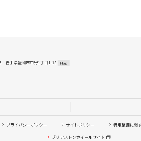
816 岩手県盛岡市中野1丁目1-13
Map
プライバシーポリシー
サイトポリシー
特定整備に関
ブリヂストンホイールサイト
他ピット作業の予約