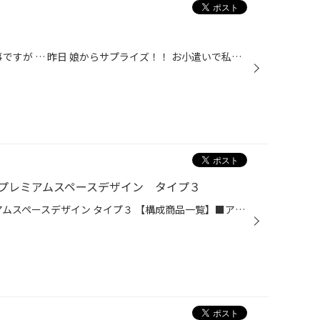
こんにちは！ 本日、母の日。 私事ですが … 昨日 娘からサプライズ！！ お小遣いで私に携帯カバーをプレゼントしてくれました！！(ｗ>ω<ｗ) それだけでも嬉しいのに … 娘からメール。 『 じゃーん！ケーキ作ったよ！』 泣いちゃう.｡.:*･゜(´＾｀)゜･*:.
・プレミアムスペースデザイン タイプ３
本日の作業は アルパイン プレミアムスペースデザイン タイプ３ 【構成商品一覧】■アルファード(30系)専用 BIGX”11”シリーズ 11型カーナビ EX11V-AL-B ■アルファード（30系） HDRバックビューカメラパッケージ HCE-C1000D-AV(-W)・HDMI/USBビルトイン 1.75m仕様 (小型コンソール車対応) KCU-Y61HU (...