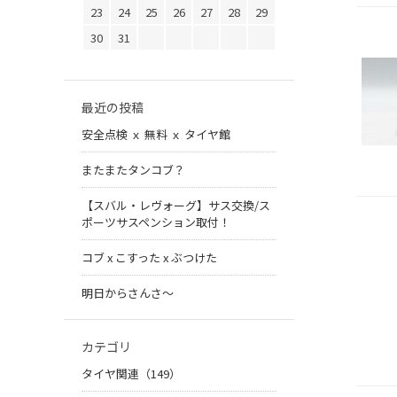
23
24
25
26
27
28
29
30
31
最近の投稿
安全点検 ｘ 無料 ｘ タイヤ館
またまたタンコブ？
【スバル・レヴォーグ】サス交換/ス
ポーツサスペンション取付！
コブ x こすった x ぶつけた
明日からさんさ〜
カテゴリ
タイヤ関連（149）