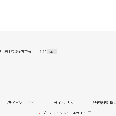
816 岩手県盛岡市中野1丁目1-13
Map
プライバシーポリシー
サイトポリシー
特定整備に関
ブリヂストンホイールサイト
他ピット作業の予約