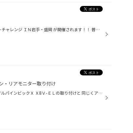
安全運転の技術を競う 2017オートチャレンジ ＩＮ岩手・盛岡 が開催されます！！ 普通免許があれば どなたでも参加ＯＫ！ 今月29日まで受付中。 詳しくは こちら ↓ ↓ ↓ ↓ http://morioka-aeonmall.com/news/event/1125 【イオンモール盛岡ＨＰ 2017ＪＡＦオートテストチャレンジ】 岩手では初開催と...
ン・リアモニター取り付け
本日の作業は32エルグランドに アルパインビックＸ Ｘ8Ｖ-ＥＬの取り付けと 同じくアルパイン リアモニターの取り付けです 専用パネルを使用して、純正の質感を崩さない作りです ナビのサイドの隙間も均一で、取り付け後の微調整も必要の無い商品です 後席はお子様専用モニター エルグランドも新型...