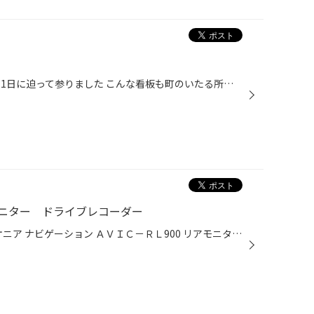
いよいよ、新ＶＲＸ２ 発売が９月1日に迫って参りました こんな看板も町のいたる所で見かけたと思います 私たちタイヤ館のスタッフは一足先に 体験試乗してきました 場所は 横浜にありますスケートリンク 新横浜スケートセンター 普段は この様な風景ですが 今回は スケートリンクの中に車を乗り入...
モニター ドライブレコーダー
本日の作業は 新車セレナに パイオニア ナビゲーション ＡＶＩＣ－ＲＬ900 リアモニター ＴＶＭ-ＦＷ1040-Ｂ ドライブレコーダー ＮＤ-ＤＶＲ1 純正のバックカメラを装着してますので そのまま使用します しかもアラウンドビューモニターなので、 お客様のバックも完全サポートします 装着写真です ...