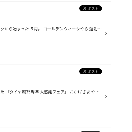
こんにちは〜！ ゴールデンウィークから始まった ５月。 ゴールデンウィークやら 運動会シーズンも過ぎ、 気づけばあと少しで５月も 終わりそうですね。 今月頑張ってくれた愛車の メンテナンスやタイヤ空気圧の点検 いかがですか？ ６月は６月で梅雨時期のあたりに クルマを使う機会も 増えるかと...
こんにちは。 今日から始まりました 『タイヤ館35周年 大感謝フェア』 おかげさま やわらかくって この言葉好きです。 タイヤ館は みなさまに支えられて 35周年を迎えることができました。 おかげさまです。 アプリをお持ちのみなさま クーポンってボタンのところに 緑色のクーポンが 届いているは...