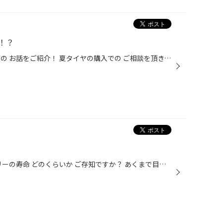
！？
こんにちは！ 今日はタイヤ点検での お話をご紹介！ 夏タイヤの購入での ご相談を頂き、 「タイヤの側面が腫れてて…」 とのことでしたので 見てみると、 これはこれは… この状態ですと、 ここからタイヤがバーストしてしまうことも… 新品の夏タイヤを ご成約頂きましたが お取り寄せ品の為、 作業は...
こんにちは。 突然ですが バッテリーの寿命 どのくらいか ご存知ですか？ あくまで目安ですが 3年ほど と言われています。 車のバッテリーは 基本的には エンジンルームの中にあるので 状態を 感じる事ができないのですが 携帯電話を 長く使っていると 電池の減りが早いなぁ とか 充電に時間かかる...