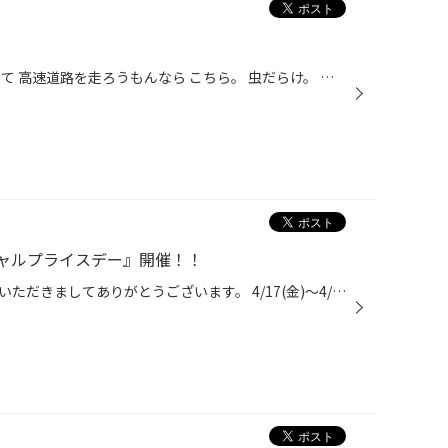
あたたかくなると 虫も活動し始めて 高速道路を走ろうもんなら こちら。 虫だらけ。 白くてきれいなお車でしたので たくさん見えます。 そんな時 おすすめは コレ よく取れます。 意外と苦労する 虫取りの味方。 なんだか 今日は風が強い。 旗が元気です。 最近の 予約状況は 混雑がだいぶ緩和され...
ャルプライスデー』開催！！
こんにちは、いつも当店をご利用いただきましてありがとうございます。 4/17(金)～4/26(日)まで、コクピット・タイヤ館におきまして、 期間限定！ サイズ限定！！ 数量限定！！！ お得にお買い求めいただける、「タイヤスペシャルプライスデー」がスタートします！ お得なタイヤのご紹介！！ ワゴン...