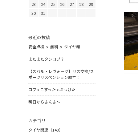
23
24
25
26
27
28
29
30
31
最近の投稿
安全点検 ｘ 無料 ｘ タイヤ館
またまたタンコブ？
【スバル・レヴォーグ】サス交換/ス
ポーツサスペンション取付！
コブ x こすった x ぶつけた
明日からさんさ〜
カテゴリ
タイヤ関連（149）