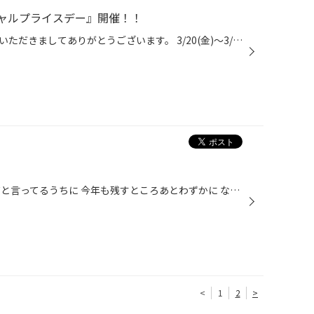
ャルプライスデー』開催！！
こんにちは、いつも当店をご利用いただきましてありがとうございます。 3/20(金)～3/29(日)まで、コクピット・タイヤ館におきまして、 期間限定！ サイズ限定！！ 数量限定！！！ お得にお買い求めいただける、「タイヤスペシャルプライスデー」がスタートします！ お得なタイヤのご紹介！！ ワゴン...
こんにちは〜！ クリスマスだ何だと言ってるうちに 今年も残すところあとわずかに なりましたね〜。 もうすでに連休に入ってる方も いらっしゃるかと思います。 お出かけ前の愛車の点検は いかがですか？？ 今日も点検のご依頼で ヘッドライトの球交換を させていただきました。 ご依頼頂きありがと...
<
1
2
>