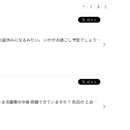
<
1
2
>
こんにちは。 早い人は 明日から お盆休みになるみたい。 いかがお過ごし予定でしょうか？ お出掛け前の安全点検 ぞくぞくと 来ていただいております。 ウォッシャー液の点検から エンジンオイル バッテリー電圧 ワイパー ランプ類 それから 忘れちゃあいけない 空気圧。 今日みたいに 照り焼きくら...
こんにちはー。 突然ですが みなさま冷蔵庫の中身 把握できていますか？ 先日の とある日 仕事が終わって 帰宅中の車内 喉がソワソワするほどに 飲みたくて飲みたくて 冷蔵庫の中身を 回想したら 確か ビールあと1本。 帰って 1本プシュっと飲んだら 散歩ついでに スーパーに... なんて想像して ル...