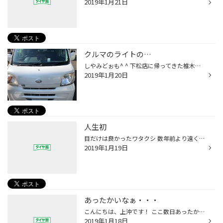
2019年1月21日
クルマのライトの…
しやみどぉも^ ^ 下松店に帰ってきた椎木デス♪ 今回は…最近の車に多いヘッドライトの黄ばみでお悩みの方へのご紹介デス。 右側が施工後で、左側が施工中… そこそこキレイになります！ ライトの状況により、キレイになるならないがありますが… ↓の写真で右側が施工後、左側が施工中デス。
2019年1月20日
人生初
目だけは良かったワタクシ 数年前より遠くも近くも見え辛くなり 年末にメガネ屋さんに行き視力検査を したところ、店員さんから 「失礼ですが年齢はお幾つです？」 「4◯歳です」 「そろそろ始まってますね…」 「…老眼？」 「…です」 もぉ〜そんな歳になったかぁ〜と 軽くショックを受け、1本作成。 ...
2019年1月19日
あったかいなぁ・・・
こんにちは、上沖です！ ここ数日あったかい日が続いていますね～。 ですが、朝と夜はやっぱり寒い...。 冬なので、当たり前ですが、 寒いのが苦手な僕には辛いです...（笑）
2019年1月18日