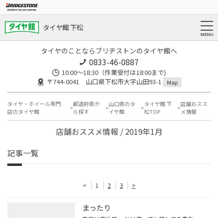
タイヤ館 下松
タイヤのことならブリヂストンのタイヤ館へ
0833-46-0887
10:00～18:30（作業受付は18:00まで)
〒744-0041 山口県下松市大字山田93-1
Map
タイヤ・ホイール専門
都道府県か
山口県のタ
タイヤ館 下
店舗おスス
店のタイヤ館
ら探す
イヤ館
松TOP
メ情報
店舗おススメ情報 / 2019年1月
記事一覧
<
1
2
3
>
まったり