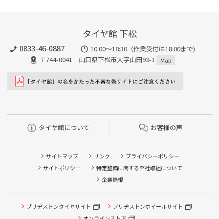
タイヤ館 下松
0833-46-0887
10:00～18:30（作業受付は18:00まで)
〒744-0041 山口県下松市大字山田93-1
Map
タイヤ館について
お客様の声
サイトマップ
リンク
プライバシーポリシー
サイトポリシー
特定整備に関する弊社取組について
企業情報
タイヤ点検・安全点検/タイヤ履き替え/オイル交換/その他
ピット作業の予約
ブリヂストンタイヤサイト
ブリヂストンホイールサイト
オンラインストア