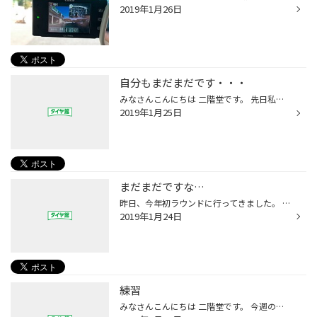
2019年1月26日
自分もまだまだです・・・
みなさんこんにちは 二階堂です。 先日私も 今年初ラウンドしてきました。 結果は・・・ う～ん・・・ まだまだですなぁ～・・・ あの時のミスが！！ とか あの時のクラブチョイスが！！ とか 反省多数です。 自分も 反省会します。
2019年1月25日
まだまだですな…
昨日、今年初ラウンドに行ってきました。 気合いブチ込んだ望みましたが 前半あまりの寒さ身体も動かず 大叩き… （腕の無さを寒さのせいに…） 後半巻き返すも時すでに遅し… 明日は反省会じゃっ！
2019年1月24日
練習
みなさんこんにちは 二階堂です。 今週の水曜日に ゴルフしてきます。 なので、 練習しています。 練習すれば 上手くなる 努力すれば 報われる。 私の世代は こー教わりました。 なので 練習します。 そーやって 今まで生きてきました。 今回も きっと 上手くいく はず...