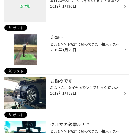
本日は定休日。 とは言っても何もする事なく… 家でまったりとゴロゴロ… またには良いですね。
2019年1月30日
姿勢…
どぉも^ ^ 下松店に帰ってきた…椎木デス♪ 最近…ちょいちょいゴルフの打ちっ放しに出没してますw まぁ…人の影響って素晴らしいw この間のことですが… 振ってる時に…姿勢が猫背って言われました(^_^)a 確かに…写真で見ると猫背ですねーw 自分じゃ気にしてなくても上手な人からは、やっぱり気になるみ...
2019年1月29日
お勧めです
みなさん、タイヤって少しでも長く 使いたいって思いませんか？ 決して安い買い物でもないですし…。 タイヤ館 下松では少しでも長く使って 頂けるようお手伝い致します。 それが「アライメント調整」です。 「…？」と、お思いの方もいらっしゃると思いますが、 タイヤには自動車メーカーが定めた適...
2019年1月27日
クルマの必需品！？
どぉも^ ^ 下松店に帰ってきた…椎木デス♪ 最近…ニュースでもよくやってるドラレコです！ ウチのお客様に今回前後カメラ取り付けました^ ^