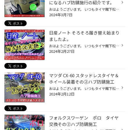
になるハブ防錆施行の紹介です。
おはようございます。 いつもタイヤ館下松店のWEBをご覧頂き…ありがとうございます(^O^)タイヤ館下松店の越智です。 皆さまに…少しでも有益な情報や役立つ情報を発信出来るように日々更新していきます♪ 補足:純粋に車両や商品…作業風景が確認出来るように、文字の埋め込みなしの画像も今後は増やし...
2024年3月7日
日産ノート そろそろ履き替え始まり
ましたよ。
おはようございます。 いつもタイヤ館下松店のWEBをご覧頂き…ありがとうございます(^O^)タイヤ館下松店の越智です。 皆さまに…少しでも有益な情報や役立つ情報を発信出来るように日々更新していきます♪ 補足:純粋に車両や商品…作業風景が確認出来るように、文字の埋め込みなしの画像も今後は増やし...
2024年2月27日
マツダ CX-60 スタッドレスタイヤ＆
ホイール装着その②ハブ防錆施工
おはようございます。 いつもタイヤ館下松店のWEBをご覧頂き…ありがとうございます(^O^)タイヤ館下松店の越智です。 皆さまに…少しでも有益な情報や役立つ情報を発信出来るように日々更新していきます♪ 補足:純粋に車両や商品…作業風景が確認出来るように、文字の埋め込みなしの画像も今後は増やし...
2024年2月12日
フォルクスワーゲン ポロ タイヤ
交換その②ハブ防錆施工