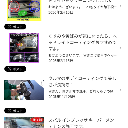
ドライトをクリーニングしました。
おはようございます。 いつもタイヤ館下松店のWEBをご覧頂き…ありがとうございます(^O^)タイヤ館下松店の越智です。 皆さまに…少しでも有益な情報や役立つ情報を発信出来るように日々更新していきたいと思います。 ダイハツ ミラ 気になっていたヘッドライトをクリーニングしました。 施工前後を比...
2026年2月15日
くすみや黄ばみが気になったら、ヘ
ッドライトコーティングおすすめで
すよ。
おはようございます。 皆さまは愛車のヘッドライトの状態って気になりませんか？ くすみや黄ばみが気になったら、ヘッドライトコーティングおすすめですよ。 補足:簡易的なヘッドライトコーティング施工になります。 近年のクルマのヘッドライトレンズはガラスではなく、ほとんどポリカーボネイトと...
2026年2月15日
クルマのボディコーティングで美し
さが長持ち！
皆さん、おクルマの洗車、どれくらいの頻度でされてますか？ お忙しい毎日の中で、ずっとキレイに保つのは至難の業ではないでしょうか？ それでも、なるべくクルマはキレイに保ちたいというお客様にオススメなサービス 今回は、おクルマの「ボディコーティング」のご紹介です。 ボディコーティング...
2025年11月28日
スバル インプレッサ キーパーメン
テナンス施工です。