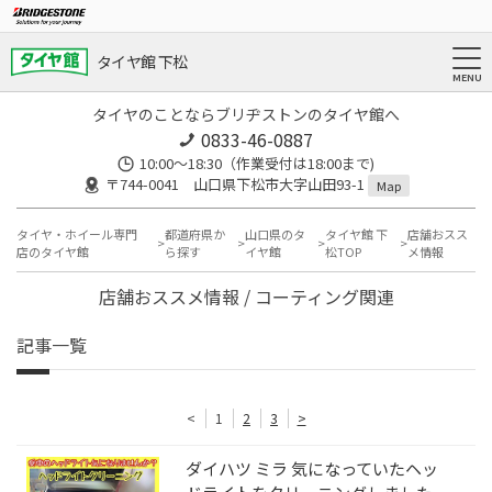
タイヤ館 下松
タイヤのことならブリヂストンのタイヤ館へ
0833-46-0887
10:00～18:30（作業受付は18:00まで)
〒744-0041 山口県下松市大字山田93-1
Map
タイヤ・ホイール専門
都道府県か
山口県のタ
タイヤ館 下
店舗おスス
店のタイヤ館
ら探す
イヤ館
松TOP
メ情報
店舗おススメ情報 / コーティング関連
記事一覧
<
1
2
3
>
ダイハツ ミラ 気になっていたヘッ