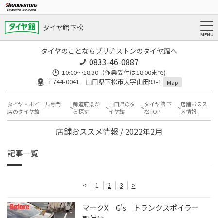
タイヤ館 下松
タイヤのことならブリヂストンのタイヤ館へ
0833-46-0887
10:00～18:30（作業受付は18:00まで)
〒744-0041 山口県下松市大字山田93-1
Map
タイヤ・ホイール専門
都道府県か
山口県のタ
タイヤ館 下
店舗おスス
店のタイヤ館
ら探す
イヤ館
松TOP
メ情報
店舗おススメ情報 / 2022年2月
記事一覧
<
1
2
3
>
マークX G's トランクスポイラー