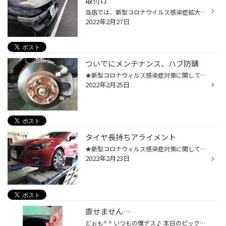
取付け
当店では、新型コロナウイルス感染症拡大防止また、お客様および従業員の健康と安全を第一に考え以下の感染症対策を行っております。 ご安心してご来店下さい。 いつもタイヤ館下松のHPをご覧いただきまして ありがとうございます。 マークX G'sにトランクスポイラーの取付け をしました。 元々は純...
2022年2月27日
ついでにメンテナンス、ハブ防錆
★新型コロナウィルス感染症対策に関して★ タイヤ館 下松店では新型コロナウィルス感染症拡大防止対策の為に、店内の待合スペースの幅を広げています。椅子の数を減らし以前よりも座席数を減らしたり、ソーシャルディスタンスを確保・維持しております。 みなさんこんにちは 二階堂です。 先日 タイ...
2022年2月25日
タイヤ長持ちアライメント
★新型コロナウィルス感染症対策に関して★ タイヤ館 下松店では新型コロナウィルス感染症拡大防止対策の為に、店内の待合スペースの幅を広げています。椅子の数を減らし以前よりも座席数を減らしたり、ソーシャルディスタンスを確保・維持しております。 みなさんこんにちは 二階堂です。 先日 タイ...
2022年2月23日
直せません…
どぉも^ ^ いつもの僕デス♪ 本日のピックアップは… タイヤのサイドカットです… コンビニに入ろうとしてちょっと早くハンドルをきっちゃったみたいで…道路と歩道の間にある縁石に接触されたそうです。 こうなってしまったら…修理は出来ません。 交換になります。 タイヤの側面は一番弱いところなので...