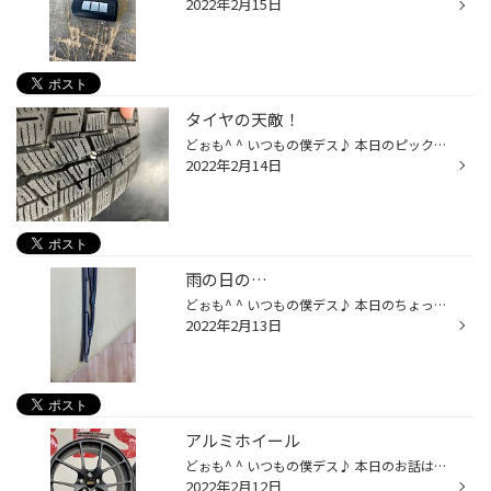
2022年2月15日
タイヤの天敵！
どぉも^ ^ いつもの僕デス♪ 本日のピックアップは… こちら… パンクです(＞人＜;) 最近ほんとに多いんです… ↑…はネジが刺さってます！ 気づかずに走っていると… 空気が減っていって…タイヤの形状を保てなくなり… ↓…の写真みたいにタイヤの中がグシャグシャになります！ 中に写ってるのはゴムのカスで...
2022年2月14日
雨の日の…
どぉも^ ^ いつもの僕デス♪ 本日のちょっとした作業でしたが… ワイパー交換デス^ ^ 見えますか？？ 写真のワイパーゴムの下の方切れてますよね (＞人＜;) この状態でもワイパーは使用出来ますが… 切れてるってことはゴムが硬くなり…水捌けも悪くなってる状況です… 最近、雨の日が少ないのでワイパー...
2022年2月13日
アルミホイール
どぉも^ ^ いつもの僕デス♪ 本日のお話は… アルミホイールのちょっとしたお話デスw 昨年末にアルミホイールを 御予約されたお客様が先日、ご来店され… 納期を再度確認したところ… 納期が伸びてました(＞人＜;) メーカーからの返答はやっぱり部材不足…コロナの影響で部材がかなり入ってこないとのこ...
2022年2月12日