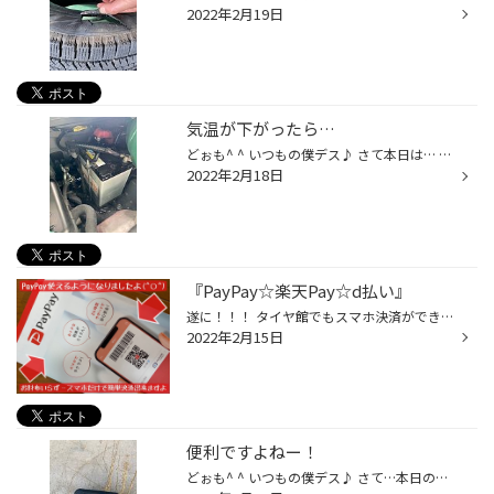
2022年2月19日
気温が下がったら…
どぉも^ ^ いつもの僕デス♪ さて本日は… ここ2.3日気温が下がりましたね… タイヤ館下松では、バッテリーの問い合わせがここ最近多いんです。 ついこの間は…お隣のガソリンスタンドでバッテリーが上がったお客様も来られました… 家を出る時は大丈夫だったのに… お客様は言われておりましたが… そうで...
2022年2月18日
『PayPay☆楽天Pay☆d払い』
遂に！！！ タイヤ館でもスマホ決済ができるようになりましたっ(*‘∀‘)ﾉｼ 楽ですもんね^ ^ ポイント貯まりますもんね^ ^ 詳しくは店頭またはスタッフまで♪♪
2022年2月15日
便利ですよねー！
どぉも^ ^ いつもの僕デス♪ さて…本日のピックアップは… こちらです^ ^ 車のキーレスです！ 最近の車は特にエンジンかける時はワンプッシュ！が多いですよね^ ^ キーシリンダーにキーを差し込む車がほんとに少なくなりました^ ^ ただ…便利になったキーレスですがこちらも電池が使われてます！ キー...