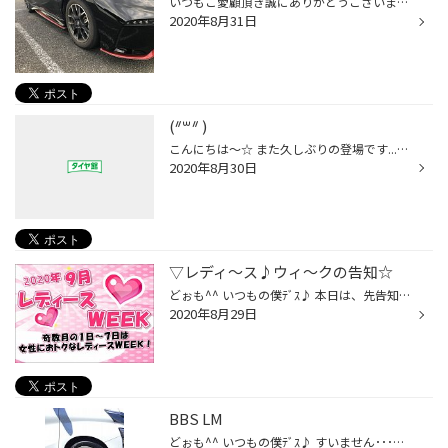
いつもご愛顧頂き誠にありがとうございます。 当店では、新型コロナウイルス感染症拡大防止 また、お客様および従業員の健康と安全を第一に考え 以下の感染症対策を行っております。 ご理解頂きますようお願い申し上げます。 〇対策 ・従業員は就業前体調チェック（検温、倦怠感など）をしています...
2020年8月31日
(ᐥ꒳ᐥ )
こんにちは〜☆ また久しぶりの登場です...笑 もぉ気付けは8月も終わりになりますねー( ˙-˙) なのにまだ暑い!!何しても暑い!! 今はこの言葉しか出ないくらい、、、 早く涼しくならんかいなぁ〜( ˘-˘ ) 涼しくなるのを待ちわびながらもぉ9月になります!! そこでいつもタイヤ館下松店をご利用いただい...
2020年8月30日
▽レディ～ス♪ウィ～クの告知☆
どぉも^^ いつもの僕ﾃﾞｽ♪ 本日は、先告知ﾃﾞｽ♪ レディ～ス♪ウィ～クが９月１日～7日迄開催です♪（水曜日は定休日です） 女性のお客様のご来店をお待ちしております♪ #下松市 ＃山田 ＃タイヤ館 ＃TEトヨタ ＃ホンダ ＃スバル ＃ミツビシ ＃ニッサン ＃スズキ ＃ダイハツ ＃タイヤ交換 ＃エンジンオ...
2020年8月29日
BBS LM
どぉも^^ いつもの僕ﾃﾞｽ♪ すいません･･･本日もネタの御開帳♪ タイトルどおり･･･ トヨタ ヴェルファイア BBS社 LM ｶﾗｰ GL-BKBD 19ｘ85+43 5/114 今回はオプションセンターキャップ（赤）とBBSのロックナット（赤） タイヤサイズ 245/45Ｒ19 ブリヂストン ＧＲＶ2 そして今回はカラーをＧＬ-ＢＫＢＤ...