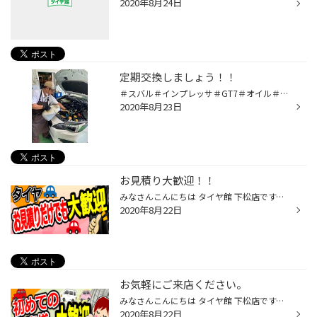
2020年8月24日
定期交換しましょう！！
＃スバル＃インプレッサ＃GT7＃オイル＃オイル交換 ＃全合成＃100％化学合成 タイヤ館下松店のWEBをご覧いただきありがとうございます。 また、お暑い中ご来店いただきありがとうございます。 本日、インプレッサのオイル交換のご依頼を受けました。 タイヤ館下松ではお車の使用状況にピッタリのオ...
2020年8月23日
お見積り大歓迎！！
みなさんこんにちは タイヤ館 下松店です。 当店では、新型コロナウイルス感染症拡大防止 また、お客様および従業員の健康と安全を第一に考え 以下の感染症対策を行っております。 ご理解頂きますようお願い申し上げます。 〇対策 ・従業員は就業前体調チェック（検温、倦怠感など）をしています。 ...
2020年8月22日
お気軽にご来店ください。
みなさんこんにちは タイヤ館 下松店です。 下松市大字山田のマックスバリュー敷地内にあります、タイヤ館下松店では、タイヤの事だけではなく メンテナンス（エンジンオイル・バッテリー・ワイパー・ホイール・車高調・ダウンサス・マフラー など）や タイヤをより長く使用して頂く為の作業（アラ...
2020年8月22日