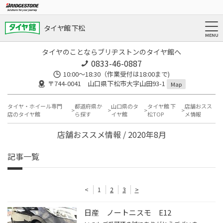
タイヤ館 下松
タイヤのことならブリヂストンのタイヤ館へ
0833-46-0887
10:00～18:30（作業受付は18:00まで)
〒744-0041 山口県下松市大字山田93-1
Map
タイヤ・ホイール専門
都道府県か
山口県のタ
タイヤ館 下
店舗おスス
店のタイヤ館
ら探す
イヤ館
松TOP
メ情報
店舗おススメ情報 / 2020年8月
記事一覧
<
1
2
3
>
日産 ノートニスモ E12