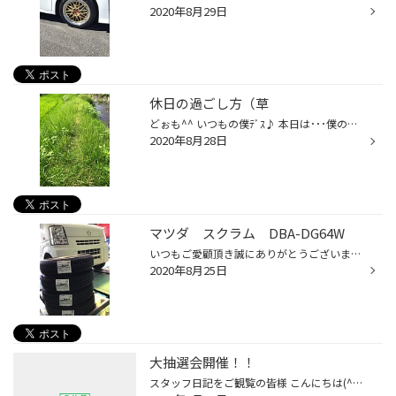
2020年8月29日
休日の過ごし方（草
どぉも^^ いつもの僕ﾃﾞｽ♪ 本日は･･･僕の休日の過ごし方･･･過去にもいろいろありますがｗ おそらく･･･これも以前載せてるかな？ｗ^^; 大草･･･です>< 田んぼの周りなんですけど･･･三ケ月放置でコレです。。。 そんなことで一時間半ほど草刈り機を動かして･･･ ここまでキレイに刈りましたwww まぁ･･･全...
2020年8月28日
マツダ スクラム DBA-DG64W
いつもご愛顧頂き誠にありがとうございます。 当店では、新型コロナウイルス感染症拡大防止 また、お客様および従業員の健康と安全を第一に考え 以下の感染症対策を行っております。 ご理解頂きますようお願い申し上げます。 〇対策 ・従業員は就業前体調チェック（検温、倦怠感など）をしています...
2020年8月25日
大抽選会開催！！
スタッフ日記をご観覧の皆様 こんにちは(^O^)/ 樋口です(*^^)v 毎日暑いですね(>_<｡) こんな暑い中ですが スタッドレスアンケートに答えて 豪華景品の抽選を受けられる 大抽選会が始まりました！！！ Web若しくはタイヤ館アプリのトップページに アンケートのページがありますので まだやってない！...