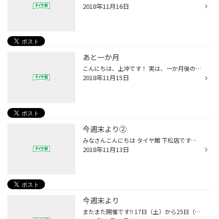
2018年11月16日
あと一か月
こんにちは、上沖です！ 実は、一か月後の12/15日は僕の誕生日です。 とは言っても何にもないんですけどね(笑)。 子供のころはクリスマスとプレゼントを一緒に、 されてしまうので、ほかの誕生日の人をうらやましがったり しましたが、今では親戚の子供にお年玉を上げないと…と 考えなければならな...
2018年11月15日
今週末より②
みなさんこんにちは タイヤ館 下松店です。 昨日の日記にも紹介しましたが 今週末より 集中得市 を開催します。 冬タイヤはもちろん メンテナンス商品も お買い得になっています。 新年を迎える前に 愛車の整備 タイヤ館 下松店に ぜひお任せください（＾＾）
2018年11月13日
今週末より
またまた開催です‼︎ 17日（土）から25日（日）の8日間 （水曜店休日）集中得市開催‼︎ スタッドレスタイヤをご検討中の方 この機会にぜひぜひ‼︎ また、サイズが合えばラッキー‼︎ 夏冬タイヤの長期在庫品を大放出‼︎ 皆様のご来店お待ちしております。