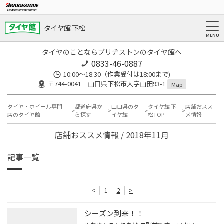
タイヤ館 下松
タイヤのことならブリヂストンのタイヤ館へ
0833-46-0887
10:00～18:30（作業受付は18:00まで)
〒744-0041 山口県下松市大字山田93-1
Map
タイヤ・ホイール専門
都道府県か
山口県のタ
タイヤ館 下
店舗おスス
店のタイヤ館
ら探す
イヤ館
松TOP
メ情報
店舗おススメ情報 / 2018年11月
記事一覧
<
1
2
>
シーズン到来！！