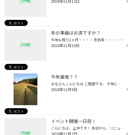
2018年11月12日
冬の準備はお済ですか？
今年も残り2ヶ月・・・・ 冬到来・・・・ 当店も冬タイヤ大量在庫をして準備万端です。 冬タイヤをご検討の方はお気軽にお越しください。
2018年11月10日
今年最後？？
みなさんこんにちは 二階堂です。 今年に入って 下松店スタッフで大人気の ゴルフ！！ 先日行ってきました！！ 1球１球大切に、そして丁寧に・・・ 楽しんできました。 ほんのりと紅葉が進んで冬になります。 私たちのお仕事は 冬は大変忙しくとてもゴルフができる状態ではなく、 おそらく今年最後...
2018年11月9日
イベント開催一日目！
こんにちは、上沖です！ 本日から、リニューアル１周年感謝祭を開催しています！ 様々な商品がお買い得になっています！ 明日、明後日も開催していますのでお時間のある方は、 ぜひ、この機会にお越しください！
2018年11月2日