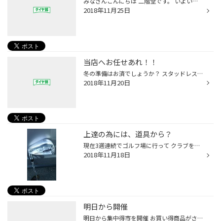
みなさんこんにちは 二階堂です。 いよいよ 2018年冬 到来です！！ この３連休でも たくさんのお客様に 冬用タイヤ（スタッドレスタイヤ）を 取付させて頂きました。 ありがとうございます 早めの準備は 安心にもつながります。 まだ取付を先にしようかな と、お考えの方 ぜひ、今年は早めの装着を...
2018年11月25日
当店へお任せあれ！！
冬の準備はお済でしょうか？ スタッドレスタイヤへの付け替えも 増えて参りました。 12月に入ると2-3時間お時間を頂く場合もございますので 早めの付け替えをお勧めします。 ここで朗報 11/25まで集中得市開催中！！ 新品タイヤ購入をご検討中の方は ぜひこの機会に！！ タイヤ付け替え/スタッドレ...
2018年11月20日
上達の為には、道具から？
現在3週連続でゴルフ場に行って クラブを振り回している小澤です。 後2週は連続で行くつもりです。・・・予約済み 注文していたクラブも届いたので 目指すは自己ベスト！！！ 昨日から集中得市を開催中 お買い得商品多数 もちろん冬タイヤの取り付けも行いますので お気軽にご来店ください。
2018年11月18日
明日から開催
明日から集中得市を開催 お買い得商品がさらにお買い得に・・・・ 9日間ありますので、ぜひご来店ください。 お待ちしています。