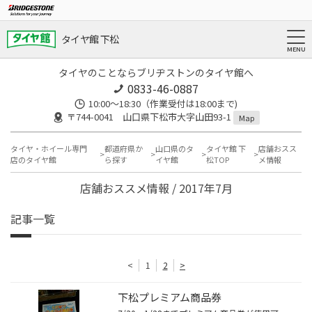
タイヤ館 下松
タイヤのことならブリヂストンのタイヤ館へ
0833-46-0887
10:00～18:30（作業受付は18:00まで)
〒744-0041 山口県下松市大字山田93-1
Map
タイヤ・ホイール専門
都道府県か
山口県のタ
タイヤ館 下
店舗おスス
店のタイヤ館
ら探す
イヤ館
松TOP
メ情報
店舗おススメ情報 / 2017年7月
記事一覧
<
1
2
>
下松プレミアム商品券