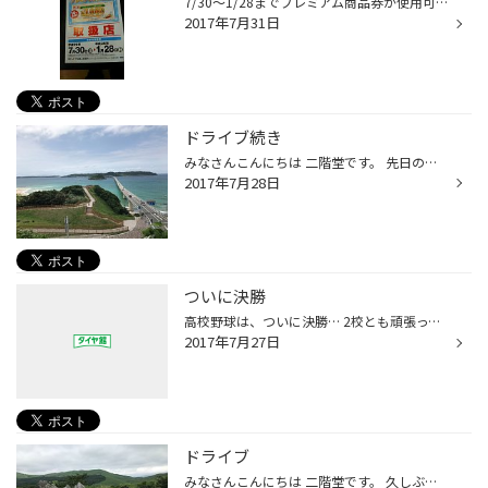
7/30～1/28までプレミアム商品券が使用可能に。 実は当店も使用可能なんですよ。 宜しくい願いします。 連休前にお車の点検 （タイヤ・オイル類・バッテリー・エアコンフィルター）など 無料で実施してます。
2017年7月31日
ドライブ続き
みなさんこんにちは 二階堂です。 先日のドライブの続きです。（＾＾） 角島も行きました。 青い海に 青い空（＞＜） 最高の景色でしたよ！！ この時期 海に来たらやっぱり食べないといけないのが サザエ ぶち うまいっす（＞＜） ビールが飲みたい！！ ドライバーなんで絶対飲みませんが（＾＾） ...
2017年7月28日
ついに決勝
高校野球は、ついに決勝… 2校とも頑張って欲しいです。 …最近はベンチ入りが18人から20人になったんですね。 自分の時は準決勝で敗退…1998年 いい思い出です。
2017年7月27日
ドライブ
みなさんこんにちは 二階堂です。 久しぶりに ドライブに行ってきました。 前回 津和野に行ったんで 今回は どこでしょう？ 秋吉台です（╹◡╹） 行くまでに 豪雨が2回‼︎ 実際、現地に着いても 雨に降られました。 ワイパー点検しとけばよかった！！ 拭き取り悪くて 少し怖かったです。 みなさん ワイ...