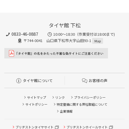
タイヤ館 下松
0833-46-0887
10:00～18:30（作業受付は18:00まで)
〒744-0041 山口県下松市大字山田93-1
Map
タイヤ館について
お客様の声
サイトマップ
リンク
プライバシーポリシー
サイトポリシー
特定整備に関する弊社取組について
企業情報
タイヤ点検・安全点検/タイヤ履き替え/オイル交換/その他
ピット作業の予約
ブリヂストンタイヤサイト
ブリヂストンホイールサイト