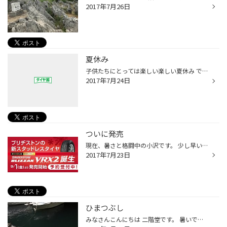
2017年7月26日
夏休み
子供たちにとっては楽しい楽しい夏休み ですが・・・僕らには無縁・・・ 毎日汗だくになって走り回っております。 夏休みに入り遠出前でしょうか 空気圧点検、ﾊﾞｯﾃﾘｰ点検、オイル交換等 多くなってきました。 暑い中のご来店に感謝です。 今週末まで【集中得市】を開催しております。 タイヤ交換・...
2017年7月24日
ついに発売
現在、暑さと格闘中の小沢です。 少し早いお話ですが、スタッドレスタイヤに新商品が登場 9/1より販売開始
2017年7月23日
ひまつぶし
みなさんこんにちは 二階堂です。 暑いですね。 帰り道に海が見えるところを通るんですが 潮が満ちてて なんかテンションが上がりました。 そうだ釣りに行こう！！ こう言う時は 釣れなくてもいいんです。 案の定釣れませんでしたが いい暇つぶしになりました。 皆さんは 暇つぶしにタイヤ館に寄っ...