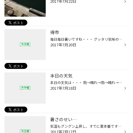
2017年7月22日
得市
毎日毎日暑いですね・・・ グッタリ気味の小沢です。 体調管理はしっかりしていきましょうね。 さて、7/22～7/30まで集中得市を開催 点検もやってますので、 お気軽にお越し下さい
2017年7月20日
本日の天気
本日の天気は・・・ 雨→晴れ→雨→晴れ→雨 で、現在は晴れ。 暑い-----
2017年7月18日
暑さのせい…
気温もグングン上昇し、すでに夏本番ですね…。 ＰＩＴは空気が流れず、汗だくになり走り回ってます！！ 最近、気温も上がってきているせいか、 「バッテリーが弱っている気がするんですが…」 という問い合わせが多くなってきてます。 確かにバッテリーにとって一番酷な季節です。 3年以上使用されて...
2017年7月17日