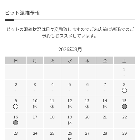
ピット混雑予報
ピットの混雑状況は日々変動致しますのでご来店前にWEBでのご
予約もおススメしています。
2026年8月
日
月
火
水
木
金
土
1
-
2
3
4
5
6
7
8
-
-
-
-
-
-
9
10
11
12
13
14
15
休
休
休
休
休
16
17
18
19
20
21
22
休
23
24
25
26
27
28
29
休