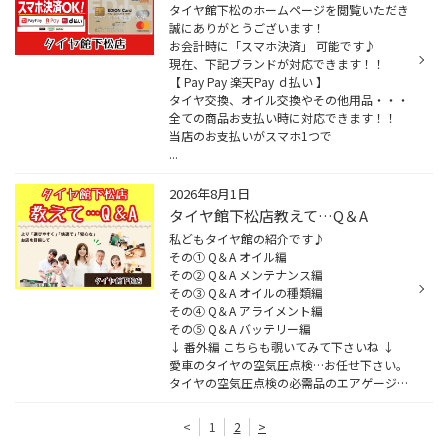
タイヤ館下松のホームページを閲覧いただき
誠にありがとうございます！
お会計時に「スマホ決済」 可能です♪
現在、下記ブランドが対応できます！！
【 Pay Pay 楽天Pay ｄ払い 】
タイヤ交換、オイル交換やその他用品・・・
全ての商品お支払い時に対応できます！！
当店のお支払いがスマホ1つで
...
2026年8月1日
タイヤ館下松店教えて…Q＆A
私どもタイヤ館の紹介です♪
その① Q＆A オイル編
その② Q＆A メンテナンス編
その③ Q＆A オイルの種類編
その④ Q＆A アライメント編
その⑤ Q＆A バッテリー編
↓ 番外編 こちらも覗いてみて下さいね ↓
愛車のタイヤの空気圧点検…お任せ下さい。
タイヤの空気圧点検の必需品のエアゲージ管理していま...
<
1
2
>