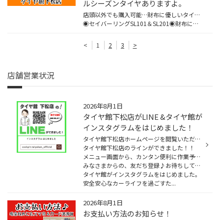
ルシーズンタイヤありますよ。
店頭以外でも購入可能…財布に優しいタイヤ＆オールシーズンタイヤありますよ。
◉セイバーリングSL101＆SL201◉財布にやさしいブリヂストン取扱タイヤ(カタログ非掲載)店頭でもモボックスでも購入出来ます。◉マルチウェザー2◉ブリヂストンのオールシーズンタイヤ店頭でもオンライン販売でも購入出来ま...
<
1
2
3
>
店舗営業状況
2026年8月1日
タイヤ館下松店がLINE &タイヤ館が
インスタグラムをはじめました！
タイヤ館下松店ホームページを閲覧いただき誠にありがとうございます！
タイヤ館下松店のラインができました！！
メニュー画面から、カンタン便利に作業予約もできます♪
みなさまからの、友だち登録♪お待ちしております！
タイヤ館がインスタグラムをはじめました。
安全安心なカーライフを過ごすた...
2026年8月1日
お支払い方法のお知らせ！