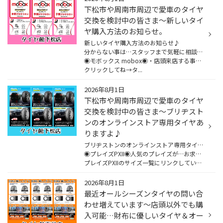
下松市や周南市周辺で愛車のタイヤ
交換を検討中の皆さま〜新しいタイ
ヤ購入方法のお知らせ。
新しいタイヤ購入方法のお知らせ♪
分からない事は…スタッフまで気軽に相談して下さいね。
◉モボックス mobox◉・店頭来店する事なく…自宅からオンライン発注出来ます。・タイヤの定額払い。・2年or3年払いが選べます。・プランも2つあります(ライトプランとスタンダードプラン)。
クリックしてね→タ...
2026年8月1日
下松市や周南市周辺で愛車のタイヤ
交換を検討中の皆さま〜ブリヂスト
ンのオンラインストア専用タイヤあ
りますよ♪
ブリヂストンのオンラインストア専用タイヤ♪分からない事は…スタッフまで気軽に相談して下さいね。
◉プレイズPXII◉人気のプレイズが…お求めやすい価格でオンラインで購入出来ます。雨に強い…長く強い。疲れにくいだけじゃない…性能バランスが良いですよ。
プレイズPXIIのサイズ一覧にリンクしていま...
2026年8月1日
最近オールシーズンタイヤの問い合
わせ増えています〜店頭以外でも購
入可能…財布に優しいタイヤ＆オー