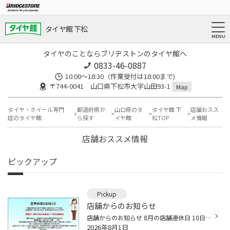
タイヤ館 下松
タイヤのことならブリヂストンのタイヤ館へ
0833-46-0887
10:00～18:30（作業受付は18:00まで)
〒744-0041 山口県下松市大字山田93-1
Map
タイヤ・ホイール専門
都道府県か
山口県のタ
タイヤ館 下
店舗おスス
店のタイヤ館
ら探す
イヤ館
松TOP
メ情報
店舗おススメ情報
ピックアップ
Pickup
店舗からのお知らせ
店舗からのお知らせ 8月の店舗連休日 10日(月)11日(火)12日(水)13日(木)14日(金)は5連休になります。 あとは毎週水曜日 5日19日26日が店舗定休日です。 最近ご利用が増えているブリヂストン タイヤオンラインストア 24時間ネット環境があれば購入出来ますよ。 クーラーの効いた自宅の部屋からタイヤ...
2026年8月1日