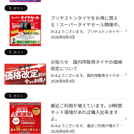
ブリヂストンタイヤをお得に買え
る！スーパータイヤセール開催中。
おはようございます。 ブリヂストンタイヤをお得に買える！スーパータイヤセール開催中。 いつも当店をご利用いただきましてありがとうございます。 コクピット・タイヤ館では、ブリヂストンタイヤをお得に買える！ スーパータイヤセールを7月9日(木)から8月9日(日)まで開催中。 ブリヂストンタイヤ...
2026年8月4日
お知らせ 国内市販用タイヤの価格
改定について
おはようございます。 国内市販用タイヤの価格改定について 株式会社ブリヂストンは、国内市販用タイヤのメーカー出荷価格の改定を決定いたしました。 近年、タイヤ原材料価格の高騰に加え、物流コストや人件費、エネルギー費などが上昇しています。当社では、サプライチェーンの効率化、生産性向上...
2026年8月4日
最近ご利用が増えています。24時間
ネット環境があれば購入出来ます
よ。
おはようございます。 最近ご利用が増えているブリヂストン タイヤオンラインストア 24時間ネット環境があれば購入出来ますよ。 クーラーの効いた自宅の部屋からタイヤが購入出来ますよ。 タイヤを選んで…取り付け予定日など入力するだけですよ。 魅力満載なので是非ご利用して下さいね。 ブリヂス...
2026年8月4日