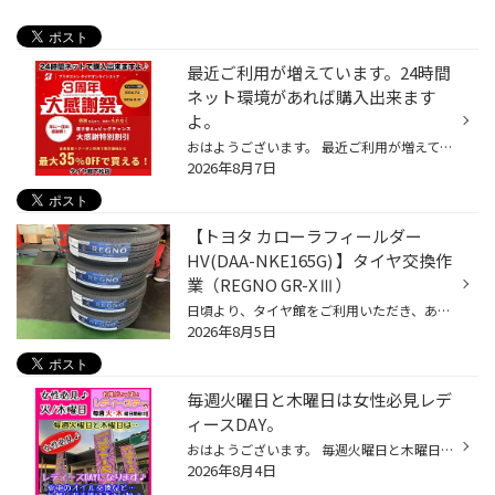
最近ご利用が増えています。24時間
ネット環境があれば購入出来ます
よ。
おはようございます。 最近ご利用が増えているブリヂストン タイヤオンラインストア 24時間ネット環境があれば購入出来ますよ。 クーラーの効いた自宅の部屋からタイヤが購入出来ますよ。 タイヤを選んで…取り付け予定日など入力するだけですよ。 魅力満載なので是非ご利用して下さいね。 ブリヂス...
2026年8月7日
【トヨタ カローラフィールダー
HV(DAA-NKE165G) 】タイヤ交換作
業（REGNO GR-XⅢ）
日頃より、タイヤ館をご利用いただき、ありがとうございます。 さて、当店と同じチェーン店の近隣タイヤ館店舗で作業いたしましたタイヤ交換をご紹介します。 （WEB掲載をご快諾いただきましたお客様！大変感謝しております。 いつもご愛顧いただき誠にありがとうございます！！） おクルマ：トヨタ...
2026年8月5日
毎週火曜日と木曜日は女性必見レデ
ィースDAY。
おはようございます。 毎週火曜日と木曜日は女性必見〜レディースDAYになります。 毎週火曜日と木曜日は…女性必見のレディースDAYになります♪ オイル交換など愛車のメンテナンス気軽にお声掛け下さいね！ 現在エンジンオイル価格も高騰中…そんなあなたにメンテナンスパックをおすすめします♪ ちょっ...
2026年8月4日