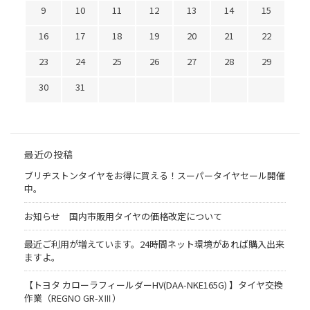
9
10
11
12
13
14
15
16
17
18
19
20
21
22
23
24
25
26
27
28
29
30
31
最近の投稿
ブリヂストンタイヤをお得に買える！スーパータイヤセール開催
中。
お知らせ 国内市販用タイヤの価格改定について
最近ご利用が増えています。24時間ネット環境があれば購入出来
ますよ。
【トヨタ カローラフィールダーHV(DAA-NKE165G) 】タイヤ交換
作業（REGNO GR-XⅢ）