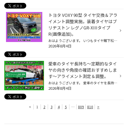
トヨタ VOXY 90型 タイヤ交換＆アラ
イメント調整実施。装着タイヤはブ
リヂストン レグノGR-XIIIタイプ
R(画像追加)。
おはようございます。 いつもタイヤ館下松店のWEBをご覧頂き…ありがとうございます(^O^)タイヤ館下松店の越智です。 皆さまに…少しでも有益な情報や役立つ情報を発信出来るように日々更新していきたいと思い トヨタ VOXY 90型 タイヤ交換＆アライメント調整実施。 装着タイヤはブリヂストン レグノG...
2026年8月4日
愛車のタイヤ長持ち〜定期的なタイ
ヤの向きや角度の確認おすすめしま
す〜アライメント測定＆調整。
おはようございます。 愛車のタイヤを長持ちさせたい方におすすめ。 タイヤ館下松店おすすめサービス★アライメント測定＆調整。 本日は…アライメント調整の紹介になります♪ タイヤ交換時やインチアップ〜ダウンサスや車高調でローダウン…足廻り部品交換時などにおすすめの作業になりますよ♪♪♪ 注意:...
2026年8月4日
<
1
2
3
4
5
…
809
810
>