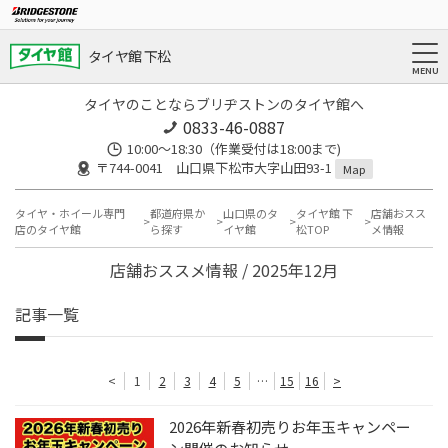
タイヤ館 下松
タイヤのことならブリヂストンのタイヤ館へ
0833-46-0887
10:00～18:30（作業受付は18:00まで)
〒744-0041 山口県下松市大字山田93-1
Map
タイヤ・ホイール専門
都道府県か
山口県のタ
タイヤ館 下
店舗おスス
店のタイヤ館
ら探す
イヤ館
松TOP
メ情報
店舗おススメ情報 / 2025年12月
記事一覧
<
1
2
3
4
5
…
15
16
>
2026年新春初売りお年玉キャンペー