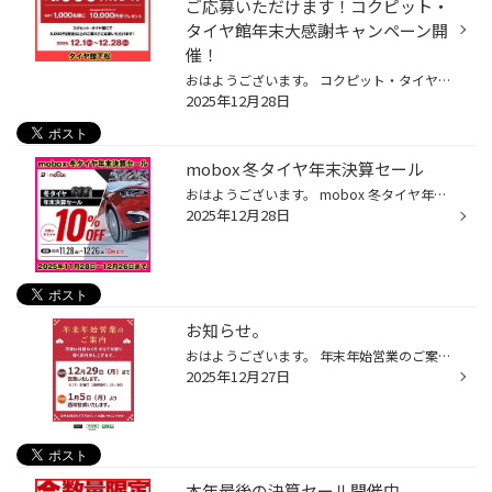
ご応募いただけます！コクピット・
タイヤ館年末大感謝キャンペーン開
催！
おはようございます。 コクピット・タイヤ館にて1会計につき5,000円(税抜)以上のご購入でご応募いただけます！ コクピット・タイヤ館年末大感謝キャンペーン開催！ いつも当店をご利用いただき、ありがとうございます。 12月1日(月)から、「コクピット・タイヤ館 年末大感謝キャンペーン」を開催し...
2025年12月28日
mobox 冬タイヤ年末決算セール
おはようございます。 mobox 冬タイヤ年末決算セール お求めやすい価格になっていますよ。 開催期間 202511.28（金）～12.26（金）10時まで mobox 冬タイヤ年末決算セール
2025年12月28日
お知らせ。
おはようございます。 年末年始営業のご案内 年末年始店舗定休日のお知らせ 2025年12月30日（火）から2026年1月4日（日）まで。 2026年1月5日（月）から通常営業いたします。 タイヤ館下松 新品タイヤへの交換はネット予約出来ますよ。 タイヤ購入相談予約も出来ますので 是非、お気軽にご利用くだ...
2025年12月27日
本年最後の決算セール開催中。