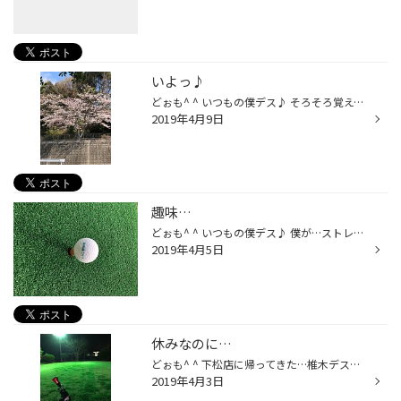
いよっ♪
どぉも^ ^ いつもの僕デス♪ そろそろ覚えてもらいましたかね？僕♪ 仕事中…デスが…こんな所に「桜」^ ^ 店の裏の道端デスが…www 勝手にコーラ片手に一人で花見中(*^^*) 綺麗だぁ！
2019年4月9日
趣味…
どぉも^ ^ いつもの僕デス♪ 僕が…ストレス解消から始めたゴルフが… 姫さんや、ドゥー、ざわ、ゆうのおかげで…まぢ趣味にw みんなより半年遅いスタートやから…早く追いつけたらえぇなぁw ちなみに…最近の日記ネタ ゴルフ話が多くてスイマセヌ(＞人＜;) 店の大半が同じ趣味なもので…www
2019年4月5日
休みなのに…
どぉも^ ^ 下松店に帰ってきた…椎木デス♪ 本日は休みなんですが…休みじゃない！ 仕事じゃないんですが…家のコトやらなきゃいけないコトばっか…-_-b まぁ…溜めたボクが悪いんですが… それは…わかってます！ なんやかんやで…夕方過ぎた(＞人＜;) 少し…ストレス解消してきまーす！
2019年4月3日