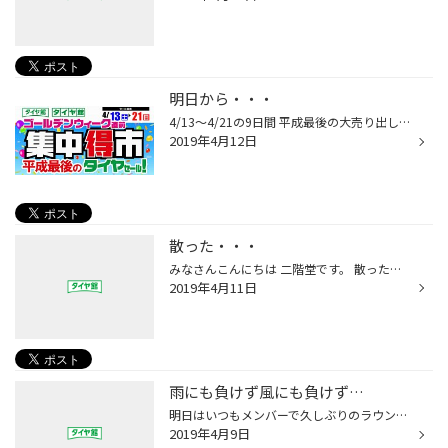
明日から・・・
4/13～4/21の9日間 平成最後の大売り出し 【集中得市】を開催致します。 タイヤの付け替え（冬⇒夏）がまだの方 新品購入をご検討中の方 ＧＷ前にちょっと点検を・・・って方 この機会に是非ご来店下さい。
2019年4月12日
散った・・・
みなさんこんにちは 二階堂です。 散った・・・ 何がですか？って さくらです 毎日見ている さくらが とうとう 散ってしまいました・・・ 春の風物詩のさくらが 散ってしまうと 少し寂しい気もしますが これも自然の光景で 時間の流れを感じます。 これから 更に暖かくなり暑くなり 季節がかわりま...
2019年4月11日
雨にも負けず風にも負けず…
明日はいつもメンバーで久しぶりのラウンド。 ただ…午前中は雨のようで… よりによって何で明日だけ…？ まぁ〜昼から上がるらしいですが。 雨にも負けず風にも負けず 楽しんできます。 ちょっと膝が痛いのが心配ですが…
2019年4月9日