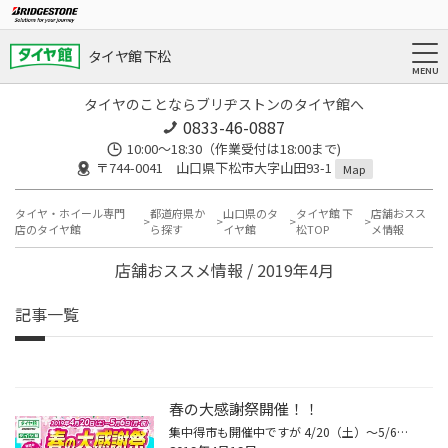
タイヤ館 下松
タイヤのことならブリヂストンのタイヤ館へ
0833-46-0887
10:00～18:30（作業受付は18:00まで)
〒744-0041 山口県下松市大字山田93-1
Map
タイヤ・ホイール専門
都道府県か
山口県のタ
タイヤ館 下
店舗おスス
店のタイヤ館
ら探す
イヤ館
松TOP
メ情報
店舗おススメ情報 / 2019年4月
記事一覧
春の大感謝祭開催！！
集中得市も開催中ですが 4/20（土）～5/6（月・祝）の期間 抽選でＮintenndo Switchが当たる 【春の大感謝祭】を開催致します♪