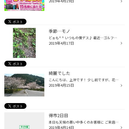
2019年4月19日
季節…モノ
どぉも^ ^ いつもの僕デス♪ 最近…ゴルフネタしか無く…携帯の写真フォルダーをちょっと見てたら…ちょうど良いのがありました！ ↑の写真には何があるでしょう？^ ^ ↑アップしたら分かりますよねー^ ^ 掘ったら…こんなコが出てきました^ ^ ↓結構大変w
2019年4月17日
綺麗でした
こんにちは、上沖です！ 少し前ですが、花見をしてきました‼ ちょうど良いときにみれて、地球めっちゃ綺麗でした。 しかしもう葉桜になりはじめていて一瞬だったんだなぁ…と思っている今日この頃です。
2019年4月15日
得市2日目
本日も天候の悪い中多くのお客様に ご来店頂きました。 ありがとうございます。 集中得市まだまだ続きま～す。 17日水曜日は店休日となりますので お間違えの無いようお願いいたします。
2019年4月14日