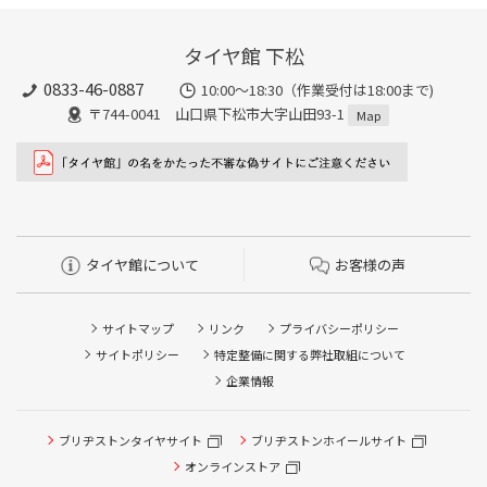
タイヤ館 下松
0833-46-0887
10:00～18:30（作業受付は18:00まで)
〒744-0041 山口県下松市大字山田93-1
Map
タイヤ館について
お客様の声
サイトマップ
リンク
プライバシーポリシー
サイトポリシー
特定整備に関する弊社取組について
企業情報
タイヤ点検・安全点検/タイヤ履き替え/オイル交換/その他
ピット作業の予約
ブリヂストンタイヤサイト
ブリヂストンホイールサイト
オンラインストア
クローク契約会員専用タイヤ履き替え※タイヤ履き替えを