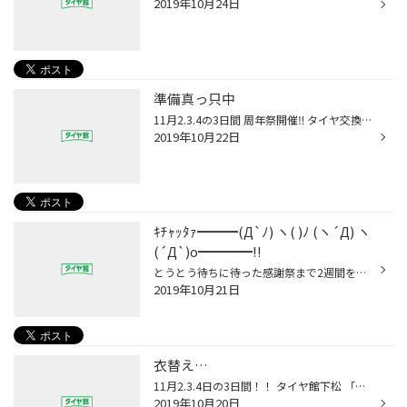
2019年10月24日
準備真っ只中
11月2.3.4の3日間 周年祭開催‼︎ タイヤ交換をご検討中の方 下松市山田イオンショッピング センター内タイヤ館下松へ‼︎ って事でイベント準備真っ只中‼︎ スタッドレスタイヤも続々と入荷してきてます。 見るだけOK！ 聞くだけOK！ 見積もり無料！ 皆様のご来店お待ちしておりま〜す。
2019年10月22日
ｷﾁｬｯﾀｧ━━━(Д`ﾉ) ヽ( )ﾉ (ヽ´Д) ヽ
(´Д`)o━━━━!!
とうとう待ちに待った感謝祭まで2週間を切りました！ﾄﾞ━ﾟ(∀)ﾟ━ﾝ 去年僕はいませんでしたが、 今年は例年以上にスタッフ一同熱がこもっておりますΣ(p´;Д;`)q << ぅあ゛!!ぅゎぁぁぁぁあﾞ タイヤをご検討中の方( ﾟ ω ﾟ ) そうでない方( ﾟ ω ﾟ ) 遊びにだけ来られたい方( ﾟ ω ﾟ ) 感謝祭は日ごろの感謝...
2019年10月21日
衣替え…
11月2.3.4日の3日間！！ タイヤ館下松 「周年祭」開催決定デス！！ この機会に…欲しいかも？って思った商品の御検討いかがでしょう？？^ ^ どぉも^ ^ いつもの僕デス♪ 朝は肌寒い… 日中は…暑かったり、肌寒かったり…(＞人＜;) 風邪ひきそうですね(ㆀ˘･з･˘) 台風が過ぎてから気温がすごしやすくなっ...
2019年10月20日