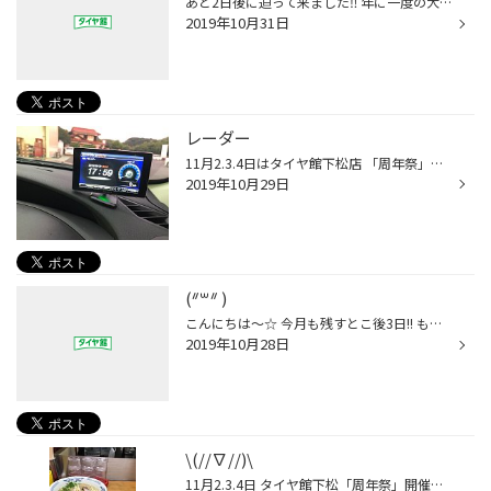
あと2日後に迫って来ました‼︎ 年に一度の大売り出し‼︎ 【大感謝祭】 タイヤ オイル 等各種メンテナンス商品… お買い得商品盛りだくさん‼︎ また3日間限定イベントも‼︎ 皆さまのご来店お待ちしております。 【大感謝祭】は2日10:00スタートです‼︎
2019年10月31日
レーダー
11月2.3.4日はタイヤ館下松店 「周年祭」開催！！ どぉも^ ^ いつもの僕デス♪ 最近ですが…お客様のお車にレーダーを取付けました\(//∇//)\ そーです。 ちまたで…騒がれている… レーザータイプ！！ まだ山口県には導入されてはないみたいですが… レーダーはあったら便利だと思います^ ^
2019年10月29日
(ᐥ꒳ᐥ )
こんにちは〜☆ 今月も残すとこ後3日!! もぉ11月ですよーε: )≡ε: ) 1年が早い(. ´□`) 若い時は早く歳をとりたい。。 歳をとると歳をとるのが嫌ーーっとなっちゃいます( ；꒳​； ) なんとわがまま。。笑 よし!!今を全力で楽しもーーーー!!(ง ˙˘˙ )ว と、ゆーことで11月2.3.4日の下松店 「大感謝祭」ま...
2019年10月28日
\(//∇//)\
11月2.3.4日 タイヤ館下松「周年祭」開催決定^ ^ どぉも^ ^ いつもの僕デス♪ 先日のお休みの時に…どーしてもラーメンが食べたい衝動が発動し…昔からお世話になってる「太陽ラーメン」さんに^ ^ 2年ぶりくらいかな？？ 久々に行ったんですけど…やっぱり美味でした^ ^ たまには…あれ食べたい衝動もえ...