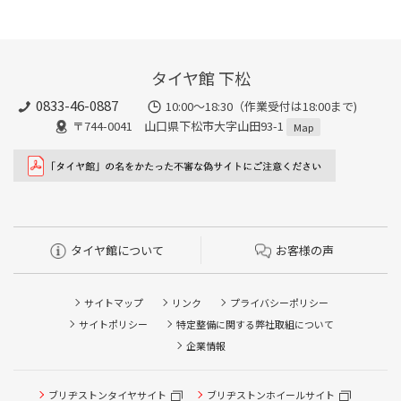
タイヤ館 下松
0833-46-0887
10:00～18:30（作業受付は18:00まで)
〒744-0041 山口県下松市大字山田93-1
Map
タイヤ館について
お客様の声
サイトマップ
リンク
プライバシーポリシー
サイトポリシー
特定整備に関する弊社取組について
企業情報
タイヤ点検・安全点検/タイヤ履き替え/オイル交換/その他
ピット作業の予約
ブリヂストンタイヤサイト
ブリヂストンホイールサイト