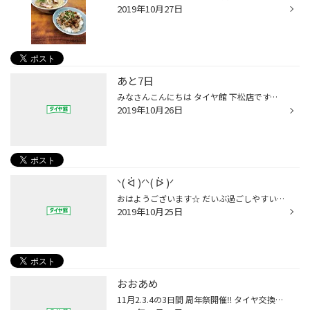
2019年10月27日
あと7日
みなさんこんにちは タイヤ館 下松店です。 7日後の11月2日から 毎年恒例の 大感謝祭を開催します！ 只今 スタッフみんなでイベントが盛り上がるように 準備しています。 御購入特典も お子様ゲームも 企画していますので ご家族連れの方遊びに来てくださいね！ もちろん 1人で来店も大歓迎です！ ...
2019年10月26日
ᐠ( ᐛ )ᐟᐠ( ᐖ )ᐟ
おはようございます☆ だいぶ過ごしやすい日々が増えてきましたね( ¨̮ ) これぐらいが丁度いいですねー♪ とは言いながらも冬は後少し。。 あー寒さに弱いあたしの嫌な季節が... でも、、冬は冬でクリスマス、お正月と楽しみなイベントもありなんでそれも待ってるんですけどねー(꒪˙꒳˙꒪)笑 さて......
2019年10月25日
おおあめ
11月2.3.4の3日間 周年祭開催‼︎ タイヤ交換をご検討中の方 下松市山田イオンショッピング センター内タイヤ館下松へ‼︎ みなさんこんにちは 二階堂です。 本日はあめ 久々にまとまったあめですね。 雨の日は注意して運転していますか？ 雨の日の対策はしていますか？ タイヤの残溝 ワイパーゴム バッ...