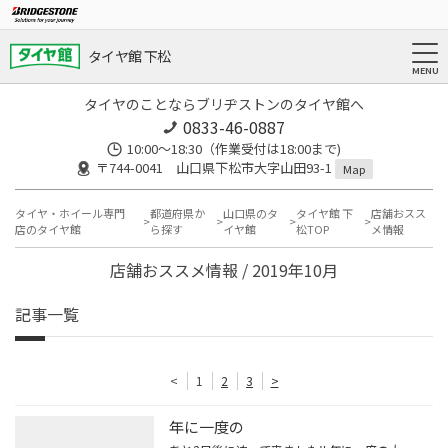
タイヤ館 下松
タイヤのことならブリヂストンのタイヤ館へ
0833-46-0887
10:00～18:30（作業受付は18:00まで)
〒744-0041 山口県下松市大字山田93-1
Map
タイヤ・ホイール専門
都道府県か
山口県のタ
タイヤ館 下
店舗おスス
店のタイヤ館
ら探す
イヤ館
松TOP
メ情報
店舗おススメ情報 / 2019年10月
記事一覧
<
1
2
3
>
年に一度の