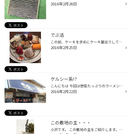
2016年2月26日
でぶ活
この前、ケーキを求めにケーキ屋巡りしてきました(^_-) 何件かまわって買い集めました！そしたらこんな量に・・ ケーキって食べるのはもちろん好きですが見るのも幸せですねぇ。 最近お酒も飲みだして暴飲暴食気味で困ってます。 やばいっす (゜-゜)
2016年2月25日
ケルシー系!?
こんにちは 今回は野菜たっぷりのラーメンです ガッツリしていて食べごたえは抜群です お昼はランチタイムをしており ご飯か麺の大盛りが無料になります。 僕は麺大盛りにしてもらいました。 あまり食べなれない味でした 美味しくいただきました。 ガッツリしていました食べやすかったです ちなみに...
2016年2月22日
この敷地の主・・・
小沢です。 この敷地の主をご紹介します。（写真1） 晴れた日は、当店の代車の下で昼寝。 写真を撮るために近づいても逃げる気配なし 名前は・・・・？？？