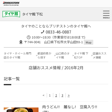
タイヤ館 下松
タイヤのことならブリヂストンのタイヤ館へ
0833-46-0887
10:00～18:30（作業受付は18:00まで)
〒744-0041 山口県下松市大字山田93-1
Map
タイヤ・ホイール専門
都道府県か
山口県のタ
タイヤ館 下
店舗おスス
店のタイヤ館
ら探す
イヤ館
松TOP
メ情報
店舗おススメ情報 / 2016年2月
記事一覧
<
1
2
3
>
肉うどん!! 麺なし! 豆腐入り!!