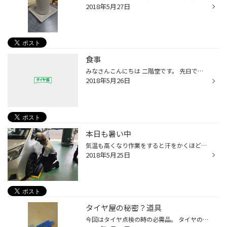
2018年5月27日
食事
みなさんこんにちは 二階堂です。 先日ですが 下松店で食事に行きました。 楽しい会だったので 夢中になり 写真を撮る事を忘れてしまいました。 肉が大好きな下松店。 だいたいご飯を食べに行く時は 焼肉なんです。 食べ放題大好きな下松店。 体育会系のように食べまくります。 とにかく 肉が大好き...
2018年5月26日
本日も暑い中
気温も高くなり作業をすると汗をかくほどに なりましたよ。 そんな中、今日も多くのお客様にご来店いただき ありがとうございます。 本日の作業（一部） ↓ 100ｋｍ点検 ↓ （安心・安全にご走行いただく為タイヤ交換後の 一番大事な点検です。専用工具で空気圧/ナットの締め確認） ↓ 空気圧点検 ↓ （...
2018年5月25日
タイヤ屋の秘密？道具
今回はタイヤ点検の時の必需品。 タイヤの溝の深さを測る 「デプスゲージ」 この工具でタイヤの溝の深さを測ります。 交換時期は溝の深さが3ｍｍを切っているタイヤです。 溝が少ないなと感じたら、タイヤ館下松店にお越し下さい。 しっかりと計ります。