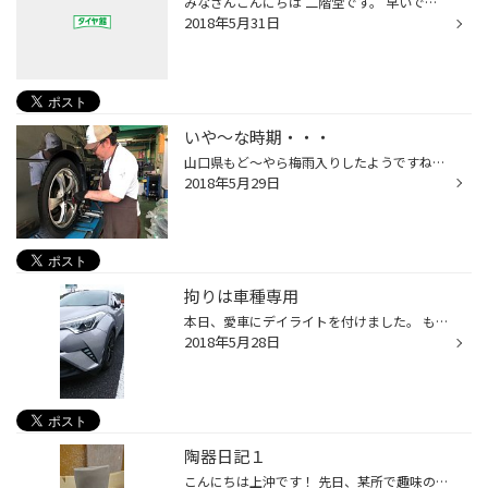
みなさんこんにちは 二階堂です。 早いですね。 もう ６月になります。 ついこないだ 新年を迎えたと思ったんですが・・・ 歳をとると１年が早くなると聞いた事がありますが、 最近はそれを特に感じてしまいます・・・ 車のメンテナンスも一緒で 「こないだやったよ」 って言っても 実は、結構時間...
2018年5月31日
いや～な時期・・・
山口県もど～やら梅雨入りしたようですね。 （気象庁ＨＰより） 山口県が九州北部に該当するとは初めて知りました・・・。 雨の日でも安心してお車を運転して頂ける様 タイヤ館下松は梅雨のドライブを全力でサポート致します。 特にワイパーは視界不良の原因となりますので 是非、一度点検を!! お気...
2018年5月29日
拘りは車種専用
本日、愛車にデイライトを付けました。 もちろん車種専用設計で 結構いい感じに付きました。 エンジンスタートで、
2018年5月28日
陶器日記１
こんにちは上沖です！ 先日、某所で趣味の陶芸をしてきました。 余り時間が無くて色々とできなかったこともありましたが、 お皿を何枚かと花瓶っぽいものを作りました。 ↓作った作品たち 次は作ったものに色をつけてきます。