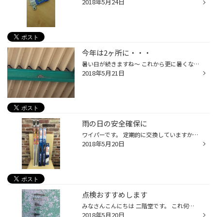
2018年5月24日
今年は2ヶ所に・・・
暑い日が続きますね～ これから更に暑くなってきますが・・・。 体調管理はしっかりしましょう。 お車の体調管理もお忘れなく・・・。 暑くても寒くてもタイヤ館下松は元気に営業中!! 突然話は変わりますが 毎年お店のＰＩＴに巣を作られますが 今年はなぜか2ヶ所に建築されてました。 早く大きくな...
2018年5月21日
雨の日の安全確保に
ワイパーです。 定期的に交換していますか？？ いざ雨が降った時、「前が見えない！！」なんて事、経験ありませんか？？ ワイパーは言ってみれば人の目です。 見えにくい視界では、危険度が倍増します。 半年に一回は交換をオススメします。 注：人に装着しても目は良くなりません。
2018年5月20日
点検おすすめします
みなさんこんにちは 二階堂です。 これ何だと思います？？ 先月から集めた一部なんですが タイヤに刺さっていた 釘やねじ です。 中には タイヤの接地面を貫通して パンクさせた物もあります。 写真では大きく見えるかもしれませんが 実際は 10ｍｍから20ｍｍぐらいです。 道路には 色々な物が落...
2018年5月20日