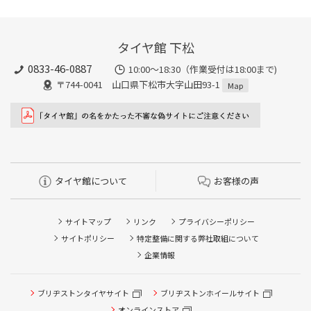
タイヤ館 下松
0833-46-0887
10:00～18:30（作業受付は18:00まで)
〒744-0041 山口県下松市大字山田93-1
Map
タイヤ館について
お客様の声
サイトマップ
リンク
プライバシーポリシー
サイトポリシー
特定整備に関する弊社取組について
企業情報
タイヤ点検・安全点検/タイヤ履き替え/オイル交換/その他
ピット作業の予約
ブリヂストンタイヤサイト
ブリヂストンホイールサイト
オンラインストア