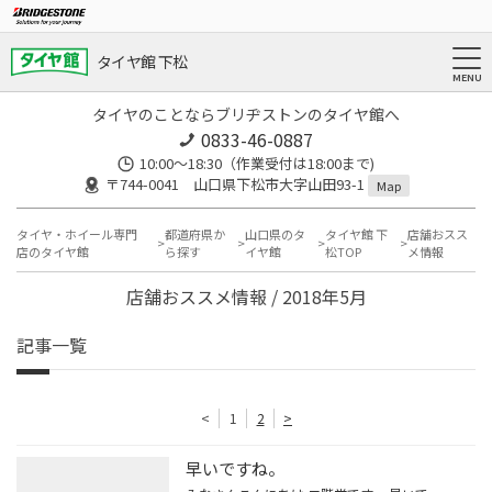
タイヤ館 下松
タイヤのことならブリヂストンのタイヤ館へ
0833-46-0887
10:00～18:30（作業受付は18:00まで)
〒744-0041 山口県下松市大字山田93-1
Map
タイヤ・ホイール専門
都道府県か
山口県のタ
タイヤ館 下
店舗おスス
店のタイヤ館
ら探す
イヤ館
松TOP
メ情報
店舗おススメ情報 / 2018年5月
記事一覧
<
1
2
>
早いですね。