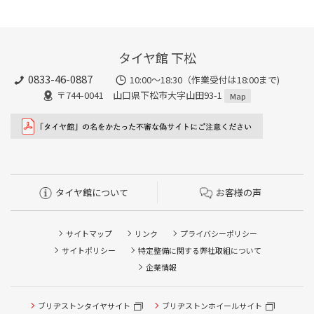
タイヤ館 下松
0833-46-0887
10:00～18:30（作業受付は18:00まで)
〒744-0041 山口県下松市大字山田93-1
Map
タイヤ館について
お客様の声
サイトマップ
リンク
プライバシーポリシー
サイトポリシー
特定整備に関する弊社取組について
企業情報
タイヤ点検・安全点検/タイヤ履き替え/オイル交換/その他
ピット作業の予約
ブリヂストンタイヤサイト
ブリヂストンホイールサイト