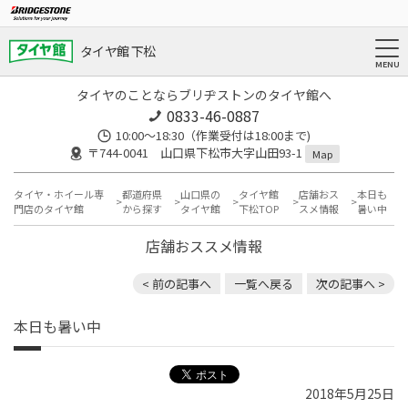
タイヤ館 下松
タイヤのことならブリヂストンのタイヤ館へ
0833-46-0887
10:00～18:30（作業受付は18:00まで)
〒744-0041 山口県下松市大字山田93-1
Map
タイヤ・ホイール専
都道府県
山口県の
タイヤ館
店舗おス
本日も
門店のタイヤ館
から探す
タイヤ館
下松TOP
スメ情報
暑い中
店舗おススメ情報
< 前の記事へ
一覧へ戻る
次の記事へ >
本日も暑い中
2018年5月25日