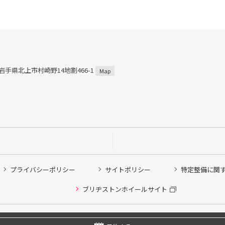
4 岩手県北上市村崎野14地割466-1
Map
プライバシーポリシー
サイトポリシー
特定整備に関
ブリヂストンホイールサイト
他ピット作業の予約
Copyright © 2024 Bridgestone Retail Co.,Ltd. All rights Reserved.