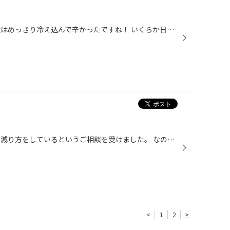
こんにちは！ いやあ～～～、最近はめっきり冷え込んで辛かったですね！ いくらか日中の気温も上がり、寒いですが過ごしやすく有難いです。 どうもタイヤ館北上です。 まだまだ冬本番中ではありますが、チラリホラリ…と夏タイヤのお問い合わせが増えて来ました！ 早速ご注文頂いたタイヤを組込みさ...
こんにちは！ 先日、タイヤが変な減り方をしているというご相談を受けました。 なのでアライメント測定をしてみると 残念ながらズレていましたー。 こちら！ 右側フロントのトゥというところがずれていました。 このデータでいくと、右側フロントタイヤだけ ハンドルを真っ直ぐにした状態で外側に向...
<
1
2
>