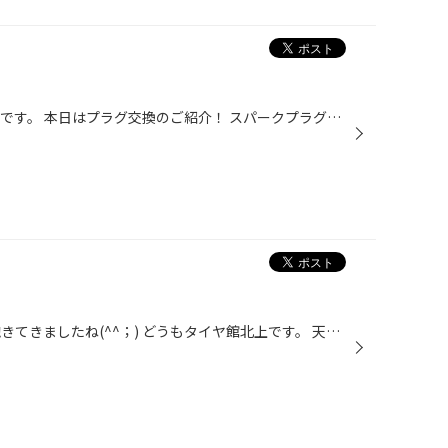
ハローです！ どうもタイヤ館北上です。 本日はプラグ交換のご紹介！ スパークプラグとは、エンジンを作動する際に必要不可欠な部品で、エンジンが動いている間はエンジン内部で常に点火している部品の事です。 劣化したプラグを使用し続けていると、火花の点火不良によるエンジン始動の悪さや、エ...
毎日銀世界！ 雪かきもそろそろ飽きてきましたね(^^；) どうもタイヤ館北上です。 天候不良になると事故や怪我などのニュースが増えます。 日常の運転や雪かき中の事故など、くれぐれもご注意下さいね！ そんな本日は… 毎週金曜日 シニアデー 55歳以上男性の方はオイル交換がお得になりますのでぜひ...