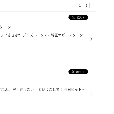
<
1
2
>
ターター
こんにちは！ 今日はピットでスタッフささきが デイズルークスに純正ナビ、スターターを取り付けしています！ バラバラっとパネルを取り外しています！ 悩んでいます 悩んでいます 完成の模様は後日！
こんにちは！ 毎回ですが 寒いですねえ。 早く春よこい。 ということで！ 今日ピットでは軽トラックに オーディオデッキの取り付けがありました！ 今回取り付けるのはこちら！ カロッツェリアDEH-380 です！ 今まで付いていたのが こちらで CDが聴けないデッキでした。 なのでCD、ラジオ、AUXが使え...