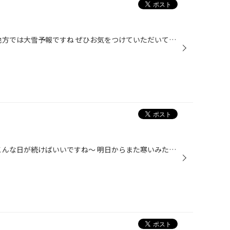
こんにちは！ 寒いですねえ 関東地方では大雪予報ですね ぜひお気をつけていただいて！ さて！当店では そんな雪予報とはずれて、夏タイヤの商談も増えて参りました！ 早いですねえ 静かさを追求したレグノ！ 雨に強くて長持ちを期待できる エコピアNH１００シリーズ！ などなど 増えて参りました ...
こんにちは！ 最近暖かいですね こんな日が続けばいいですね～ 明日からまた寒いみたいですが。 そんな暖かい日は！ 雪かきでたまった雪をまき散らして溶かす日です！笑 ということでスタッフしょうへい 頑張っております！ 猫背です！ とまあほのぼの日記でした！ 明日から寒いみたいなので 風邪ひ...