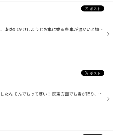
こんにちは！ まだまだ寒いこの頃、 朝お出かけしようとお車に乗る際 車が温かいと嬉しいですよね そんな時は！ エンジンスターター！ ジャジャン お家に居て、お出かけする前にエンジンスターターのスイッチをオン！ 数分後 暖かくなって出発ー！ これ、なかなか嬉しいですよ これは先日取り付けた...
こんにちは！ 岩手でも雪が降りましたね そんでもって寒い！ 関東方面でも雪が降り、事故も多発しているみたいです。 くれぐれもご注意下さい！ さて、 そんな中やっぱりまだまだ冬タイヤ商談いただいております！ 組み込んでおります！ あと2ヶ月ほどで雪のシーズンも終わりになりますが もし、今...