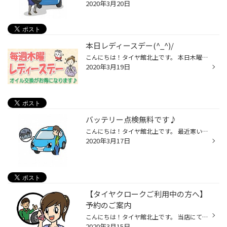
2020年3月20日
本日レディースデー(^_^)/
こんにちは！タイヤ館北上です。 本日木曜日はレディースデー！ 女性のお客様はエンジンオイル交換が 通常よりもお得にできちゃいますよ～(^^♪ 当店ご利用中のお客様も、 始めて当店を利用しようか悩んでるお客様も ぜひお気軽にご来店下さいませ(^^♪ ご来店お待ちしております☆
2020年3月19日
バッテリー点検無料です♪
こんにちは！タイヤ館北上です。 最近寒いんだか暖かいんだか… ハッキリしない天候が続いてますね。 皆さまくれぐれも体調管理にはお気をつけ下さい。 さて！ そんな不安定な天候に左右されやすいカーバッテリー。 日中は暖かくても朝晩はまだ冷え込みますよね。 おクルマのバッテリーは寒いのも暑...
2020年3月17日
【タイヤクロークご利用中の方へ】
予約のご案内
こんにちは！タイヤ館北上です。 当店にて【タイヤクローク(タイヤ保管)】 ご利用中のお客様へご案内です。 タイヤクロークご利用中のお客様は タイヤ交換のご予約が可能となっております！ ※お預かりしているタイヤは専用倉庫にて保管しております。 予約状況をご確認の上、履き替えご希望日の 約...
2020年3月15日