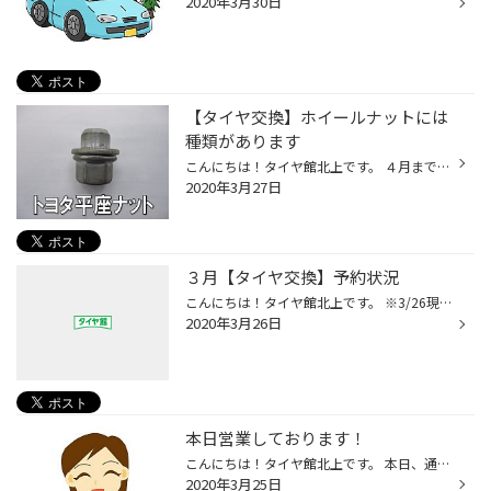
2020年3月30日
【タイヤ交換】ホイールナットには
種類があります
こんにちは！タイヤ館北上です。 ４月まで目前！ いよいよタイヤ交換が本格的に始まってきますね～ 当店ではタイヤ交換にご来店の方へホイールの 「ナットの交換の有無」を確認しております。 なぜかと言うと、 アルミホイールとナットの形状が違かった場合 タイヤ交換ができない場合があるからなの...
2020年3月27日
３月【タイヤ交換】予約状況
こんにちは！タイヤ館北上です。 ※3/26現在のタイヤ交換予約状況をお知らせ致します。 ・3/28(土)…予約が埋まっております。 詳細は店頭またはお電話にてお問合せ下さい。 ・3/29(日)…若干の空きあり。 詳細は店頭またはお電話にてお問合せ下さい。 その他平日はまだ空きがございます。 予約状況に...
2020年3月26日
本日営業しております！
こんにちは！タイヤ館北上です。 本日、通常営業です！(^^♪ 開店10：00 閉店19：00 (作業受付18：30) ご来店お待ちしておりまーす！
2020年3月25日