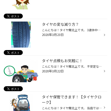
タイヤの変な減り方？
こんにちは！タイヤ館北上です。 3連休中は終始悪天候でしたが… 皆さま充実した連休でしたでしょうか？ 天候も不安定かつ季節の変わり目なので 体調管理にはくれぐれもお気をつけ下さい(^^) 当店では日々タイヤ交換の車両が入庫しております！ そこでこのようなタイヤを見かける事があります。 お分...
2020年3月23日
タイヤ点検もお気軽に！
こんにちは！タイヤ館北上です。 不安定な天候は続いておりますが… そろそろタイヤ交換しようかな？と、 検討中の方も多いのではないでしょうか？ タイヤ交換する前に、タイヤのコンディションを チェックしてみましょう～(^_^)/ タイヤが減っているのか分からない… 今シーズンも使用できるのかな？...
2020年3月22日
タイヤ保管できます！【タイヤクロ
ーク】
こんにちは！タイヤ館北上です。 当店ではタイヤお預かりサービスを実施しております！ ※有料 ・タイヤの持ち運びが重くて毎回つらい ・自宅にタイヤを保管するスペースが無い ・劣化や盗難が心配… などなど。 タイヤに関するお悩み、ありませんか？ そんな時は当店へご相談下さい！！ 専用倉庫にて...