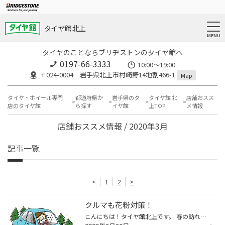
タイヤ館 北上
タイヤのことならブリヂストンのタイヤ館へ
0197-66-3333
10:00～19:00
〒024-0004 岩手県北上市村崎野14地割466-1
Map
タイヤ・ホイール専門
都道府県か
岩手県のタ
タイヤ館 北
店舗おスス
店のタイヤ館
ら探す
イヤ館
上TOP
メ情報
店舗おススメ情報 / 2020年3月
記事一覧
<
1
2
>
クルマも花粉対策！
こんにちは！タイヤ館北上です。 春の訪れと共に来る“花粉”…。 マスクや眼鏡などで花粉対策は出来ても、 車の花粉対策って出来てますか？？ クルマの花粉対策として代表的なアイテム、 それが【エアコンフィルター】です！！ エアコンフィルターは 外気からの汚れをシャットアウトします。 クリーン...