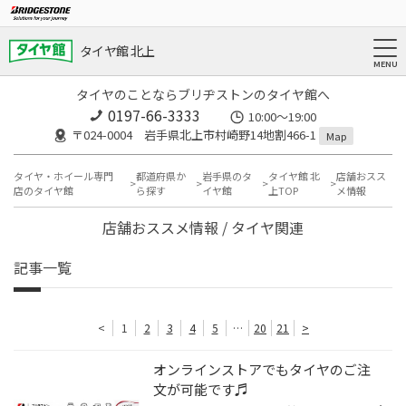
タイヤ館 北上
タイヤのことならブリヂストンのタイヤ館へ
0197-66-3333
10:00～19:00
〒024-0004 岩手県北上市村崎野14地割466-1
Map
タイヤ・ホイール専門
都道府県か
岩手県のタ
タイヤ館 北
店舗おスス
店のタイヤ館
ら探す
イヤ館
上TOP
メ情報
店舗おススメ情報 / タイヤ関連
記事一覧
<
1
2
3
4
5
…
20
21
>
オンラインストアでもタイヤのご注
文が可能です♬