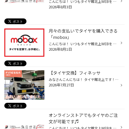
こんにちは！ いつもタイヤ館北上WEBを ご覧いただきありがとうございます。 ブリヂストンのタイヤ(夏/冬)が オンラインストアから注文出来るって 皆さん知ってますか？？＼( ^o^)／ オンラインストアでの商品購入はとても簡単で、 タイヤ購入から取付け予約、そして決済までもが 全てネットで完結...
2026年8月3日
月々の支払いでタイヤを購入できる
「mobox」
こんにちは！ いつもタイヤ館北上WEBを ご覧いただきありがとうございます。 これからタイヤを買おうか 迷っている方！！！ タイヤを「定額」で買える サービスがあるってご存知ですか～？ ( ・ω・)/ ブリヂストンが提案する 【タイヤ定額払い／mobox】 のご紹介です☆(^-^)/ おすすめポイント① 初期...
2026年8月1日
【タイヤ交換】フィネッサ
みなさんこんにちは！ タイヤ館北上です！ 今回は ブリヂストンの今年出た新しいタイヤ 「FINESSA HB01」 のお取り付け作業をおこないました！ 今回はホンダのN-WGNカスタムにお取り付けしました！ 今回お取り付けした「FINESSA」は 今の時期にぴったりなタイヤなんです！ なぜかというと！ 濡れた...
2026年7月27日
オンラインストアでもタイヤのご注
文が可能です♬
こんにちは！ いつもタイヤ館北上WEBを ご覧いただきありがとうございます。 ブリヂストンのタイヤ(夏/冬)が オンラインストアから注文出来るって 皆さん知ってますか？？＼( ^o^)／ オンラインストアでの商品購入はとても簡単で、 タイヤ購入から取付け予約、そして決済までもが 全てネットで完結...