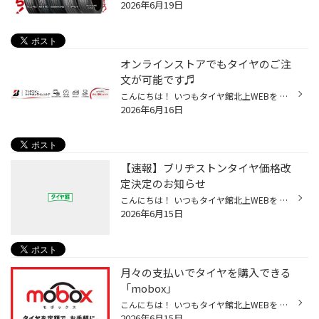
2026年6月19日
オンラインストアでもタイヤのご注
文が可能です♬
こんにちは！ いつもタイヤ館北上WEBを ご覧いただきありがとうございます。 ブリヂストンのタイヤ(夏/冬)が オンラインストアから注文出来るって 皆さん知ってますか？？＼( ^o^)／ オンラインストアでの商品購入はとても簡単で、 タイヤ購入から取付け予約、そして決済までもが 全てネットで完結...
2026年6月16日
【速報】ブリヂストンタイヤ価格改
定決定のお知らせ
こんにちは！ いつもタイヤ館北上WEBを ご覧いただきありがとうございます。 株式会社ブリヂストンタイヤは、 国内市販用タイヤ(夏/冬)の価格改定を決定致しました。 改定率：５％ ※商品により改定率が異なります 実施時期：2026年 9月1日(火) 詳しくは下記ニュースリリースを ご覧下さい。 ↓ ↓ ↓ ↓...
2026年6月15日
月々の支払いでタイヤを購入できる
「mobox」
こんにちは！ いつもタイヤ館北上WEBを ご覧いただきありがとうございます。 これからタイヤを買おうか 迷っている方！！！ タイヤを「定額」で買える サービスがあるってご存知ですか～？ ( ・ω・)/ ブリヂストンが提案する 【タイヤ定額払い／mobox】 のご紹介です☆(^-^)/ おすすめポイント① 初期...
2026年6月15日