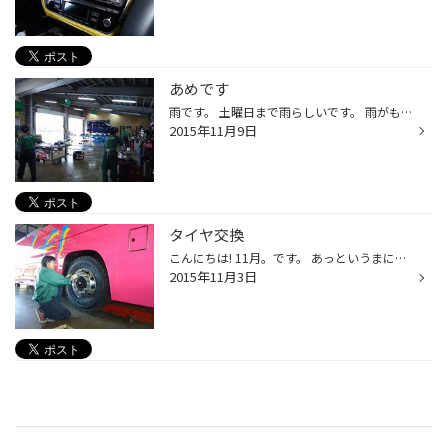
あめです
雨です。 土曜日まで雨らしいです。 雨がもうすぐ雪に変わりますよ～～ さて、今日のピット、タイヤ交換していますよ～ トラックも乗用車もタイヤ交換中です。 表のピットは車が1台のときに撮影したので にぎわいが足りないような感じがしますが・・・・ いいえ、そんなことはないですね、にぎわっ...
2015年11月9日
タイヤ交換
こんにちは! 11月。です。 あっというまに雪が降る季節になりましたね～～～ 朝晩は冷えますね。 今日も沢山のお客様にタイヤ交換やお見積りで ご来店いただきました(^^)」ありがとうございます! 店舗裏側のピットでは大型バスのタイヤ交換をしています! 大きくて立派なバスですね～～ バスも大きい...
2015年11月3日