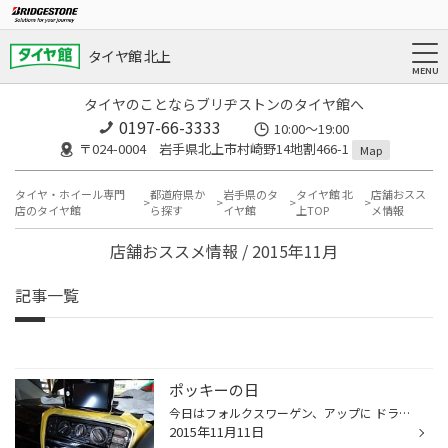
タイヤ館 北上
タイヤのことならブリヂストンのタイヤ館へ
0197-66-3333
10:00～19:00
〒024-0004 岩手県北上市村崎野14地割466-1
Map
タイヤ・ホイール専門
都道府県か
岩手県のタ
タイヤ館 北
店舗おスス
店のタイヤ館
ら探す
イヤ館
上TOP
メ情報
店舗おススメ情報 / 2015年11月
記事一覧
ポッキーの日
今日はフォルクスワーゲン、アップに ドライフレコーダーを取り付けています! 最新です(^0^) ドライブレコーダーがついていると、事故や車に乗っていないときに、 ぶつけられた!とかそんなことがあったときの証拠になりますよ～。 スタッフ高橋が取付作業中です! 晴れてはいますが 風が冷たいですね...
2015年11月11日