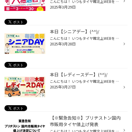
こんにちは！ いつもタイヤ館北上WEBを ご覧いただきありがとうございます。 2/3から開催しています、 春の【大抽選会】 みなさん、参加してみましたか？(^^♬ 抽選会リンク先は → こちら 簡単なアンケートに答えるだけで 豪華景品が抽選で当たるかも！？ 抽選会は明日、3/30(日)までです！！ まずは...
2025年3月29日
本日【シニアデー】(^^)/
こんにちは！ いつもタイヤ館北上WEBを ご覧いただきありがとうございます。 本日【シニアデー】です！ 55歳以上男性の方は エンジンオイル交換が 通常よりお得に出来ちゃいます。 オイル交換も予約が可能！ WEB、またはお電話でもオイル交換の ご予約ができるようになりました☆(^^)/ ※タイヤ交換シ...
2025年3月28日
本日【レディースデー】(^^)/
こんにちは！ いつもタイヤ館北上WEBを ご覧いただきありがとうございます。 本日【レディースデー】です！ 女性の方はエンジンオイル交換が 通常よりお得に出来ちゃいます。 オイル交換も予約が可能！ WEB、またはお電話でもオイル交換の ご予約ができるようになりました☆(^^)/ ※タイヤ交換シーズ...
2025年3月27日
【※緊急告知※】ブリヂストン国内
市販用タイヤ値上げ発表
こんにちは！ いつもタイヤ館北上WEBを ご覧いただきありがとうございます。 皆様に大切なお知らせです。 株式会社ブリヂストンは、 国内市販用タイヤのメーカー出荷 価格の値上げを決定致しました。 対象商品 国内市販用タイヤ(夏/冬)、チューブ、フラップ 値上げ率 6～8％(各商品グループ平均) ※...