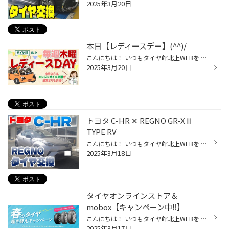
2025年3月20日
本日【レディースデー】(^^)/
こんにちは！ いつもタイヤ館北上WEBを ご覧いただきありがとうございます。 本日【レディースデー】です！ 女性の方はエンジンオイル交換が 通常よりお得に出来ちゃいます。 オイル交換も予約が可能！ WEB、またはお電話でもオイル交換の ご予約ができるようになりました☆(^^)/ ※タイヤ交換シーズ...
2025年3月20日
トヨタ C-HR ✕ REGNO GR-XⅢ
TYPE RV
こんにちは！ いつもタイヤ館北上WEBを ご覧いただきありがとうございます。 昨日とは打って変わって 晴れた北上でございます(゜ω゜) 本日はいつも当店をご利用頂いているお客様で トヨタ C-HR がタイヤ交換ご入庫です！ 装着したのは今年２月に発売したばかりの 新商品【REGNO GR-XⅢ TYPE RV】です...
2025年3月18日
タイヤオンラインストア＆
mobox【キャンペーン中‼】
こんにちは！ いつもタイヤ館北上WEBを ご覧いただきありがとうございます。 只今、ブリヂストン タイヤオンラインストアと moboxで「春のタイヤ履き替えキャンペーン」 実施中で～す！！ヾ(≧▽≦)ﾉ キャンペーン期間：3/14～4/14 ブリヂストンのタイヤオンラインストア、 moboxでご紹介しているキャ...
2025年3月17日