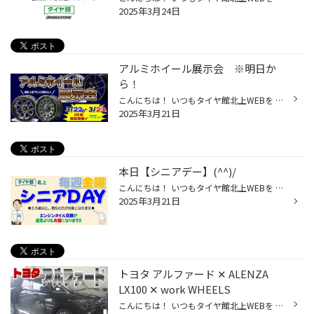
2025年3月24日
アルミホイール展示会 ※明日か
ら！
こんにちは！ いつもタイヤ館北上WEBを ご覧いただきありがとうございます。 あす、3/22(土)・3/23(日)の2日間は 【アルミホイール展示会】開催となります！ 各メーカー、ブランドから今年一番の オススメ商品やNEW商品などが 店頭に登場致します！！ ホイール展示は２日間限定です！！ 皆様のご来...
2025年3月21日
本日【シニアデー】(^^)/
こんにちは！ いつもタイヤ館北上WEBを ご覧いただきありがとうございます。 本日【シニアデー】です！ 55歳以上男性の方は エンジンオイル交換が 通常よりお得に出来ちゃいます。 オイル交換も予約が可能！ WEB、またはお電話でもオイル交換の ご予約ができるようになりました☆(^^)/ ※タイヤ交換シ...
2025年3月21日
トヨタ アルファード ✕ ALENZA
LX100 ✕ work WHEELS
こんにちは！ いつもタイヤ館北上WEBを ご覧いただきありがとうございます。 本日は小雪舞う中、いつも当店を ご利用のお客様が夏タイヤへの 履き替えでご来店頂きました！(^^)/ おクルマは、トヨタ アルファードです。 昨年、新車登録になったばかりの アルファードでノーマルタイヤと アルミホイ...