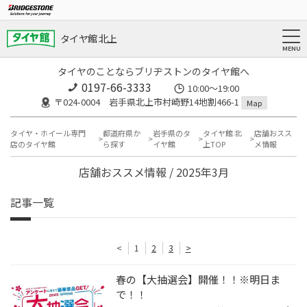
タイヤ館 北上
タイヤのことならブリヂストンのタイヤ館へ
0197-66-3333
10:00～19:00
〒024-0004 岩手県北上市村崎野14地割466-1
Map
タイヤ・ホイール専門
都道府県か
岩手県のタ
タイヤ館 北
店舗おスス
店のタイヤ館
ら探す
イヤ館
上TOP
メ情報
店舗おススメ情報 / 2025年3月
記事一覧
<
1
2
3
>
春の【大抽選会】開催！！※明日ま
で！！