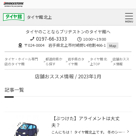
タイヤ館 北上
タイヤのことならブリヂストンのタイヤ館へ
0197-66-3333
10:00～19:00
〒024-0004 岩手県北上市村崎野14地割466-1
Map
タイヤ・ホイール専門
都道府県か
岩手県のタ
タイヤ館 北
店舗おスス
店のタイヤ館
ら探す
イヤ館
上TOP
メ情報
店舗おススメ情報 / 2023年1月
記事一覧
【ぶつけた】アライメントは大丈
夫？
こんにちは！ タイヤ館北上です。 冬のシーズン中に多いお問合せが 「ぶつけた」事による アライメントのご依頼です。 ・事故で「ぶつけ(られ)た」 ・縁石に強くタイヤを「ぶつけた」 冬になると路面状況が悪く、 凍結した路面で滑ってしまい 「ぶつけた」という内容が 多いようです。(゜_゜) 衝撃...