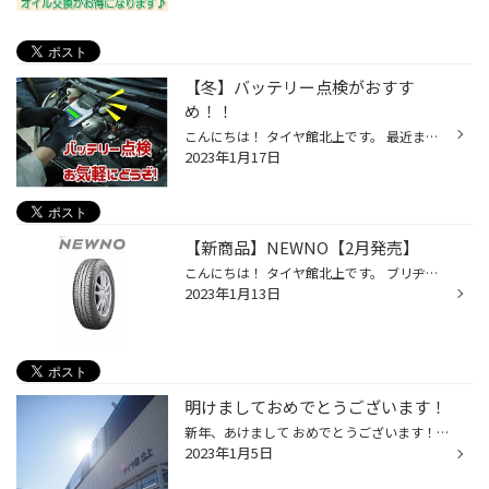
【冬】バッテリー点検がおすす
め！！
こんにちは！ タイヤ館北上です。 最近まで暖かく 過ごしやすい日が 続いてましたが、 今週からまたグッと 冷え込みが厳しくなりそうです… (*_*; そこで、冬になると 問合せ上位の「バッテリー」。 「エンジンがかからない！」 なんて急なトラブルにならないよう、 日頃からしっかりメンテナンス し...
2023年1月17日
【新商品】NEWNO【2月発売】
こんにちは！ タイヤ館北上です。 ブリヂストンから 新商品タイヤの お知らせです！＼(^o^)／ NEWNO（ニューノ） 1.雨の日の安全性能が進化 2.高いライフ性能で経済性が向上 3.豊富なサイズラインアップ NEWNO(ニューノ)は全サイズ 「低燃費タイヤ」です(^^♪ 2023年2月1日デビュー！！ 詳しくは下記...
2023年1月13日
明けましておめでとうございます！
新年、あけまして おめでとうございます！！ タイヤ館北上です。 本日より通常営業スタートです！ (｀・ω・´)ゞ 本年もタイヤ館北上を 宜しくお願い申し上げます！ ＼(^o^)／
2023年1月5日