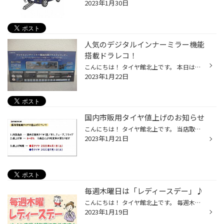
2023年1月30日
人気のデジタルインナーミラー機能
搭載ドラレコ！
こんにちは！ タイヤ館北上です。 本日はドラレコの 取付け・商品ご紹介です☆ もはや定番になったドラレコ。 今はルームミラー型のドラレコが 人気のようですね(^ω^)/ そんな人気のミラー型ドラレコの お取付け入庫がありました～！ 本日お取付けした商品はコチラ！ コムテック ZDR038 嬉しい日本製...
2023年1月22日
国内市販用タイヤ値上げのお知らせ
こんにちは！ タイヤ館北上です。 当店取扱いタイヤメーカーの ブリヂストンが、タイヤ値上げの 決定を発表致しました。 昨年２回の値上げに続き、 再々値上げとなります…。 皆様には大変心苦しい 案内となりますが、 タイヤご購入の際は 値上げ前にご相談下さいませ。 値上げのご案内 詳細は下記リ...
2023年1月21日
毎週木曜日は「レディースデー」♪
こんにちは！ タイヤ館北上です。 毎週木曜★好評★ 「レディースデー」 ＼( 'ω')／！！ 女性のお客様は、 エンジンオイル交換が通常より お得に出来ちゃいます！！(^^)/ 本日もご来店、 誠にありがとうございます！ オイル交換/交換目安 ■ 約3,000～5,000km毎 ■ 約３～６ヶ月毎 お車の使用状況に応じ...
2023年1月19日