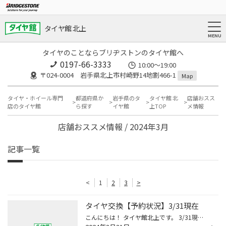
タイヤ館 北上
タイヤのことならブリヂストンのタイヤ館へ
0197-66-3333
10:00～19:00
〒024-0004 岩手県北上市村崎野14地割466-1
Map
タイヤ・ホイール専門
都道府県か
岩手県のタ
タイヤ館 北
店舗おスス
店のタイヤ館
ら探す
イヤ館
上TOP
メ情報
店舗おススメ情報 / 2024年3月
記事一覧
<
1
2
3
>
タイヤ交換【予約状況】3/31現在
こんにちは！ タイヤ館北上です。 3/31現在のタイヤ交換 【予約状況】をお知らせ致します。 4/ 1(月)△ 4/ 2(火)△ 4/ 4(木)△ 4/ 5(金)× 4/ 6(土)× 4/ 7(日)× 4/ 8(月)△ 4/ 9(火)△ 4/ 11(木)△ 4/ 12(金)〇 4/ 13(土)△ 4/ 14(日)△ 〇…空きあり△…予約枠残りわずか×…予約が埋まっております 混雑...