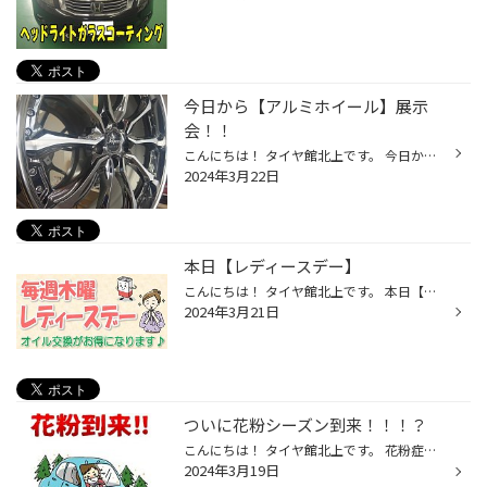
今日から【アルミホイール】展示
会！！
こんにちは！ タイヤ館北上です。 今日から始まります！！ 【アルミホイール展示会】 3/22(金)・23(土)・24(日) ３日間限定展示会です！！！ ちょっとだけ 展示品見せちゃいますね～(￣∇￣) 人気のブランドはじめ、 普段店頭では見れないような デザインのホイール達が…！！ ヾ(≧▽≦)ﾉ 写真だけでは...
2024年3月22日
本日【レディースデー】
こんにちは！ タイヤ館北上です。 本日【レディースデー】‼ 毎週木曜日は、 女性の方限定で エンジンオイル交換が 通常よりもお得になる 曜日dayです(^^♪ エンジンオイル交換目安 3,000～5,000km毎 もしくは、 ３ヶ月～６ヶ月毎 オイルエレメント交換目安 エンジンオイル交換の ２回に１回 これらの...
2024年3月21日
ついに花粉シーズン到来！！！？
こんにちは！ タイヤ館北上です。 花粉症をお持ちの方。 ここ最近で本格的に 症状…出て来ましたよね…。？ (ノД`)・゜・。ｲﾔｱｧｧｧｧｧｧ 花粉シーズンはこれからが本番です。 マスクやメガネ等で花粉対策するように、 お車の花粉対策もお忘れなく！！ と、いうことで！ 本日早速、花粉対策で 【エアコン...
2024年3月19日