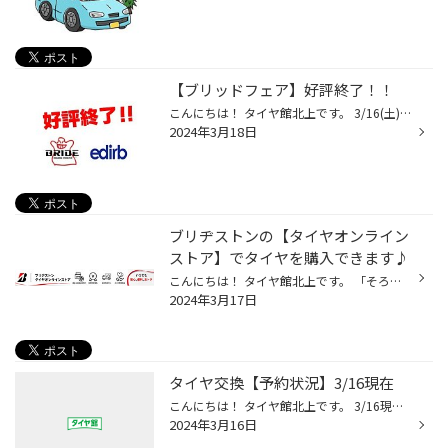
【ブリッドフェア】好評終了！！
こんにちは！ タイヤ館北上です。 3/16(土)・17(日)の ２日間限定イベント 【ブリッドフェア】 好評無事終了いたしました～！ ご来場いただいた皆様、 誠にありがとうございました！ 毎年の事ですが、 遠方から足を運んで 下さる方が本当～に多くて 毎回驚きます…(◎_◎；) ありがとうございます！！ ...
2024年3月18日
ブリヂストンの【タイヤオンライン
ストア】でタイヤを購入できます♪
こんにちは！ タイヤ館北上です。 「そろそろタイヤ買わなきゃ！」 そう思ったら、ブリヂストンの タイヤオンラインストアでの お買い物はいかがですか？(^^♪ 「見積もりに行く暇が無い・面倒」 「もっと簡単にタイヤを買いたい」 そんなお悩みをオンラインストアで 解決しませんか？？(^_-)-☆ 店舗...
2024年3月17日
タイヤ交換【予約状況】3/16現在
こんにちは！ タイヤ館北上です。 3/16現在のタイヤ交換 【予約状況】をお知らせ致します。 3/30(土)△ 3/31(日)△ ※〇…空きあり※△…予約枠残りわずか※×…予約が埋まっております ご予約も徐々に始まっております。 ご希望の日時が決まりましたら お早めにご予約下さいませ。 ※タイヤクローク ご利用中...
2024年3月16日