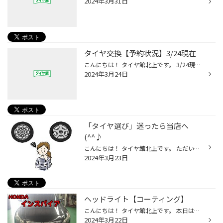
2024年3月31日
タイヤ交換【予約状況】3/24現在
こんにちは！ タイヤ館北上です。 3/24現在のタイヤ交換 【予約状況】をお知らせ致します。 3/29(金)△ 3/30(土)△ 3/31(日)△ 4/ 1(月)△ 4/ 6(土)× 4/ 7(日)△ 〇…空きあり△…予約枠残りわずか×…予約が埋まっております 予約状況に関しては、直接 店舗へお問合せ下さい。 ※タイヤクローク ご利用中の...
2024年3月24日
「タイヤ選び」迷ったら当店へ
(^^♪
こんにちは！ タイヤ館北上です。 ただいま当店では、 絶賛【大商談会】開催中です！！ ヾ(≧▽≦)ﾉ 詳しくはホームページへ！！ ↓ ↓ ↓ ↓ ↓ 【セール情報】タイヤ館北上 タイヤのご注文や、 タイヤ交換の予約が徐々に 増えてきております！＼(^o^)／ 「そろそろタイヤ買わなきゃ…でも…」 夏タイヤって...
2024年3月23日
ヘッドライト【コーティング】
こんにちは！ タイヤ館北上です。 本日はヘッドライトの 【コーティング】で、 いつも当店をご利用頂いている お客様からのご依頼です☆ その様子をご案内しますね～(^^)/ 入庫したのは ホンダ／インスパイア！ 目元を見てみると、 少しくすんで見えるのが お分かりでしょうか？(゜-゜) では早速、こ...
2024年3月22日