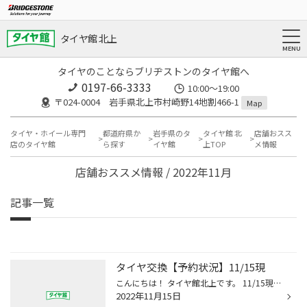
タイヤ館 北上
タイヤのことならブリヂストンのタイヤ館へ
0197-66-3333
10:00～19:00
〒024-0004 岩手県北上市村崎野14地割466-1
Map
タイヤ・ホイール専門
都道府県か
岩手県のタ
タイヤ館 北
店舗おスス
店のタイヤ館
ら探す
イヤ館
上TOP
メ情報
店舗おススメ情報 / 2022年11月
記事一覧
タイヤ交換【予約状況】11/15現
こんにちは！ タイヤ館北上です。 11/15現在のタイヤ交換 予約状況をお知らせします。 ×予約不可日 ・11/16(水) ・11/17(木) ・11/18(金) ・11/19(土) ・11/20(日) ・11/21(月) ・11/22(火) ・11/23(水) ・11/24(木) ・11/25(金) ・11/26(土) ・11/27(日) 予約外でのご来店は 受付順でのご案内にな...
2022年11月15日