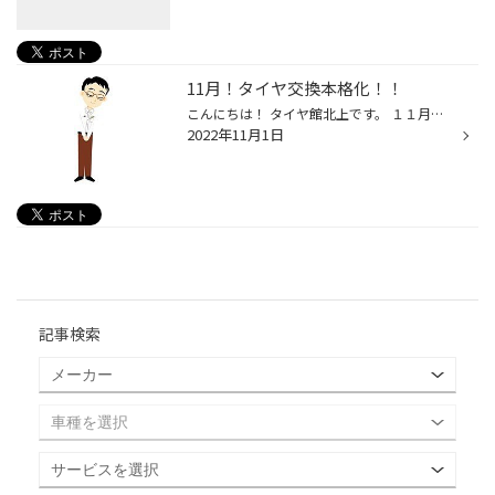
11月！タイヤ交換本格化！！
こんにちは！ タイヤ館北上です。 １１月ですね～！！ いよいよタイヤ交換本番です！！ (｀・ω・´)ゞ 今月はタイヤ交換での 混雑が予想されます。 お電話も繋がりにくい場合が ございます。 タイヤ交換へご来店の方は ご予約のお客様でも、お時間に 余裕を持ってご来店下さいますよう お願い致しま...
2022年11月1日
記事検索