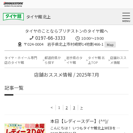
タイヤ館 北上
タイヤのことならブリヂストンのタイヤ館へ
0197-66-3333
10:00～19:00
〒024-0004 岩手県北上市村崎野14地割466-1
Map
タイヤ・ホイール専門
都道府県か
岩手県のタ
タイヤ館 北
店舗おスス
店のタイヤ館
ら探す
イヤ館
上TOP
メ情報
店舗おススメ情報 / 2025年7月
記事一覧
<
1
2
3
>
本日【レディースデー】(^^)/
こんにちは！ いつもタイヤ館北上WEBを ご覧いただきありがとうございます。 本日【レディースデー】です！ 女性の方はエンジンオイル交換が 通常よりお得に出来ちゃいます！ WEB予約でオイル交換も予約が可能に！ 便利なWEBからのご予約お待ちしております☆ ※タイヤ交換シーズンの4月・11月除く ■■...