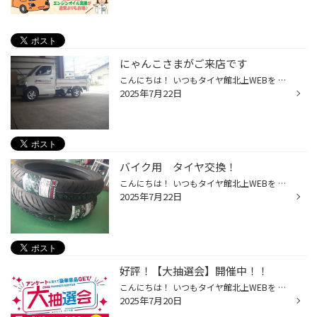
にゃんこさまがご来店です
こんにちは！ いつもタイヤ館北上WEBを ご覧いただきありがとうございます。 毎日猛暑ですね。 熱中症にはくれぐれも お気を付けください。 そんな中、社用車の下を日陰に にゃんこさまが涼んで寝ておりました。 車に乗る前に気付けて良かったです。 車に乗る前には周囲も確認して 猫バンバンしなき...
2025年7月22日
バイク用 タイヤ交換！
こんにちは！ いつもタイヤ館北上WEBを ご覧いただきありがとうございます。 ちょっと前の作業でしたが、 お買上げいただいたバイク用の タイヤ交換作業がありました！ ブリヂストン／バトラックス T33 F 110/80R19 T32 ﾘｱ 140/70R18 いつも当店をご利用いただいているお客様です♬ ありがとうござい...
2025年7月22日
好評！【大抽選会】開催中！！
こんにちは！ いつもタイヤ館北上WEBを ご覧いただきありがとうございます。 ただいま開催中の【大抽選会】 みなさん参加してみましたか？？？(^^)/ 簡単なアンケートに答えるだけで、 豪華景品が抽選で当たるかも!?知れません！(゜0゜*) 豪華景品の抽選から落ちても、ダブルチャンスで タイヤ割引...
2025年7月20日