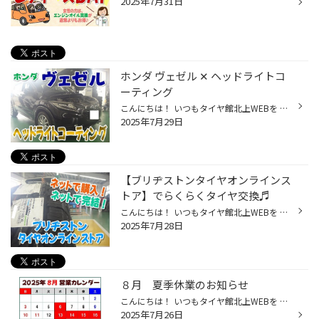
2025年7月31日
ホンダ ヴェゼル ✕ ヘッドライトコ
ーティング
こんにちは！ いつもタイヤ館北上WEBを ご覧いただきありがとうございます。 先日ご新規のお客様で、おクルマの ヘッドライトコーティングの ご予約をいただきました☆ おクルマは、ホンダ／ヴェゼルです。 施工前の状態がこちらです。 黄ばみがアイラインのように 引かさってありますね。 まずはラ...
2025年7月29日
【ブリヂストンタイヤオンラインス
トア】でらくらくタイヤ交換♬
こんにちは！ いつもタイヤ館北上WEBを ご覧いただきありがとうございます。 お店に行かなくてもスマホで タイヤが購入いただける、 ブリヂストンタイヤオンラインストアが 好評です♬(^^)/ お店に行く時間が無くても大丈夫☆ お店のスタッフと話すのが苦手でも大丈夫☆ 空いた時間で自分に合ったタイ...
2025年7月28日
８月 夏季休業のお知らせ
こんにちは！ いつもタイヤ館北上WEBを ご覧いただきありがとうございます。 当店の８月営業カレンダーの ご案内です。 夏季休業ございますので お間違えの無いようご確認下さい。 ８月の第２火曜日は通常営業いたします。
2025年7月26日