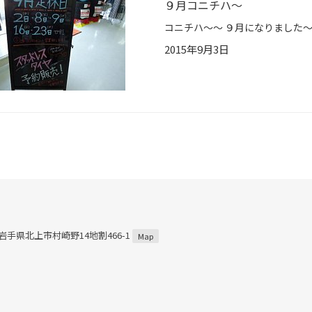
９月コニチハ～
2015年9月3日
4 岩手県北上市村崎野14地割466-1
Map