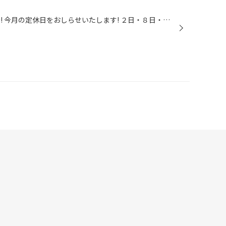
コニチハ～～ ９月になりました～! 今月の定休日をおしらせいたします! ２日・８日・９日・１６日・２３日です・・ ３０日は水曜日ですが営業いたします。 通常の水曜日定休と若干異なります。 ご迷惑をおかけいたしますが、よろしくお願いいたしますm(..)m さて、肌寒い日や雨の日が続いていました...