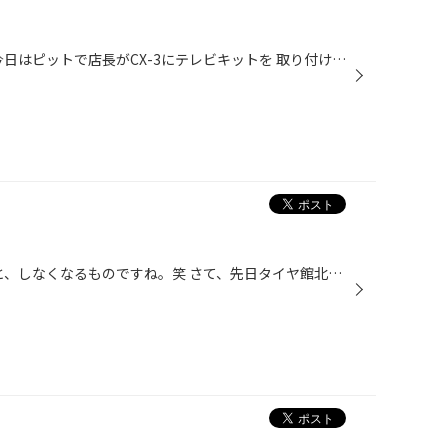
こんにちは！ 晴れていますね～ 今日はピットで店長がCX-3にテレビキットを 取り付けています。 一緒に乗っている方が退屈しないで お出かけができますねっ♪ 写真を撮りに行ったときにはすでに 作業終盤だったようです。笑 さて、シルバーウィーク２日目ですが みなさんはなにをしてお過ごしですか...
こんにちは! 一度更新しなくなると、しなくなるものですね。笑 さて、先日タイヤ館北上に新しいサービスカーが納車になりましたよ～～～～♪ ピッカピカの新車です。中はこんな感じ。 タイヤのバランスをとる機械が無かったのですが、 今回の新しいサービスカーにはあります！！ まだ新しいにおいが...