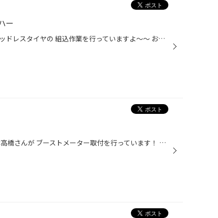
ハー
ピットではご注文いただいたスタッドレスタイヤの 組込作業を行っていますよ～～ お預かりしたホイールに傷をつけないよう 丁寧に組み込んでおりますのでご安心ください(^o^) 今日はウーハーの取り付けも行っています。 付けるのはこちら♪二枚目の写真になります。 写真、映画上映前に出てくる「映...
こんにちは！ 午後からピットでは高橋さんが ブーストメーター取付を行っています！ ターボ車にお乗りの方ぜひ！ 三枚目の写真がブーストメーターになりますが より車内がかっこよくなりますね～～♪♪ 詳しいスタッフがいます！おまかせください！ さて、シルバーウィーク期間中はいつもより車を使う...