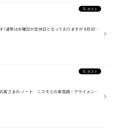
今日は定休日についておしらせです! 通常は水曜日が定休日となっておりますが 9月30日は通常通り営業いたしますよ～! 売り出し期間中ですので、スタッドレスタイヤが お買い得です! 10月は1週目の水曜日（7日）が定休日ですが、 それ以降年内は定休日なしで営業いたします(^0^)☆ 10月4日までの売り...
今日はいつも来ていただいているお客さまの ノート ニスモＳの車高調・アライメントの作業を行いましたよ～！ スタッフ松原が盛岡北店勤務のときから ずーっとご利用いただいているお客さまです♪ いつもありがとうございます(^0^) 二枚目の写真はお客さまが実際に使用中のタイヤホイールです！ ニ...