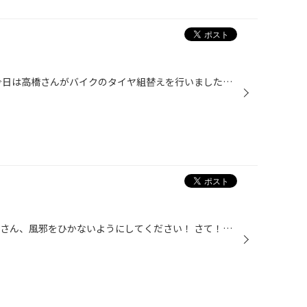
明日から10月、衣替えですね。 今日は高橋さんがバイクのタイヤ組替えを行いました！ 組んだのはブリヂストンのバドラックス♪ フロントとリアで組む方向が違いますよ～！ ちなみに、タイヤの太さも違うんですよ～！ ブリヂストンは乗用車のタイヤだけではなく、 バイク、自転車、フォークリフト、大...
最近寒くなってきましたねえ。 皆さん、風邪をひかないようにしてください！ さて！今日はスタッフの高橋さんに、 タイヤの組み替えを教えて頂きました。 タイヤの組み替えは入社した時に一度教わっていましたが、 正直忘れてしまっていたので、ほぼ初めてに等しいです、笑。 組み替えを体験してみ...