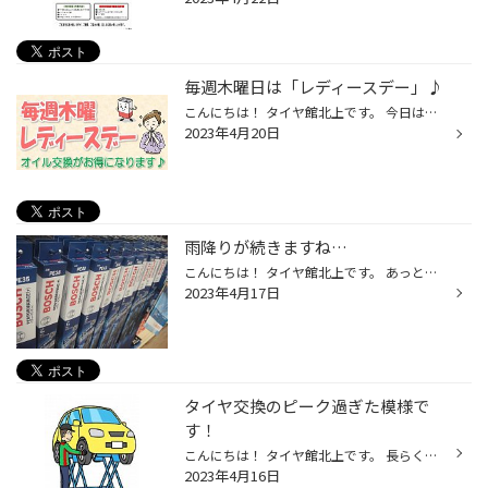
毎週木曜日は「レディースデー」♪
こんにちは！ タイヤ館北上です。 今日は天気がいいですね～！ オイル交換のお車が入庫中です☆ そんな本日は「レディースデー」 女性の方限定で、エンジンオイル交換が お得になる曜日デーです(*^∇^*)/ ゴールデンウイークももうすぐ！ お出かけ前にエンジンオイルの 点検・交換はいかがですか？ お...
2023年4月20日
雨降りが続きますね…
こんにちは！ タイヤ館北上です。 あっという間に桜も散り、 最近はぐずついた天気が 続いていますね。 週間天気予報を見ても 梅雨かな？と思うくらいの 連続雨予報！！(; ･`д･´) ご使用中のワイパー、 拭きムラなど表れていませんか？ 当店、ワイパー在庫ございます。 タイヤ交換とご一緒に ワイパ...
2023年4月17日
タイヤ交換のピーク過ぎた模様で
す！
こんにちは！ タイヤ館北上です。 長らく更新せずに すみませんでした！m(;_ _)m 今年は暖かくなるのが 早かったので、3月中旬から 一気にタイヤ交換がスタート！ 例年だと今頃がピークですが… だいぶ落ち着いてきました(^^;) まだタイヤ交換がお済みでない方は お気軽に当店へご来店下さい。 今週...
2023年4月16日