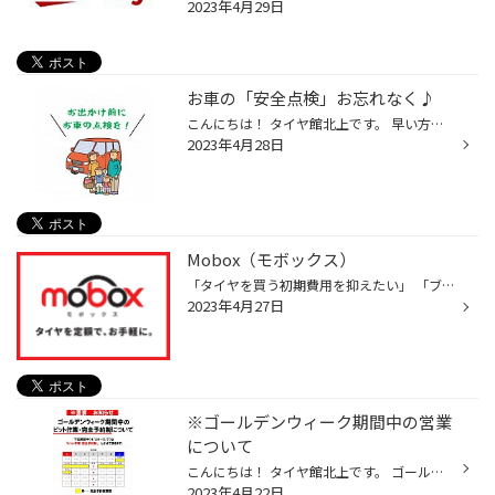
2023年4月29日
お車の「安全点検」お忘れなく♪
こんにちは！ タイヤ館北上です。 早い方だと明日から 大型連休突入でしょうか？(∩´∀｀)∩ 感染予防対策は変わらず、 今年は各地観光で賑わうと良いですね♪ 当店のゴールデンウィーク期間中の 営業の詳細は下記リンクを ご確認ください！ ↓ ↓ ↓ ↓ ↓ G.W期間中の「完全予約制」について ５月定休日の...
2023年4月28日
Mobox（モボックス）
「タイヤを買う初期費用を抑えたい」 「ブリヂストンタイヤを試したい」 そんな方へオススメのサービス！ ブリヂストンが提案する新しいタイヤの買い方 タイヤの月額定額払い【Mobox】 ご自分に合ったタイヤとプランを選択し、 スマホまたはパソコンでオンライン契約！ ご契約後は予約した店舗でタ...
2023年4月27日
※ゴールデンウィーク期間中の営業
について
こんにちは！ タイヤ館北上です。 ゴールデンウィーク期間中の 当店の営業についてご案内致します。 期間中（4/29(土)～5/7(日)） 「完全予約制」となります。 ご不明な点等は、店頭または お電話にてご確認下さいませ。
2023年4月22日