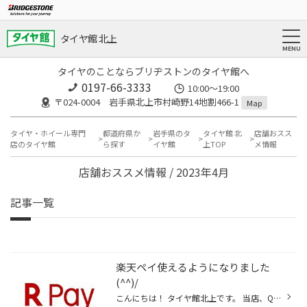
タイヤ館 北上
タイヤのことならブリヂストンのタイヤ館へ
0197-66-3333
10:00～19:00
〒024-0004 岩手県北上市村崎野14地割466-1
Map
タイヤ・ホイール専門
都道府県か
岩手県のタ
タイヤ館 北
店舗おスス
店のタイヤ館
ら探す
イヤ館
上TOP
メ情報
店舗おススメ情報 / 2023年4月
記事一覧
楽天ペイ使えるようになりました
(^^)/
こんにちは！ タイヤ館北上です。 当店、QRコード決済に 対応しておりますが 「楽天ペイ」が新しく 使えるようになりました！ ＼( 'ω')／ ちなみにご利用頂ける QR決済はこちらです(^^) ↓ ↓ ↓ ↓ ↓ ◎クレジットカード ◎タッチ決済 ◎交通系電子マネー 各種対応しております(^^)/ ↓ ↓ ↓ ↓ ↓ スマホ決済...