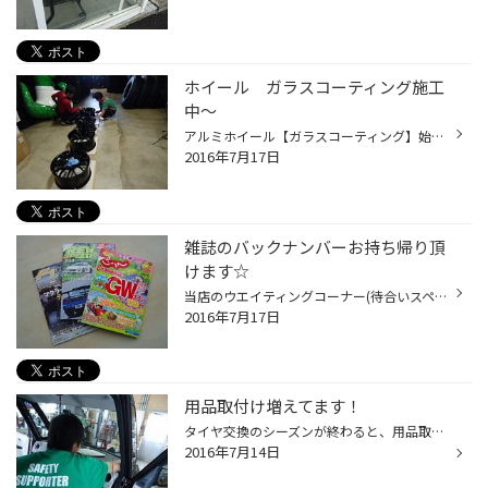
ホイール ガラスコーティング施工
中～
アルミホイール【ガラスコーティング】始めましたっ！！ ◆洗車時のホイール磨きがしんどい… ◆お気に入りのアルミホイールをキレイに保ちたい ◆ブレーキダストの汚れが気になる など。 そんな方へオススメなのが、このガラスコーティングです。 ガラスコーティングを施工したアルミホイールは汚れが...
2016年7月17日
雑誌のバックナンバーお持ち帰り頂
けます☆
当店のウエイティングコーナー(待合いスペース)に揃えてある雑誌。 新刊と入れ替わって古くなったバックナンバーの雑誌、ご自由にお持ち帰り頂けますよ～！ ＼(^０^)／ ※雑誌の表紙の上端が切り取られているものに限ります。 ※バックナンバーは早いもの勝ちです！ご了承下さいませ。 間違って新刊を...
2016年7月17日
用品取付け増えてます！
タイヤ交換のシーズンが終わると、用品取付け作業が増えて参ります。 もちろん、タイヤ交換のお客様も日々ご来店頂いておりますよー！ 本日は、用品を取り付けしている様子をチラリ。 タイヤ・ホイール以外の用品も当店へお任せください。 ご相談やお見積りもお気軽にご来店くださいねっ。 ◆明日15...
2016年7月14日