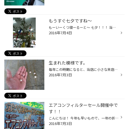
もうすぐ七夕ですね～
もーいーくつ寝ーるーと～ 七夕！！！ 当店でも七夕の雰囲気、出してみました。 意外とコレ、毎年恒例化している展示なんですヨ。 今週の週間天気予報はくもりの日が多い模様。 天の川、見れるといいですね。
2016年7月4日
生まれた模様です。
毎年この時期になると、当店に小さな来店者がいらっしゃいます。 それは、 つ ば め さ ん 。 嬉しい事に今年もピットに巣作りをし、今朝、割れた卵を発見！ まず卵の小ささに驚きです。 （あら、小指がカリメロになっている。画像：下） 大きくなって来年また来ておくれ！ と、ツバメさんの成...
2016年7月3日
エアコンフィルターセール開催中で
す！！
こんにちは！ 今年も早いもので、一年の折り返し地点を迎えました。 ホームページトップ画面【セール･クーポン情報】の、セール情報を更新致しました！ ご覧頂いたように、おクルマの【エアコンフィルター】が今月限定で、通常価格よりもお買得となっております！ 梅雨のジメジメ・ムシムシ… エアコ...
2016年7月3日