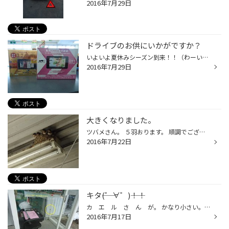
2016年7月29日
ドライブのお供にいかがですか？
いよいよ夏休みシーズン到来！！（わーい） 帰省時のドライブや、お子様連れでの遠出ドライブなど、お出かけする機会が増えますよね～！ そんな時のお役立ちアイテムが【レーダー探知機】。 取り締まりエリアやオービスなどの情報を、音と画像でドライバーへお知らせしてくれます！ 知らない土地を...
2016年7月29日
大きくなりました。
ツバメさん。 ５羽おります。 順調でございます。
2016年7月22日
キタ――(゜∀゜)――！！
カ エ ル さ ん が。 かなり小さい。 しかも二枚ドアの内側に居る。 そして黙ってる。ずっと黙ってる。 カエルさんの裏側。 意外と見た事無いなと思って撮ってみました。 シンプルにカエルさんでした。 また遊びに来てね。
2016年7月17日