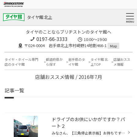
タイヤ館 北上
タイヤのことならブリヂストンのタイヤ館へ
0197-66-3333
10:00～19:00
〒024-0004 岩手県北上市村崎野14地割466-1
Map
タイヤ・ホイール専門
都道府県か
岩手県のタ
タイヤ館 北
店舗おスス
店のタイヤ館
ら探す
イヤ館
上TOP
メ情報
店舗おススメ情報 / 2016年7月
記事一覧
ドライブのお供にいかがですか？パ
ート２
みなさん、【三角停止表示板】お持ちですか？ 多分お持ちでない方のほうが多い気がしますが… 特に！！高速道路の利用が多い方にオススメです。 と言うのも、例えば高速道路でパンクしてしまい、 急きょ停車しなくてはならなくなった。 そう、このような場合【停止表示板】の設置が 義務付けられてい...