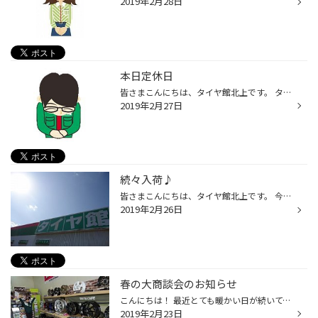
2019年2月28日
本日定休日
皆さまこんにちは、タイヤ館北上です。 タイヤ館北上のＨＰをご覧下さりありがとうございます！ 本日2月27日（水）は定休日となります。 皆さまお間違いないようお願い申し上げます 2月28日（木）は通常通り朝10時から元気に営業致します よろしくお願い致します！
2019年2月27日
続々入荷♪
皆さまこんにちは、タイヤ館北上です。 今日も朝からいい天気でなんだか嬉しくなってきますね！ おもわず「パシャリ…」。太陽がまぶしく、雲の少ないいい天気です！ さて、そろそろ春！という事で、昨日今日とノーマルタイヤが続々と入荷してまいりました！ これからまだまだ入荷予定です。 ３月に...
2019年2月26日
春の大商談会のお知らせ
こんにちは！ 最近とても暖かい日が続いてますね！ よろしいです さて、暖かくなってきたという事は タイヤ交換の時期が近づいてますね～ という事で今年も春のタイヤ＆ホイール大商談会を開催致します！ 日付は 3月8日（金）から11日（月）です！ 毎年恒例のホイールメーカーさんから沢山お借りし...
2019年2月23日