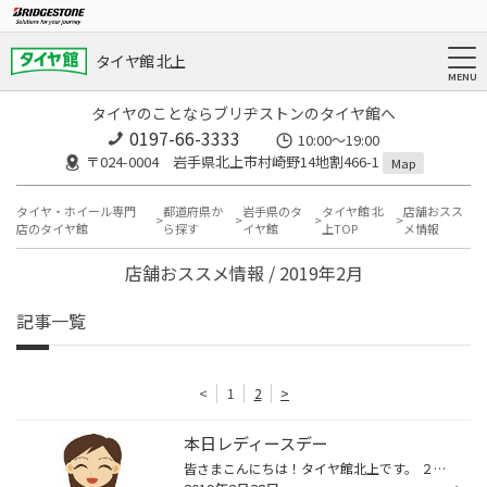
タイヤ館 北上
タイヤのことならブリヂストンのタイヤ館へ
0197-66-3333
10:00～19:00
〒024-0004 岩手県北上市村崎野14地割466-1
Map
タイヤ・ホイール専門
都道府県か
岩手県のタ
タイヤ館 北
店舗おスス
店のタイヤ館
ら探す
イヤ館
上TOP
メ情報
店舗おススメ情報 / 2019年2月
記事一覧
<
1
2
>
本日レディースデー
皆さまこんにちは！タイヤ館北上です。 ２月も今日で終わってしまいますね。 そして、明日から３月！先日セール情報としてお知らせいたしました『春の大商談会』も近づいてきました。 『春の大商談会』について不明な点がございましたら、店頭またはお電話でお問合せくださいませ。 本日レディース...