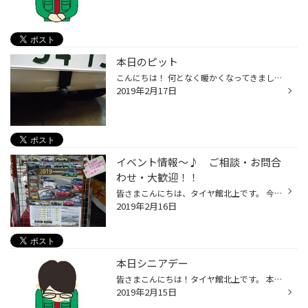
本日のピット
こんにちは！ 何となく暖かくなってきましたね！ そんな中ピットでは作業頑張らせていただいてました！ フロント、サイドカメラの取り付けです！ 取り付ける商品はこちら！ データシステムのサイドカメラとマルチカメラです！ チーフなおかつの作業です！ さらにさらに スタッフゆう なにやらタイヤ...
2019年2月17日
イベント情報～♪ ご相談・お問合
わせ・大歓迎！！
皆さまこんにちは、タイヤ館北上です。 今朝も雪が降りましたね。 来週にはもう少し暖かくなると耳にしましたが、早く暖かくなってほしいですね。 ワクワクドキドキのイ・ベ・ン・ト♪ さて、2019年度SUGOのサーキット走行会スケジュールが決まりました！！ レースではありませんので、お気軽にご相...
2019年2月16日
本日シニアデー
皆さまこんにちは！タイヤ館北上です。 本日シニアデ― 本日は金曜日です！ 本日はシニアデー！！55歳以上の男性の方！オイル交換がお安くなりますよ。 皆様のご来店をスタッフ一同、心よりお待ち申し上げます！ ※もちろん、タイヤ交換や、その他作業等のお客様も見積もりのみのお客様、その他ご相談...
2019年2月15日