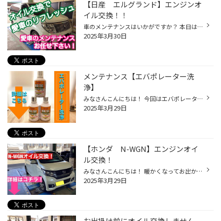
【日産 エルグランド】エンジンオ
イル交換！！
車のメンテナンスはいかがですか？ 本日はエンジンオイル交換作業のご紹介です。 エンジンオイルはエンジン内を流れる 言わば血液。その血液が汚れ等で ドロドロになってしまうと人間同様 体調不良を引き起こしてしまいまう。 そうならない為には定期的なオイルの 交換が必要なんです！！ まずはリ...
2025年3月30日
メンテナンス【エバポレーター洗
浄】
みなさんこんにちは！ 今回はエバポレーター洗浄作業を オススメします！ エアコンフィルター交換と一緒に 作業させて頂いております！ 雑菌やカビをしっかり除菌します！ 即効性があり、持続性もあります！ みなさんご一緒に メンテナンスをしましょう！ 2/20（木）～3/30（日）まで スーパータイ...
2025年3月29日
【ホンダ N-WGN】エンジンオイ
ル交換！
みなさんこんにちは！ 暖かくなってお出かけされる方も多いのでは？ お出かけ前にオイルがおすすめです！ 今回はN-WGNオイル交換 をご紹介します！ 作業していきます かなり汚れていますね オイルの劣化は燃費悪化に繋がります！ お出かけ先でのトラブルなんかにも繋がるので オイル交換時期は確認...
2025年3月29日
お出掛け前にオイル交換しません