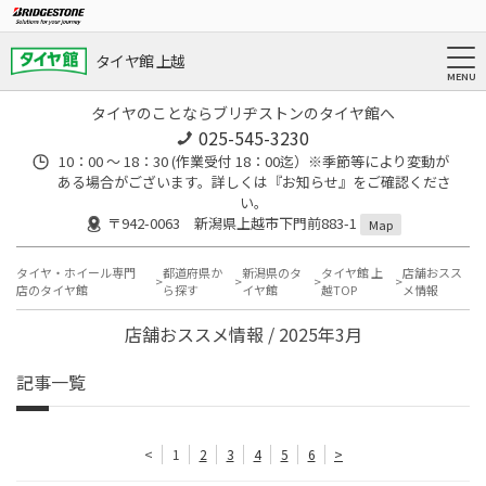
タイヤ館 上越
タイヤのことならブリヂストンのタイヤ館へ
025-545-3230
10：00 ～ 18：30 (作業受付 18：00迄）※季節等により変動が
ある場合がございます。詳しくは『お知らせ』をご確認くださ
い。
〒942-0063 新潟県上越市下門前883-1
Map
タイヤ・ホイール専門
都道府県か
新潟県のタ
タイヤ館 上
店舗おスス
店のタイヤ館
ら探す
イヤ館
越TOP
メ情報
店舗おススメ情報 / 2025年3月
記事一覧
<
1
2
3
4
5
6
>