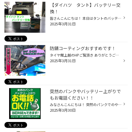
【ダイハツ タント】バッテリー交
換！
皆さんこんにちは！ 本日はタントのバッテリー交換の ご紹介です！ 降雪もありエアコンを使っている方は 多いかと思います！ そうなると負担がかかるのが 『バッテリー』ですよね！ 最近の気温低下などでここ数日間 バッテリー交換のお問い合わせが 多くなってきています。 バッテリーは急激な気温...
2025年3月31日
防錆コーティングおすすめです！
タイヤ館上越のHPご覧頂き ありがとうございます！ 突然ですが車の下回りは 錆びたりしていませんか？ 錆びるのを防ぐために防錆コーティング オススメです！！ 今回はホンダ N−BOXの下回り防錆コーティングを ご紹介します！！ ピットに上げました！！ 車の下回りは塩害や小石等を巻き上げる為 傷...
2025年3月31日
突然のパンクやバッテリー上がりで
もお電話ください！！
みなさんこんにちは！ 突然のパンクでのやバッテリー上がりでの お問い合わせも毎年非常に増えてきます。 ※車種・年式・型式によって在庫がない場合がございます。 タイヤ館上越ではパンク修理も 承っております！ 突然のパンクなんて時はご連絡ください！ TEL 025-545-3230 今回はパンク修理をご紹...
2025年3月30日