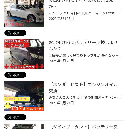
か？
こんにちは！ 今日の作業は、 マークXのオイル交換です！ みなさんはどれくらいで オイル交換をしていますか？ 当店のオイル交換のオススメは 半年もしくは5000キロです。 オイル交換をすると元気に走ってくれるので 定期的に行うのがオススメです！ まず始めに オイルをしっかり抜きます！ オイル...
2025年3月28日
お出掛け前にバッテリー点検しませ
んか？
寒暖差が激しく思わねトラブルが 多くなっています・・・ そう！バッテリー！！ 今回のサービス事例はこちら 《NISSAN ルークス》の バッテリー交換！！ では早速作業へ 今回交換するバッテリーは エコロングセーブの 40B19Lです！ バッテリーを固定している ステーを先に外します。 あとは端子を緩...
2025年3月28日
【ホンダ ゼスト】エンジンオイル
交換
みなさんこんにちは！ 冬の期間お車のメンテナンスあまりされていない なんて方も多いのではないでしょうか？ 春に向けてオイル交換なんていかがですか？ 今回はオイル交換をご紹介します！ さっそく作業していきます！ 下抜きしていきます！ 下抜きしたのでドレンボルトの パッキンを交換します！ ...
2025年3月27日
【ダイハツ タント】バッテリー交