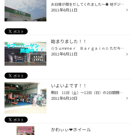
お日様が顔をだしてくれました～☀ 地デジでお悩みの方！映りはどうなの～？？と気になる方！！ ぜひ お越しください（＾＾） ただ今、車載用地デジ 実演中です☆ クスコデモカー ヴァカンツァ車高調装着のアルファードの 同乗試乗を行っております（＾＾） 今日と明日のお得な２日間！！ タイヤ館...
2011年6月11日
始まりました！！
☆Ｓｕｍｍｅｒ Ｂａｒｇａｉｎ☆ ただ今、デモカーが来ております（≧∀≦）/ 店内ホイールも大特価にて大放出～！！ 雨が降っている中、たくさんの方にお越し頂いております！ ありがとうございます（＾＾） 皆様のご来店 お待ちしておりま～す♪
2011年6月11日
いよいよです！！
明日 11日（土）～12日（日）の2日間開催されます 『サマーバーゲン』 の 準備をしています（＾Ο＾）/ 地デジ・ナビの相談会＆即売会！！ 車高調でお悩みの方！プロのスタッフが解決！！ タイヤ・ホイール 店内在庫ホイールが大特価！！ そして！！ 今回もクスコ・ヴァカンツァ車高調でおなじみ...
2011年6月10日
かわぃぃ❤ホイール