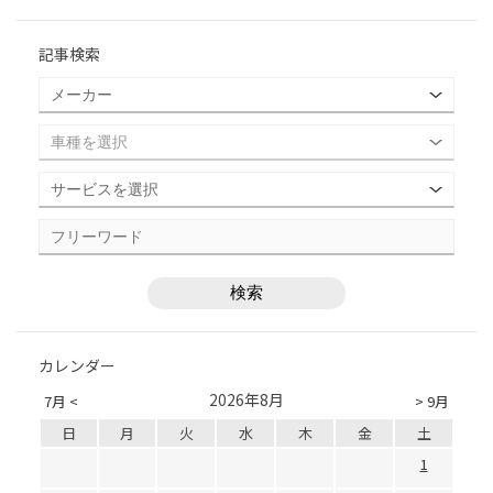
記事検索
カレンダー
2026年8月
7月 <
> 9月
日
月
火
水
木
金
土
1