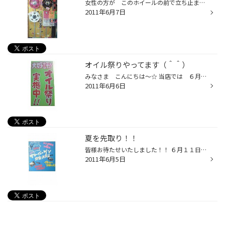
女性の方が このホイールの前で立ち止まってくれます☆ 『かわぃぃ❤』 『マカロンみたい❤』 そう言ってくれます（≧∀≦） たくさんの方に見ていただけると嬉しいです（＾ω＾）♪
2011年6月7日
オイル祭りやってます（＾＾）
みなさま こんにちは～☆ 当店では ６月末まで 【オイル祭り】 を開催しておりまぁす！！ エンジンオイルの交換の目安を３,０００Ｋｍ～５,０００Ｋｍ走行毎、 もしくは３ヶ月～６ヶ月でお勧めしています（＾＾） 当店での交換は初めて・・・と言う方や 車のことは全然わからないし、不安・・・...
2011年6月6日
夏を先取り！！
皆様お待たせいたしました！！ ６月１１日（土）・１２日（日）の２日間 サマーバーゲンを開催いたします！！ ―――――― 地デジの準備はお済ですか！？ ―――――― 地デジ相談会＆即売会を開催！！ ２日間限定大特価にてご提供いたします（＾＾）/ ―――――― デモカー来店！！同乗試乗ＯＫ！！ ―――――― ロ...
2011年6月5日