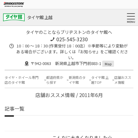
タイヤ館 上越
タイヤのことならブリヂストンのタイヤ館へ
025-545-3230
10：00 ～ 18：30 (作業受付 18：00迄）※季節等により変動が
ある場合がございます。詳しくは『お知らせ』をご確認くださ
い。
〒942-0063 新潟県上越市下門前883-1
Map
タイヤ・ホイール専門
都道府県か
新潟県のタ
タイヤ館 上
店舗おスス
店のタイヤ館
ら探す
イヤ館
越TOP
メ情報
店舗おススメ情報 / 2011年6月
記事一覧
こんなに大きくなりました☆