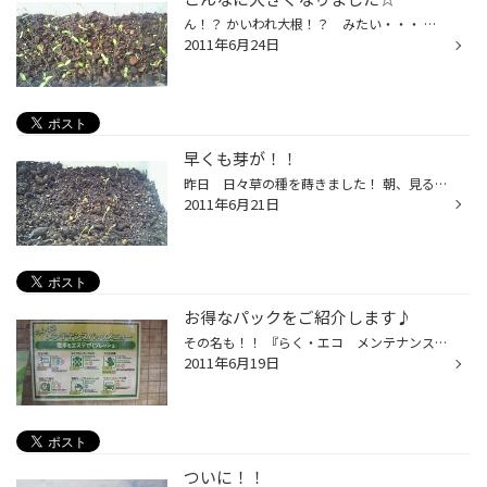
ん！？ かいわれ大根！？ みたい・・・ 育て方が分からないので いろいろ調べて 花を咲かせますよ～！！ お楽しみに～（＾＾）/
2011年6月24日
早くも芽が！！
昨日 日々草の種を蒔きました！ 朝、見るとこんなに大きくなってました～ w（°Ο°）w あまりの成長の早さに思わず パシャリ☆ 枯れずに 大きくなってほしいなぁ。
2011年6月21日
お得なパックをご紹介します♪
その名も！！ 『らく・エコ メンテナンスパック』！！ オイル交換、ワイパー交換、タイヤローテーション、消臭サービス などなどが入って かなりお得な内容のチケットなんですよ（＾０＾）/ そして！！金額もすごぉ～く！！お得な価格になっています（＾＾）♪ 「車のメンテナンスって何をどうした...
2011年6月19日
ついに！！