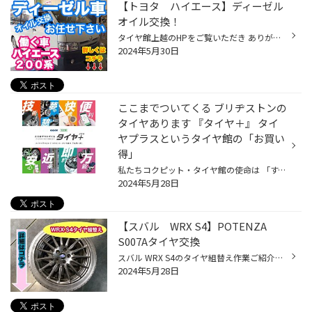
【トヨタ ハイエース】ディーゼル
オイル交換！
タイヤ館上越のHPをご覧いただき ありがとうございます！ 本日は働く車【ハイエース ２００系】 エンジンオイル・エレメント交換のご紹介です。 助手席のシートを上げます。 下からエンジンオイルを抜きます。 ディーゼル車なので オイルは真っ黒になっています。 下からオイルを抜いている間に オ...
2024年5月30日
ここまでついてくる ブリヂストンの
タイヤあります 『タイヤ＋』 タイ
ヤプラスというタイヤ館の「お買い
得」
私たちコクピット・タイヤ館の使命は 「すべてはお客様一人ひとりの 安全と安心の為に」。 お客様へ安全と安心なカーライフを お届けするためにタイヤ専門店として 地域のお客様に信頼して愛車を お任せいただけるお店であり続けます。 ここまでついてくる ブリヂストンのタイヤあります 【タイヤ＋...
2024年5月28日
【スバル WRX S4】POTENZA
S007Aタイヤ交換
スバル WRX S4のタイヤ組替え作業ご紹介します！ 履いてたタイヤ外しました！ 今回組替えるタイヤです！ POTENZA S007A組替えます！ 履いてたタイヤと新品タイヤ比べてみました！ 履いてたタイヤは溝が減っています。 さっそく組替えていきます！ タイヤを機械で外していきます！ ホイールに付いて...
2024年5月28日