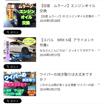
【日産 ムラーノ】エンジンオイル
交換
【日産 ムラーノ】の エンジンオイル交換の ご紹介です！ では早速上から チェンジャーを使用して 抜いていきます。 ホースは レベルゲージのところに 差し込みます。 新油を入れ 油量を確認して 作業完了です。 タイヤ館上越では 5/20〜6／14まで 愛車リフレッシュフェア を開催中です！ 愛車リフ...
2024年5月28日
【スバル WRX S4】アライメント
作業⭐︎
みなさんこんにちは！ さっそくですがアライメントはご存知ですか？ アライメントとは簡単に言うとお車の 骨盤調整になります！ タイヤの取付け角度がずれていると タイヤが早く摩耗したり 片側だけが減ってしまったりと、、、 また、車高調等装着車の場合車高を調整の段階で アライメントがずれて...
2024年5月27日
ワイパーの拭き取りは大丈夫です
か？
これからは雨が多くなる季節 ワイパーの拭き取りは大丈夫ですか？ 本日はワイパー交換のご紹介です。 最近のお車のワイパーは 純正で色々な形状のタイプがあり 樹脂カバーやフラットタイプなどが 増えてきました。 タイヤ館上越では 色々なタイプに対応できるように PIAA製の替えゴムで交換していま...
2024年5月27日