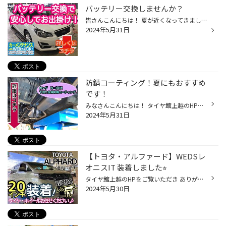
バッテリー交換しませんか？
皆さんこんにちは！ 夏が近くなってきました エアコンつけていらっしゃる方も多いのでは？ エアコンはバッテリーの大きな負担につながります！ お出かけ先でのトラブルを防ぐ為に バッテリーの点検はしてますか？ 本日は【スバル インプレッサ】の バッテリー交換のご紹介です！ お車を購入してから...
2024年5月31日
防錆コーティング！夏にもおすすめ
です！
みなさんこんにちは！ タイヤ館上越のHPご覧頂き ありがとうございます！ 突然ですが車の下回りは 錆びたりしていませんか？ 錆びるのを防ぐために防錆コーティング オススメです！！ 今回はホンダ N−BOXの下回り防錆コーティングを ご紹介します！！ ピットに上げました！！ 車の下回りは塩害や小...
2024年5月31日
【トヨタ・アルファード】WEDSレ
オニスIT 装着しました⭐︎
タイヤ館上越のHPをご覧いただき ありがとうございます！！ 本日はグループ店の作業事例の紹介です！ 今回のお車は人気のミニバン！ トヨタ 30系アルファード へのタイヤ・ホイールお取り付けご紹介です♫ 是非参考にして下さいm(_ _)m 今履いて純正のタイヤやホイール側の傷が多くなってきた為、 パ...
2024年5月30日