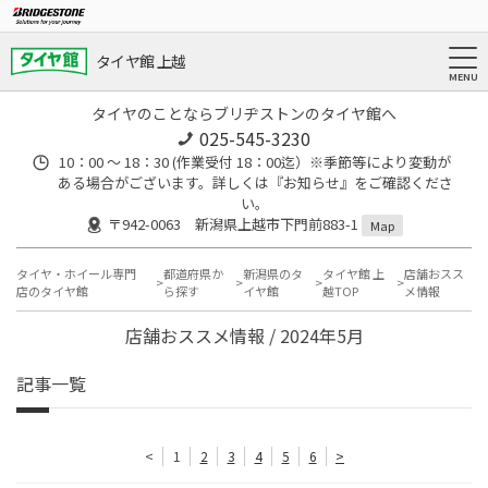
タイヤ館 上越
タイヤのことならブリヂストンのタイヤ館へ
025-545-3230
10：00 ～ 18：30 (作業受付 18：00迄）※季節等により変動が
ある場合がございます。詳しくは『お知らせ』をご確認くださ
い。
〒942-0063 新潟県上越市下門前883-1
Map
タイヤ・ホイール専門
都道府県か
新潟県のタ
タイヤ館 上
店舗おスス
店のタイヤ館
ら探す
イヤ館
越TOP
メ情報
店舗おススメ情報 / 2024年5月
記事一覧
<
1
2
3
4
5
6
>