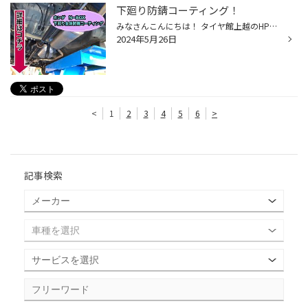
下廻り防錆コーティング！
みなさんこんにちは！ タイヤ館上越のHPご覧頂き ありがとうございます！ 突然ですが車の下回りは 錆びたりしていませんか？ 錆びるのを防ぐために防錆コーティング オススメです！！ 今回はホンダ N−BOXの下回り防錆コーティングを ご紹介します！！ ピットに上げました！！ 車の下回りは塩害や小...
2024年5月26日
<
1
2
3
4
5
6
>
記事検索