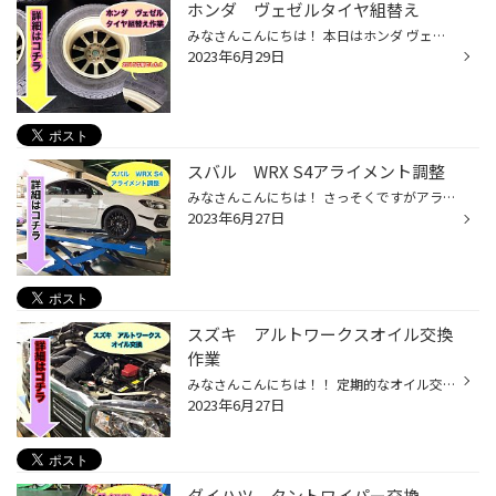
ホンダ ヴェゼルタイヤ組替え
みなさんこんにちは！ 本日はホンダ ヴェゼル冬タイヤ組替え作業 ご紹介します！！ お持ち頂いたは8年前の2015年製でした！ タイヤコード計でタイヤの硬さ測りました！！ 黄色で止まったので交換時期です！ 古いタイヤ外していきます！！ タイヤのバランス調整をしていきます！！ バランスを調整す...
2023年6月29日
スバル WRX S4アライメント調整
みなさんこんにちは！ さっそくですがアライメントはご存知ですか？ アライメントとは簡単に言うとお車の 骨盤調整になります！ タイヤの取付け角度がずれていると タイヤが早く摩耗したり 片側だけが減ってしまったりと、、、 また、車高調等装着車の場合車高を調整の段階で アライメントがずれて...
2023年6月27日
スズキ アルトワークスオイル交換
作業
みなさんこんにちは！！ 定期的なオイル交換されていますか？ 車運転しているとエンジンオイルは汚れます。 オイル量減っている場合もあります、、 今回はスズキ アルトワークスのオイル交換作業ご紹介します！ 今回はオイルフィルター交換もします！ 作業開始していきます！！ オイルは下から抜き...
2023年6月27日
ダイハツ タントワイパー交換