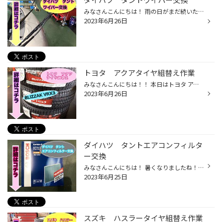
みなさんこんにちは！ 雨の日がまだ続いたりしたら運転中 ワイパー使用しませんか？ ワイパーゴムも使用していると劣化してきます。 今回はダイハツ タントワイパー交換簡単に ご紹介します！ ワイパー外していきます！！ 左が新品で右が使用していたワイパーです！ 新品の方がゴムしっかりしていま...
2023年6月26日
トヨタ アクアタイヤ組替え作業
みなさんこんにちは！！ 本日はトヨタ アクアのタイヤ組替え作業 ご紹介します！！ 今回は冬タイヤBLIZZAK VRX3を組替えます！ では、作業開始します！ 今回ホイールもご購入頂きましたので 新しいホイールにタイヤ履かせます！！ ECO FORMEはセンターキャップカラー選べます！ 自分の好きな色のセ...
2023年6月26日
ダイハツ タントエアコンフィルタ
ー交換
みなさんこんにちは！ 暑くなりましたね！車のエアコンつけた時 臭い気になったりしませんか？ エアコンフィルターは約1年で交換オススメします！ 本日はダイハツ タントのエアコンフィルター交換 ご紹介します！ BOSCH Aeristo Eco AE−S03 コチラを新しく交換します！！ エアコンフィルター外して...
2023年6月25日
スズキ ハスラータイヤ組替え作業