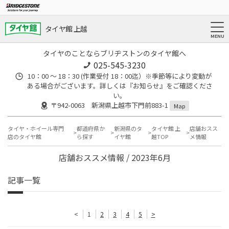
タイヤ館 上越
タイヤのことならブリヂストンのタイヤ館へ
025-545-3230
10：00 ～ 18：30 (作業受付 18：00迄）※季節等により変動が
ある場合がございます。詳しくは『お知らせ』をご確認くださ
い。
〒942-0063 新潟県上越市下門前883-1
Map
タイヤ・ホイール専門
都道府県か
新潟県のタ
タイヤ館 上
店舗おスス
店のタイヤ館
ら探す
イヤ館
越TOP
メ情報
店舗おススメ情報 / 2023年6月
記事一覧
<
1
2
3
4
5
>