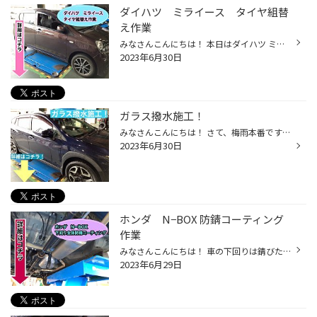
ダイハツ ミライース タイヤ組替
え作業
みなさんこんにちは！ 本日はダイハツ ミライースのタイヤ組替え作業 ご紹介します！！ ピットに入れて作業開始します！ 履いていたタイヤです！ 2020年製のタイヤでした！ 古いタイヤを機械で外していきます！！ 新しいタイヤにチッ素充填していきます！ チッ素の方が空気より抜けにくいので オス...
2023年6月30日
ガラス撥水施工！
みなさんこんにちは！ さて、梅雨本番ですね 雨が降る時期にオススメなのがガラス撥水！ 雨の日の視界が変わりますよ！ 今回はガラス撥水ご紹介します！ さっそく作業していきます！ まず油膜がひどい場合は 油膜除去をしていきます 油膜があると仕上がりに影響してきます 油膜落としをきれいに 拭...
2023年6月30日
ホンダ N−BOX 防錆コーティング
作業
みなさんこんにちは！ 車の下回りは錆びたりしていませんか？ 錆びるのを防ぐために防錆コーティング オススメです！！ 今回はホンダ N−BOXの下回り防錆コーティングを ご紹介します！！ ピットに上げました！！ 防錆コーティング剤を下回り全体に 手で丁寧に塗っていきます！！ 黒くなっている所は...
2023年6月29日