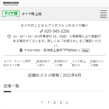
タイヤ館 上越
タイヤのことならブリヂストンのタイヤ館へ
025-545-3230
10：00 ～ 18：30 (作業受付 18：00迄）※季節等により変動が
ある場合がございます。詳しくは『お知らせ』をご確認くださ
い。
〒942-0063 新潟県上越市下門前883-1
Map
タイヤ・ホイール専門
都道府県か
新潟県のタ
タイヤ館 上
店舗おスス
店のタイヤ館
ら探す
イヤ館
越TOP
メ情報
店舗おススメ情報 / 2021年6月
記事一覧
<
1
2
3
>