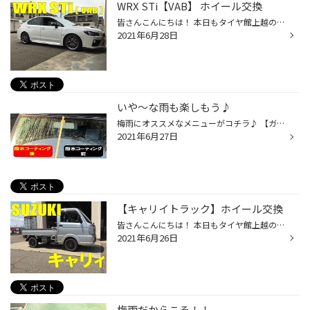
WRX STi【VAB】 ホイール交換
皆さんこんにちは！ 本日もタイヤ館上越の ホームページをご覧いただき ありがとうございます！ 本日もホイール交換をさせて いただきましたので ご紹介させていただきます！ 作業させていただいたお車はコチラ！ SUBARU【 WRX STi 】 装着させていただいた ホイールはコチラ！ WEDSスポーツ【 SA-2...
2021年6月28日
いや～な雨も楽しもう♪
梅雨にオススメなメニューがコチラ♪ 【ガラス撥水コーティング】 雨の日の視界確保ができるように ガラスの撥水コートを オススメしています(^^♪ 画像を見て頂くとわかるように 効果は一目瞭然ですネ！！ この撥水がクセになると なかなかやめられないです(笑) 雨の日が楽しみになります(笑) 雨の日...
2021年6月27日
【キャリイトラック】ホイール交換
皆さんこんにちは！ 本日もタイヤ館上越の ホームページをご覧いただき ありがとうございます<(_ _)> 本日は今年当店の大人気作業 軽トラ・軽バンのホイール交換で 今回はコチラのお車の作業を させていただきました！ 【スズキ キャリイトラック】 既にアルミホイールを装着されて バッチリ決まっ...
2021年6月26日
梅雨だからこそ！！