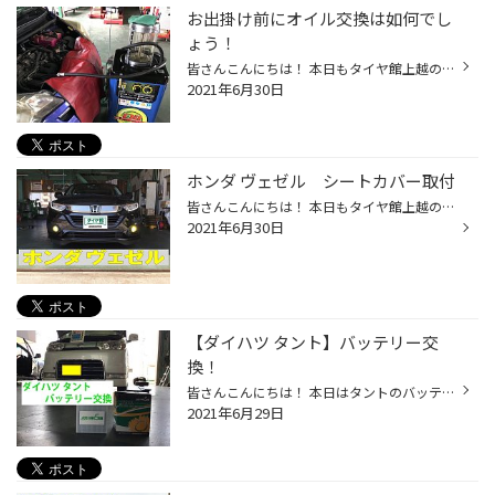
お出掛け前にオイル交換は如何でし
ょう！
皆さんこんにちは！ 本日もタイヤ館上越の ホームページをご覧いただき ありがとうございます<(_ _)> 本日はエンジンオイル交換のご紹介です！ オイルは3000km～5000km毎 もしくは半年毎の交換が目安 となっております。 交換しないで放置してるとエンジンを 傷めてしまい寿命を縮めてしまいますし ...
2021年6月30日
ホンダ ヴェゼル シートカバー取付
皆さんこんにちは！ 本日もタイヤ館上越の ホームページをご覧いただき ありがとうございます<(_ _)> 本日はシートカバーを取付 させていただいたお車のご紹介 作業させていただいたお車は 【ホンダ ヴェゼル】 取付した商品は 【ベレッツァ ワイルドステッチ】 今回はオプションにて ステッチ(糸)...
2021年6月30日
【ダイハツ タント】バッテリー交
換！
皆さんこんにちは！ 本日はタントのバッテリー交換の ご紹介です！ 暑くなりエアコンを使っている方は 多いかと思います！ そうなると負担がかかるのが 『バッテリー』ですよね！ 今回も点検の結果《要注意》の 結果が出ておりました。 点検の結果をご案内した上で 交換のご依頼を頂きました。 早速...
2021年6月29日