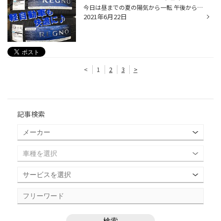
今日は昼までの夏の陽気から一転 午後から梅雨らしい天気に。。。 当店では“エアコン”の点検も 無料で行ってるのでお気軽に お越しください(^^♪ さて本日は“タイヤ交換”のご紹介♪ ブリヂストンの 【REGNO GR-レジェーラ】 サイズが165/55R15です！ 当店ではタイヤをホイールから外した際の 内側もキ...
2021年6月22日
<
1
2
3
>
記事検索