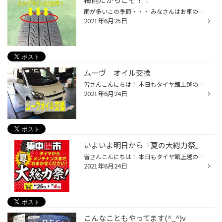
雨が多いこの季節・・・ みなさんはお車のタイヤを チェックされてますか？？ タイヤ館上越では 空気圧点検はもちろんですが タイヤの残溝チェックも 無料で行っています(^_^)v この写真を見てもらうと・・・ 溝の間にある山が 顔を出しているのが分かると思います！ 溝が減ってくるとスリップの原...
2021年6月25日
ムーヴ オイル交換
皆さんこんにちは！ 本日もタイヤ館上越の ホームページをご覧いただき ありがとうございます。 本日はオイル交換のご案内 【ダイハツ ムーヴ】を作業 させていただきました。 最近のお車はオイルパンが アルミ製の物も多く オーバートルクで絞めたりすると オイルの抜き口がダメになってしまいます...
2021年6月24日
いよいよ明日から『夏の大総力祭』
皆さんこんにちは！ 本日もタイヤ館上越の ホームページをご覧いただき ありがとうございます！ いよいよ明日 6月25日から7月4日の期間 集中得市『夏の大総力祭』 が開催されます！ 期間中はお買い得タイヤ、アルミホイール、ドラレコや メンテナンスパーツ等がお買い得!! チラシ掲載商品以外のお取...
2021年6月24日
こんなこともやってます(^_^)v