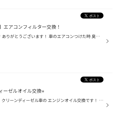
】エアコンフィルター交換！
タイヤ館上越のHPをご覧いただき ありがとうございます！ 車のエアコンつけた時 臭い気になったりしませんか？ 車のエアコンフィルターは約1年 または10,000kmで交換オススメします！ 本日はダイハツ タントの エアコンフィルター交換ご紹介します！ BOSCH Aeristo Eco AE−S03 コチラを新しく交換し...
ィーゼルオイル交換⭐︎
今回の作業紹介はマツダ【CXｰ3】 クリーンディーゼル車の エンジンオイル交換です！ 前回交換から5,000km走行されたので 定期交換になります！ 交換作業の前にオイル量をチェックして 規定量が入っているか確認します！ ディーゼルオイルは直ぐに真っ黒になるので オイルの汚れ具合は確認できません...