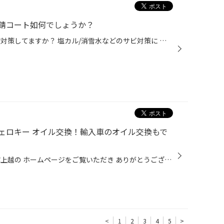
錆コート如何でしょうか？
みなさんこんにちは！ お車の防錆対策してますか？ 塩カル/消雪水などのサビ対策に タイヤ館の防錆コーティングをしませんか？ 今回はN-BOXの防錆対策をご紹介します！ まずはコーティング前になります！ マフラーが錆びてしまっていますね！ 防錆コーティングは錆びる前の施工がオススメです！ 作...
ェロキー オイル交換！輸入車のオイル交換もで
皆さんこんにちは 本日もタイヤ館上越の ホームページをご覧いただき ありがとうございます<m(__)m> 本日はメンテナンス関連より オイル交換のご紹介です！ 作業させていただいたお車は 【グランドチェロキー】です。 当店では輸入車のオイル交換も 承っておりますよ～ ※一部当店では作業が出来ない...
<
1
2
3
4
5
>