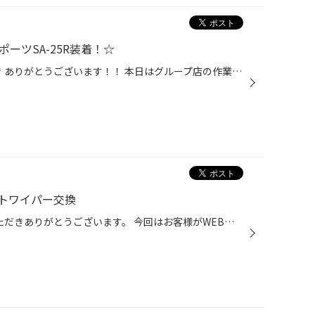
ポーツSA-25R装着！☆
タイヤ館上越のHPをご覧いただき ありがとうございます！！ 本日はグループ店の作業事例の紹介です！ いつもタイヤ館甲賀をご利用いただき ありがとうございます(*^^*) 本日は、ホンダ・ZR-Vに ウェッズスポーツSA-25Rと、 ブリヂストンのSUV/4x4専用スタッドレスタイヤ・DM-V3を ご購入いただき、...
トワイパー交換
いつもタイヤ館上越HPを ご覧いただきありがとうございます。 今回はお客様がWEB予約から ワイパー交換のご予約を頂きましたので ご紹介いたします。 【ワイパー交換ご予約】はコチラをタップorクリック 上記リンク先からワイパー交換をお選びしご予約していただくと 店舗にご来店時にとてもスムー...