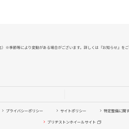
付 18：00迄）※季節等により変動がある場合がございます。詳しくは『お知らせ』
プライバシーポリシー
サイトポリシー
特定整備に関
他ピット作業の予約
ブリヂストンホイールサイト
希望のクローク契約会員の方はこちらを選択ください