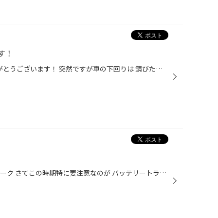
す！
タイヤ館上越のHPご覧頂き ありがとうございます！ 突然ですが車の下回りは 錆びたりしていませんか？ 錆びるのを防ぐために防錆コーティング オススメです！！ 今回はホンダ N−BOXの下回り防錆コーティングを ご紹介します！！ ピットに上げました！！ 車の下回りは塩害や小石等を巻き上げる為 傷...
天気予報を確認しても 連日の雪マーク さてこの時期特に要注意なのが バッテリートラブルです。 気温が下がると性能は低下し バッテリあがりなんてことも・・・ そうなる前に是非 タイヤ館の無料安全点検をおススメします。 バッテリー交換の手順は 今のバッテリーを点検します。 バックアップ電源...