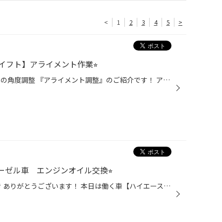
<
1
2
3
4
5
>
イフト】アライメント作業⭐︎
皆さんこんにちは。 本日はタイヤの角度調整 『アライメント調整』のご紹介です！ アライメントとは簡単に言えば ズレてしまったタイヤの取付角度を 適正な状態に戻す作業になります。 一般的には足回りを交換した際に 行うのが一般的かと思います。 ただ日常的に乗っていても取付角度は ズレが出て...
ゼル車 エンジンオイル交換⭐︎
タイヤ館上越のHPをご覧いただき ありがとうございます！ 本日は働く車【ハイエース ２００系】 エンジンオイル・エレメント交換のご紹介です。 助手席のシートを上げます。 下からエンジンオイルを抜きます。 ディーゼル車なので オイルは真っ黒になっています。 下からオイルを抜いている間に オ...