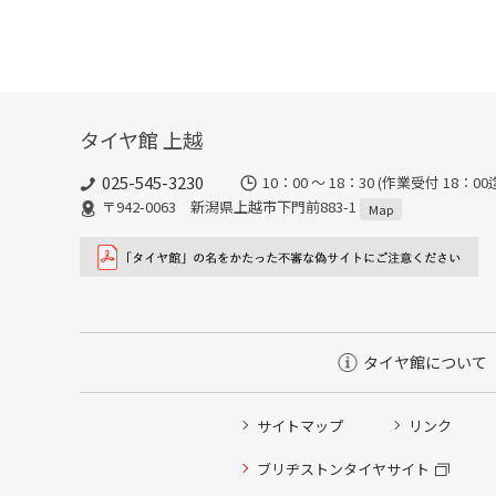
タイヤ館 上越
025-545-3230
10：00 ～ 18：30 (作業受
〒942-0063 新潟県上越市下門前883-1
Map
タイヤ館について
サイトマップ
リンク
タイヤ点検・安全点検/タイヤ履き替え/オイル交換/その
ブリヂストンタイヤサイト
クローク契約会員専用タイヤ履き替え※タイヤ履き替えを